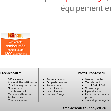
équipement en 
Free-reseau.fr
Portail Free-reseau
880 visiteurs
Soutenez-nous
Version mobile
Accessibilité - déf. visuel
On parle de nous
Test de débit
Résolution grand ecran
Annonceurs
Test IPV4 / IPV6
Newsletters
Recrutements
Smokeping
Facebook
•
Twitter
Les tutoriaux
Upload service
Membres d'honneur
En cas d'orage
Générateur mots de
Archives site
passe
Contactez-nous
stats-degroupage.fr
free-reseau.fr
- copyleft 2011