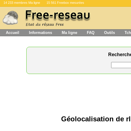
14 233 membres Ma ligne
15 561 Freebox mesurées
Accueil
Informations
Ma ligne
FAQ
Outils
Tch
Recherch
Géolocalisation de 