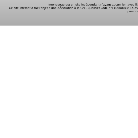
free-reseau est un site indépendant n'ayant aucun lien avec I
Ce site internet a fait l'objet d'une déclaration à la CNIL (Dossier CNIL n°1499600) le 15 a
person