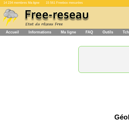
14 234 membres Ma ligne
15 561 Freebox mesurées
Accueil
Informations
Ma ligne
FAQ
Outils
Tch
Géol