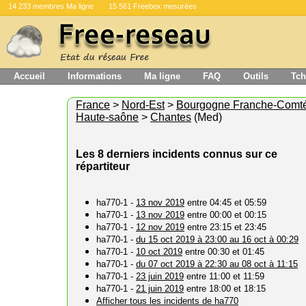
14 233 membres Ma ligne
15 561 Freebox mesurées
Accueil
Informations
Ma ligne
FAQ
Outils
Tch
France
>
Nord-Est
>
Bourgogne Franche-Comt
Haute-saône
>
Chantes
(Med)
Les 8 derniers incidents connus sur ce
répartiteur
ha770-1 -
13 nov 2019
entre 04:45 et 05:59
ha770-1 -
13 nov 2019
entre 00:00 et 00:15
ha770-1 -
12 nov 2019
entre 23:15 et 23:45
ha770-1 -
du 15 oct 2019 à 23:00 au 16 oct à 00:29
ha770-1 -
10 oct 2019
entre 00:30 et 01:45
ha770-1 -
du 07 oct 2019 à 22:30 au 08 oct à 11:15
ha770-1 -
23 juin 2019
entre 11:00 et 11:59
ha770-1 -
21 juin 2019
entre 18:00 et 18:15
Afficher tous les incidents de ha770