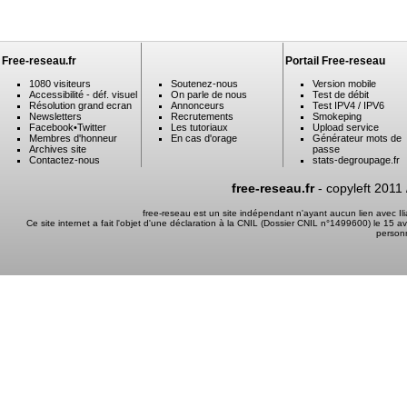
Free-reseau.fr
Portail Free-reseau
1080 visiteurs
Soutenez-nous
Version mobile
Accessibilité - déf. visuel
On parle de nous
Test de débit
Résolution grand ecran
Annonceurs
Test IPV4 / IPV6
Newsletters
Recrutements
Smokeping
Facebook
•
Twitter
Les tutoriaux
Upload service
Membres d'honneur
En cas d'orage
Générateur mots de
Archives site
passe
Contactez-nous
stats-degroupage.fr
free-reseau.fr
- copyleft 2011
free-reseau est un site indépendant n'ayant aucun lien avec I
Ce site internet a fait l'objet d'une déclaration à la CNIL (Dossier CNIL n°1499600) le 15 a
person