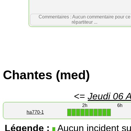
Commentaires : Aucun commentaire pour ce
répartiteur ...
Chantes (med)
<=
Jeudi 06 
2h
6h
1
1
1
1
1
1
1
1
1
1
ha770-1
Légende :
Aucun incident su