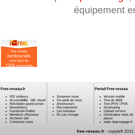
équipement en 
Free-reseau.fr
Portail Free-reseau
932 visiteurs
Soutenez-nous
Version mobile
Accessibilité - déf. visuel
On parle de nous
Test de débit
Résolution grand ecran
Annonceurs
Test IPV4 / IPV6
Newsletters
Recrutements
Smokeping
Facebook
•
Twitter
Les tutoriaux
Upload service
Membres d'honneur
En cas d'orage
Générateur mots de
Archives site
passe
Contactez-nous
stats-degroupage.fr
free-reseau.fr
- copyleft 2011