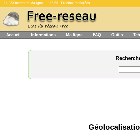
14 233 membres Ma ligne
15 561 Freebox mesurées
Accueil
Informations
Ma ligne
FAQ
Outils
Tch
Recherch
Géolocalisati