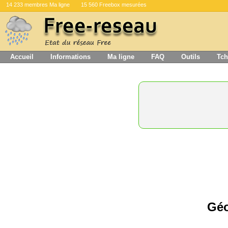
14 233 membres Ma ligne
15 560 Freebox mesurées
Accueil
Informations
Ma ligne
FAQ
Outils
Tch
Géo