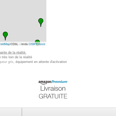
reetMap
/ODbL - rendu
OSM France
nte de la réalité.
très loin de la réalité
ueur gris
, équipement en attente d'activation