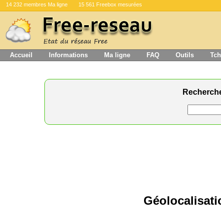
14 232 membres Ma ligne
15 561 Freebox mesurées
Accueil
Informations
Ma ligne
FAQ
Outils
Tch
Recherch
Géolocalisati