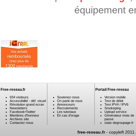
équipement en 
Free-reseau.fr
Portail Free-reseau
934 visiteurs
Soutenez-nous
Version mobile
Accessibilité - déf. visuel
On parle de nous
Test de débit
Résolution grand ecran
Annonceurs
Test IPV4 / IPV6
Newsletters
Recrutements
Smokeping
Facebook
•
Twitter
Les tutoriaux
Upload service
Membres d'honneur
En cas d'orage
Générateur mots de
Archives site
passe
Contactez-nous
stats-degroupage.fr
free-reseau.fr
- copyleft 2011