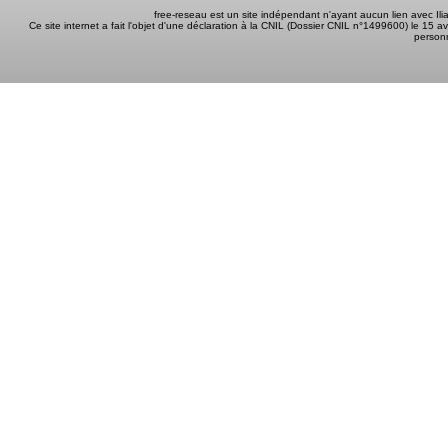
free-reseau est un site indépendant n'ayant aucun lien avec I
Ce site internet a fait l'objet d'une déclaration à la CNIL (Dossier CNIL n°1499600) le 15 a
person