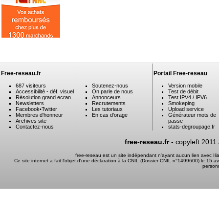
Free-reseau.fr
Portail Free-reseau
687 visiteurs
Soutenez-nous
Version mobile
Accessibilité - déf. visuel
On parle de nous
Test de débit
Résolution grand ecran
Annonceurs
Test IPV4 / IPV6
Newsletters
Recrutements
Smokeping
Facebook
•
Twitter
Les tutoriaux
Upload service
Membres d'honneur
En cas d'orage
Générateur mots de
Archives site
passe
Contactez-nous
stats-degroupage.fr
free-reseau.fr
- copyleft 2011
free-reseau est un site indépendant n'ayant aucun lien avec I
Ce site internet a fait l'objet d'une déclaration à la CNIL (Dossier CNIL n°1499600) le 15 a
person