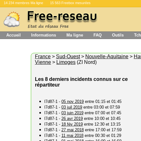
14 234 membres Ma ligne
15 563 Freebox mesurées
Accueil
Informations
Ma ligne
FAQ
Outils
Tch
France
>
Sud-Ouest
>
Nouvelle-Aquitaine
>
Ha
Vienne
>
Limoges
(ZI Nord)
Les 8 derniers incidents connus sur ce
répartiteur
l7d87-1 -
05 nov 2019
entre 01:15 et 01:45
l7d87-1 -
03 juil 2019
entre 03:00 et 07:59
l7d87-1 -
03 juin 2019
entre 07:00 et 07:45
l7d87-1 -
26 avr 2019
entre 10:00 et 10:45
l7d87-1 -
18 fév 2019
entre 12:30 et 13:15
l7d87-1 -
27 mai 2018
entre 17:00 et 17:59
l7d87-1 -
11 mai 2018
entre 00:30 et 01:29