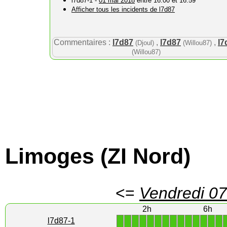
l7d87-1 -
01 mai 2018
entre 16:00 et 16:59
Afficher tous les incidents de l7d87
Commentaires :
l7d87
,
l7d87
,
l7
(Djoul)
(Willou87)
(Willou87)
Limoges (ZI Nord)
<=
Vendredi 07
2h
6h
1
1
1
1
1
1
1
1
1
1
1
1
1
1
l7d87-1