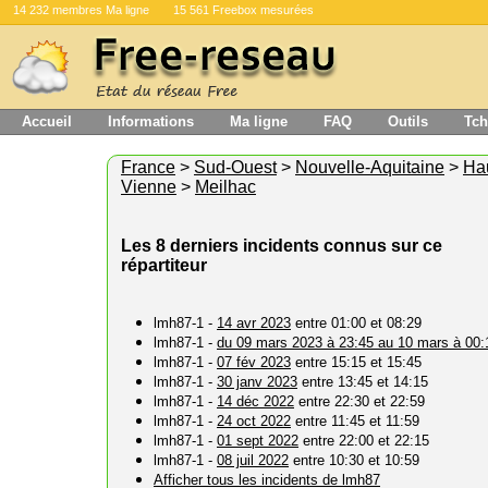
14 232 membres Ma ligne
15 561 Freebox mesurées
Accueil
Informations
Ma ligne
FAQ
Outils
Tch
France
>
Sud-Ouest
>
Nouvelle-Aquitaine
>
Ha
Vienne
>
Meilhac
Les 8 derniers incidents connus sur ce
répartiteur
lmh87-1 -
14 avr 2023
entre 01:00 et 08:29
lmh87-1 -
du 09 mars 2023 à 23:45 au 10 mars à 00:
lmh87-1 -
07 fév 2023
entre 15:15 et 15:45
lmh87-1 -
30 janv 2023
entre 13:45 et 14:15
lmh87-1 -
14 déc 2022
entre 22:30 et 22:59
lmh87-1 -
24 oct 2022
entre 11:45 et 11:59
lmh87-1 -
01 sept 2022
entre 22:00 et 22:15
lmh87-1 -
08 juil 2022
entre 10:30 et 10:59
Afficher tous les incidents de lmh87