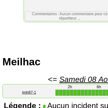
Commentaires : Aucun commentaire pour ce
répartiteur ...
Meilhac
<=
Samedi 08 Ao
2h
6h
1
1
1
1
1
1
1
1
1
1
1
1
1
1
lmh87-1
Légende :
Aucun incident su