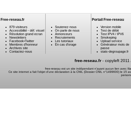
Free-reseau.fr
Portail Free-reseau
879 visiteurs
Soutenez-nous
Version mobile
Accessibilité - déf. visuel
On parle de nous
Test de débit
Résolution grand ecran
Annonceurs
Test IPV4 / IPV6
Newsletters
Recrutements
Smokeping
Facebook
•
Twitter
Les tutoriaux
Upload service
Membres d'honneur
En cas d'orage
Générateur mots de
Archives site
passe
Contactez-nous
stats-degroupage.fr
free-reseau.fr
- copyleft 2011
free-reseau est un site indépendant n'ayant aucun lien avec I
Ce site internet a fait l'objet d'une déclaration à la CNIL (Dossier CNIL n°1499600) le 15 a
person