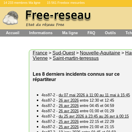
14 233 membres Ma ligne
15 561 Freebox mesurées
Accueil
Informations
Ma ligne
FAQ
Outils
Tch
France
>
Sud-Ouest
>
Nouvelle-Aquitaine
>
Ha
Vienne
>
Saint-martin-terressus
Les 8 derniers incidents connus sur ce
répartiteur
4ss87-2 -
du 07 mai 2026 à 11:00 au 11 mai à 15:45
4ss87-2 -
26 avr 2026
entre 12:30 et 12:45
4ss87-2 -
26 avr 2026
entre 04:45 et 04:59
4ss87-2 -
26 avr 2026
entre 01:00 et 01:29
4ss87-2 -
du 25 avr 2026 à 23:45 au 26 avr à 00:15
4ss87-2 -
25 avr 2026
entre 22:15 et 22:29
4ss87-2 -
25 avr 2026
entre 21:00 et 21:15