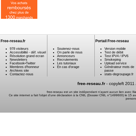
Free-reseau.fr
Portail Free-reseau
978 visiteurs
Soutenez-nous
Version mobile
Accessibilité - déf. visuel
On parle de nous
Test de débit
Résolution grand ecran
Annonceurs
Test IPV4 / IPV6
Newsletters
Recrutements
Smokeping
Facebook
•
Twitter
Les tutoriaux
Upload service
Membres d'honneur
En cas d'orage
Générateur mots de
Archives site
passe
Contactez-nous
stats-degroupage.fr
free-reseau.fr
- copyleft 2011
free-reseau est un site indépendant n'ayant aucun lien avec I
Ce site internet a fait l'objet d'une déclaration à la CNIL (Dossier CNIL n°1499600) le 15 a
person