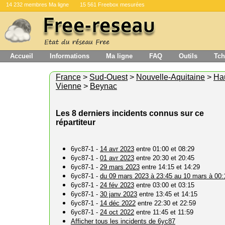
14 232 membres Ma ligne
15 561 Freebox mesurées
Accueil
Informations
Ma ligne
FAQ
Outils
Tch
France
>
Sud-Ouest
>
Nouvelle-Aquitaine
>
Ha
Vienne
>
Beynac
Les 8 derniers incidents connus sur ce
répartiteur
6yc87-1 -
14 avr 2023
entre 01:00 et 08:29
6yc87-1 -
01 avr 2023
entre 20:30 et 20:45
6yc87-1 -
29 mars 2023
entre 14:15 et 14:29
6yc87-1 -
du 09 mars 2023 à 23:45 au 10 mars à 00:
6yc87-1 -
24 fév 2023
entre 03:00 et 03:15
6yc87-1 -
30 janv 2023
entre 13:45 et 14:15
6yc87-1 -
14 déc 2022
entre 22:30 et 22:59
6yc87-1 -
24 oct 2022
entre 11:45 et 11:59
Afficher tous les incidents de 6yc87