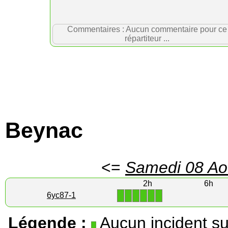
Commentaires : Aucun commentaire pour ce
répartiteur ...
Beynac
<=
Samedi 08 Ao
2h
6h
1
1
1
1
1
1
6yc87-1
Légende :
Aucun incident su