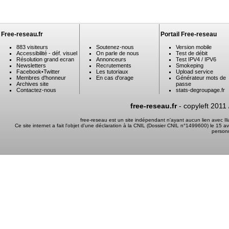
Free-reseau.fr
Portail Free-reseau
883 visiteurs
Soutenez-nous
Version mobile
Accessibilité - déf. visuel
On parle de nous
Test de débit
Résolution grand ecran
Annonceurs
Test IPV4 / IPV6
Newsletters
Recrutements
Smokeping
Facebook
•
Twitter
Les tutoriaux
Upload service
Membres d'honneur
En cas d'orage
Générateur mots de
Archives site
passe
Contactez-nous
stats-degroupage.fr
free-reseau.fr
- copyleft 2011
free-reseau est un site indépendant n'ayant aucun lien avec I
Ce site internet a fait l'objet d'une déclaration à la CNIL (Dossier CNIL n°1499600) le 15 a
person