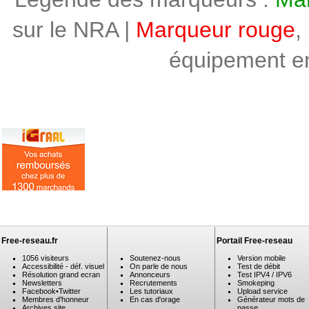
sur le NRA |
Marqueur rouge
,
équipement en 
Free-reseau.fr
Portail Free-reseau
1056 visiteurs
Soutenez-nous
Version mobile
Accessibilité - déf. visuel
On parle de nous
Test de débit
Résolution grand ecran
Annonceurs
Test IPV4 / IPV6
Newsletters
Recrutements
Smokeping
Facebook
•
Twitter
Les tutoriaux
Upload service
Membres d'honneur
En cas d'orage
Générateur mots de
Archives site
passe