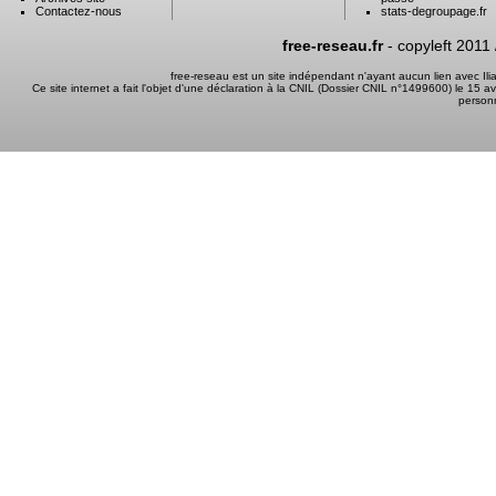
Contactez-nous
stats-degroupage.fr
free-reseau.fr
- copyleft 2011
free-reseau est un site indépendant n'ayant aucun lien avec I
Ce site internet a fait l'objet d'une déclaration à la CNIL (Dossier CNIL n°1499600) le 15 a
person