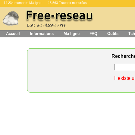
14 234 membres Ma ligne
15 563 Freebox mesurées
Accueil
Informations
Ma ligne
FAQ
Outils
Tch
Recherch
Il existe