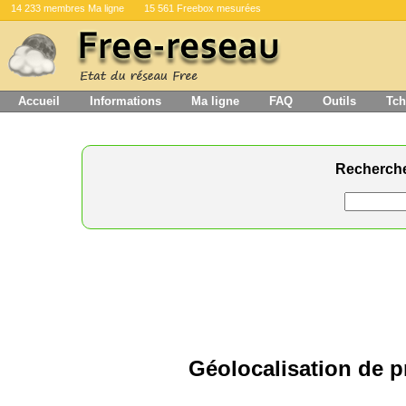
14 233 membres Ma ligne
15 561 Freebox mesurées
Accueil
Informations
Ma ligne
FAQ
Outils
Tch
Recherch
Géolocalisation de p