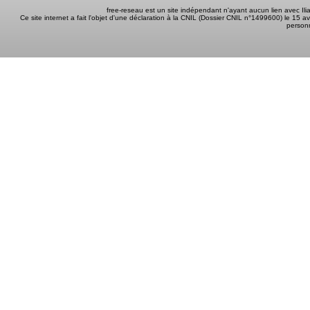
free-reseau est un site indépendant n'ayant aucun lien avec I
Ce site internet a fait l'objet d'une déclaration à la CNIL (Dossier CNIL n°1499600) le 15 a
person