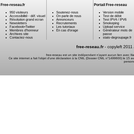
Free-reseau.fr
Portail Free-reseau
950 visiteurs
Soutenez-nous
Version mobile
Accessibilité - déf. visuel
On parle de nous
Test de débit
Résolution grand ecran
Annonceurs
Test IPV4 / IPV6
Newsletters
Recrutements
Smokeping
Facebook
•
Twitter
Les tutoriaux
Upload service
Membres d'honneur
En cas d'orage
Générateur mots de
Archives site
passe
Contactez-nous
stats-degroupage.fr
free-reseau.fr
- copyleft 2011
free-reseau est un site indépendant n'ayant aucun lien avec I
Ce site internet a fait l'objet d'une déclaration à la CNIL (Dossier CNIL n°1499600) le 15 a
person