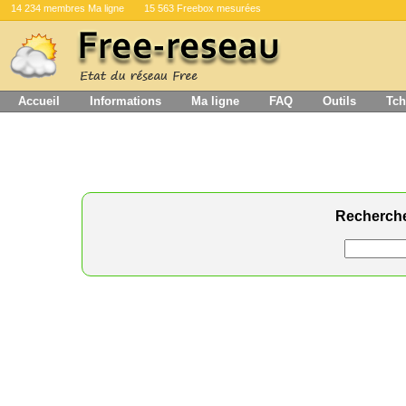
14 234 membres Ma ligne
15 563 Freebox mesurées
Accueil
Informations
Ma ligne
FAQ
Outils
Tch
Recherch