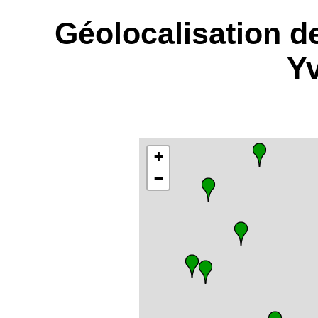
Géolocalisation d
Yv
+
−