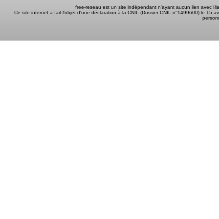
free-reseau est un site indépendant n'ayant aucun lien avec I
Ce site internet a fait l'objet d'une déclaration à la CNIL (Dossier CNIL n°1499600) le 15 a
person