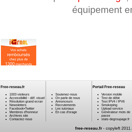
équipement en 
Free-reseau.fr
Portail Free-reseau
1003 visiteurs
Soutenez-nous
Version mobile
Accessibilité - déf. visuel
On parle de nous
Test de débit
Résolution grand ecran
Annonceurs
Test IPV4 / IPV6
Newsletters
Recrutements
Smokeping
Facebook
•
Twitter
Les tutoriaux
Upload service
Membres d'honneur
En cas d'orage
Générateur mots de
Archives site
passe
Contactez-nous
stats-degroupage.fr
free-reseau.fr
- copyleft 2011