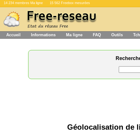
14 234 membres Ma ligne
15 562 Freebox mesurées
Accueil
Informations
Ma ligne
FAQ
Outils
Tch
Recherch
Géolocalisation de l