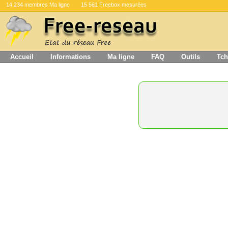
14 234 membres Ma ligne
15 561 Freebox mesurées
Accueil
Informations
Ma ligne
FAQ
Outils
Tch