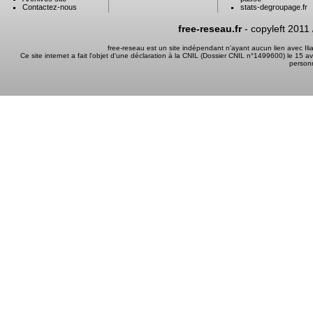
Contactez-nous
stats-degroupage.fr
free-reseau.fr
- copyleft 2011
free-reseau est un site indépendant n'ayant aucun lien avec I
Ce site internet a fait l'objet d'une déclaration à la CNIL (Dossier CNIL n°1499600) le 15 a
person