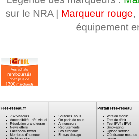
sur le NRA |
Marqueur rouge
,
équipement en 
Free-reseau.fr
Portail Free-reseau
732 visiteurs
Soutenez-nous
Version mobile
Accessibilité - déf. visuel
On parle de nous
Test de débit
Résolution grand ecran
Annonceurs
Test IPV4 / IPV6
Newsletters
Recrutements
Smokeping
Facebook
•
Twitter
Les tutoriaux
Upload service
Membres d'honneur
En cas d'orage
Générateur mots de
Archives site
passe