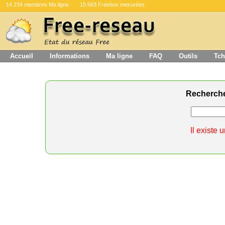
14 234 membres Ma ligne
15 563 Freebox mesurées
Accueil
Informations
Ma ligne
FAQ
Outils
Tch
Recherch
Il existe