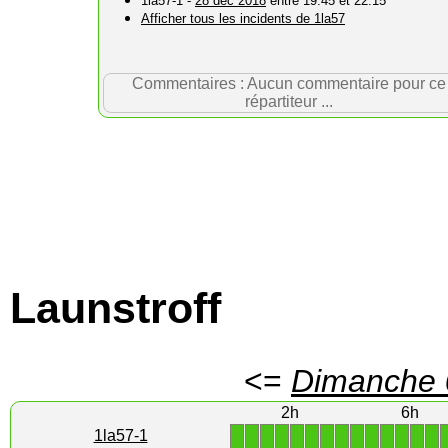
1la57-1 -
28 déc 2018
entre 19:45 et 22:15
Afficher tous les incidents de 1la57
Commentaires : Aucun commentaire pour ce
répartiteur ...
Launstroff
<=
Dimanche 
2h
6h
1
1
1
1
1
1
1
1
1
1
1
1
1
1
1la57-1