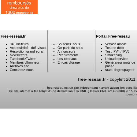
Free-reseau.fr
Portail Free-reseau
945 visiteurs
Soutenez-nous
Version mobile
Accessibilité - déf. visuel
On parle de nous
Test de débit
Résolution grand ecran
Annonceurs
Test IPV4 / IPV6
Newsletters
Recrutements
Smokeping
Facebook
•
Twitter
Les tutoriaux
Upload service
Membres d'honneur
En cas d'orage
Générateur mots de
Archives site
passe
Contactez-nous
stats-degroupage.fr
free-reseau.fr
- copyleft 2011
free-reseau est un site indépendant n'ayant aucun lien avec I
Ce site internet a fait l'objet d'une déclaration à la CNIL (Dossier CNIL n°1499600) le 15 a
person