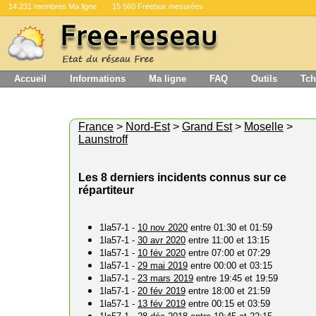
14 231 membres Ma ligne
15 560 Freebox mesurées
Accueil
Informations
Ma ligne
FAQ
Outils
Tch
France
>
Nord-Est
>
Grand Est
>
Moselle
>
Launstroff
Les 8 derniers incidents connus sur ce
répartiteur
1la57-1 -
10 nov 2020
entre 01:30 et 01:59
1la57-1 -
30 avr 2020
entre 11:00 et 13:15
1la57-1 -
10 fév 2020
entre 07:00 et 07:29
1la57-1 -
29 mai 2019
entre 00:00 et 03:15
1la57-1 -
23 mars 2019
entre 19:45 et 19:59
1la57-1 -
20 fév 2019
entre 18:00 et 21:59
1la57-1 -
13 fév 2019
entre 00:15 et 03:59