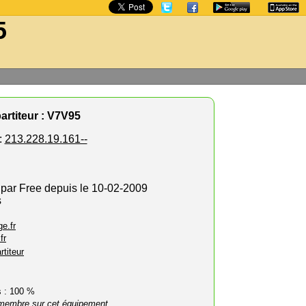
5
artiteur : V7V95
:
213.228.19.161--
 par Free depuis le 10-02-2009
s
e.fr
fr
rtiteur
rs : 100 %
membre sur cet équipement.