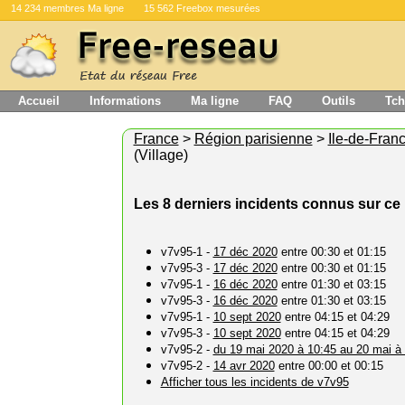
14 234 membres Ma ligne
15 562 Freebox mesurées
Accueil
Informations
Ma ligne
FAQ
Outils
Tch
France
>
Région parisienne
>
Ile-de-Fran
(Village)
Les 8 derniers incidents connus sur ce 
v7v95-1 -
17 déc 2020
entre 00:30 et 01:15
v7v95-3 -
17 déc 2020
entre 00:30 et 01:15
v7v95-1 -
16 déc 2020
entre 01:30 et 03:15
v7v95-3 -
16 déc 2020
entre 01:30 et 03:15
v7v95-1 -
10 sept 2020
entre 04:15 et 04:29
v7v95-3 -
10 sept 2020
entre 04:15 et 04:29
v7v95-2 -
du 19 mai 2020 à 10:45 au 20 mai à
v7v95-2 -
14 avr 2020
entre 00:00 et 00:15
Afficher tous les incidents de v7v95