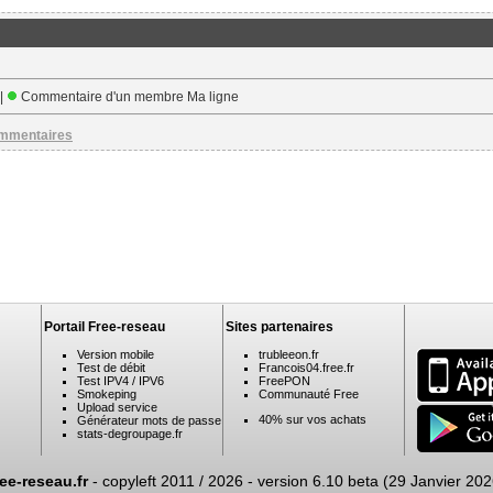
 |
Commentaire d'un membre Ma ligne
ommentaires
Portail Free-reseau
Sites partenaires
Version mobile
trubleeon.fr
Test de débit
Francois04.free.fr
Test IPV4 / IPV6
FreePON
Smokeping
Communauté Free
Upload service
40% sur vos achats
Générateur mots de passe
stats-degroupage.fr
ree-reseau.fr
- copyleft 2011 / 2026 -
version 6.10 beta (29 Janvier 202