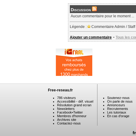
Discussion
Aucun commentaire pour le moment ...
Légende :
Commentaire Admin / Staff
-
Ajouter un commentaire
Tous les c
Free-reseau.fr
786 visiteurs
Soutenez-nous
Accessibilité - déf. visuel
On parle de nous
Résolution grand ecran
Annonceurs
Newsletters
Recrutements
Facebook
•
Twitter
Les tutoriaux
Membres d'honneur
En cas d'orage
Archives site
Contactez-nous
f