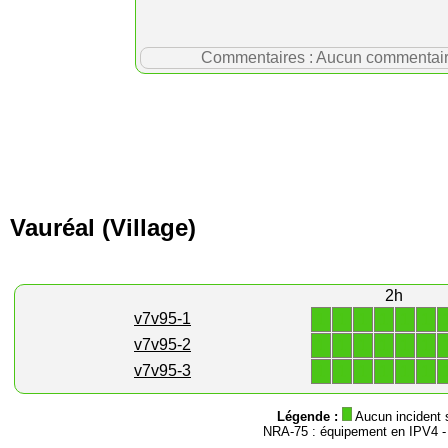
Commentaires : Aucun commentaire p
Vauréal (Village)
2h
1
1
1
1
1
1
v7v95-1
1
1
1
1
1
1
v7v95-2
1
1
1
1
1
1
v7v95-3
Légende :
Aucun incident 
NRA-75 : équipement en IPV4 