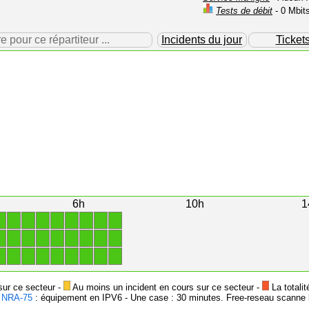
Tests de débit
- 0 Mbit
our ce répartiteur ...
Incidents du jour
Ticket
6h
10h
1
1
1
1
1
1
1
1
1
1
1
1
1
1
1
1
1
1
1
1
1
1
1
1
1
1
1
1
sur ce secteur -
Au moins un incident en cours sur ce secteur -
La totalit
-
NRA-75
: équipement en IPV6 - Une case : 30 minutes. Free-reseau scanne l