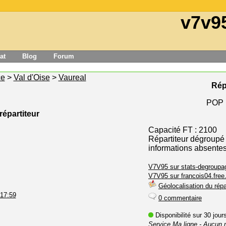
v7v9
at
Blog
Forum
ce
>
Val d'Oise
>
Vaureal
Rép
POP 
répartiteur
Capacité FT : 2100
Répartiteur dégroupé
informations absente
V7V95 sur stats-degroupag
V7V95 sur francois04.free.
Géolocalisation du répa
 17:59
0 commentaire
Disponibilité sur 30 jou
Service Ma ligne
- Aucun 