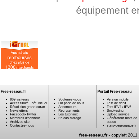
équipement en 
Free-reseau.fr
Portail Free-reseau
869 visiteurs
Soutenez-nous
Version mobile
Accessibilité - déf. visuel
On parle de nous
Test de débit
Résolution grand ecran
Annonceurs
Test IPV4 / IPV6
Newsletters
Recrutements
Smokeping
Facebook
•
Twitter
Les tutoriaux
Upload service
Membres d'honneur
En cas d'orage
Générateur mots de
Archives site
passe
Contactez-nous
stats-degroupage.fr
free-reseau.fr
- copyleft 2011