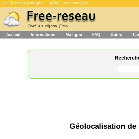
14 232 membres Ma ligne
15 561 Freebox mesurées
Accueil
Informations
Ma ligne
FAQ
Outils
Tch
Recherch
Géolocalisation de 