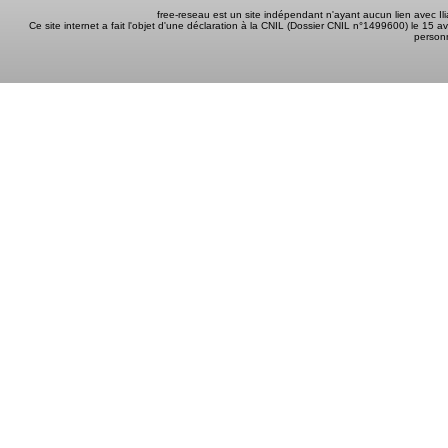
free-reseau est un site indépendant n'ayant aucun lien avec I
Ce site internet a fait l'objet d'une déclaration à la CNIL (Dossier CNIL n°1499600) le 15 a
person