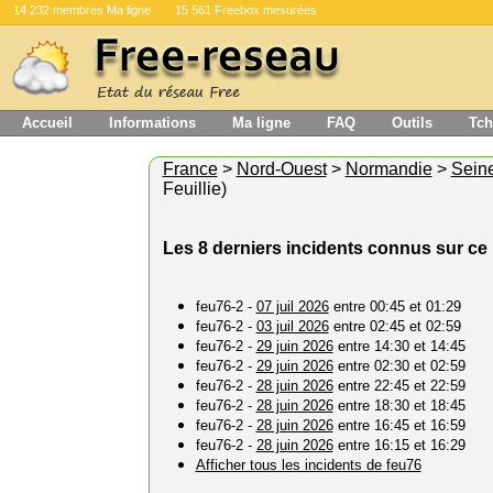
14 232 membres Ma ligne
15 561 Freebox mesurées
Accueil
Informations
Ma ligne
FAQ
Outils
Tch
France
>
Nord-Ouest
>
Normandie
>
Sein
Feuillie)
Les 8 derniers incidents connus sur ce 
feu76-2 -
07 juil 2026
entre 00:45 et 01:29
feu76-2 -
03 juil 2026
entre 02:45 et 02:59
feu76-2 -
29 juin 2026
entre 14:30 et 14:45
feu76-2 -
29 juin 2026
entre 02:30 et 02:59
feu76-2 -
28 juin 2026
entre 22:45 et 22:59
feu76-2 -
28 juin 2026
entre 18:30 et 18:45
feu76-2 -
28 juin 2026
entre 16:45 et 16:59
feu76-2 -
28 juin 2026
entre 16:15 et 16:29
Afficher tous les incidents de feu76