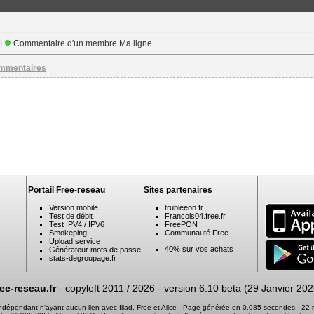
 |
Commentaire d'un membre Ma ligne
ommentaires
Portail Free-reseau
Sites partenaires
Version mobile
trubleeon.fr
Test de débit
Francois04.free.fr
Test IPV4 / IPV6
FreePON
Smokeping
Communauté Free
Upload service
40% sur vos achats
Générateur mots de passe
stats-degroupage.fr
ree-reseau.fr
- copyleft 2011 / 2026 -
version 6.10 beta (29 Janvier 202
 indépendant n'ayant aucun lien avec Iliad, Free et Alice - Page générée en 0.085 secondes - 2