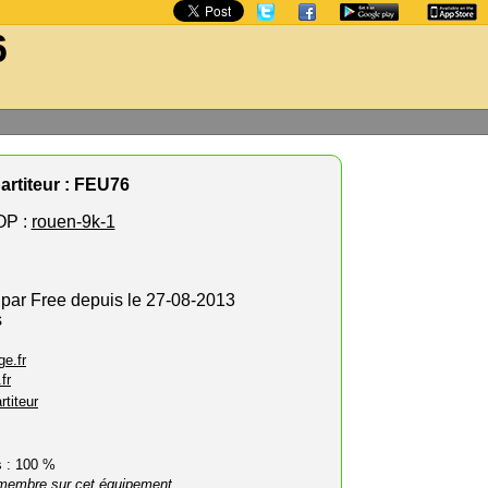
6
artiteur : FEU76
OP :
rouen-9k-1
 par Free depuis le 27-08-2013
s
e.fr
fr
rtiteur
rs : 100 %
membre sur cet équipement.