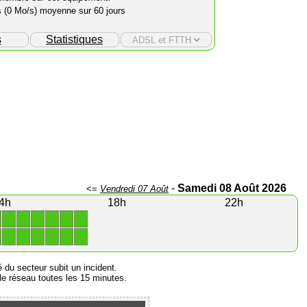
s (0 Mo/s) moyenne sur 60 jours
s
Statistiques
-
Samedi 08 Août 2026
<=
Vendredi 07 Août
4h
18h
22h
1
1
1
1
1
1
1
1
1
1
1
1
é du secteur subit un incident.
e réseau toutes les 15 minutes.