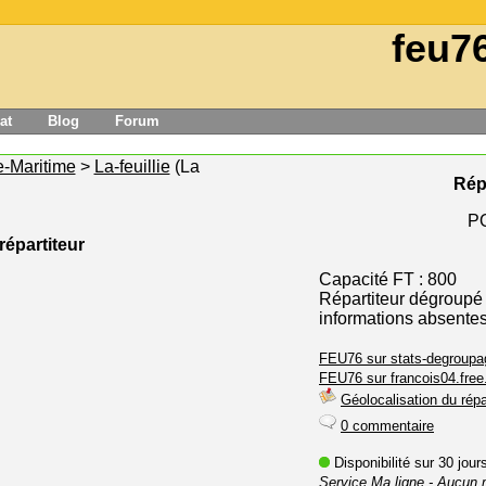
feu7
at
Blog
Forum
e-Maritime
>
La-feuillie
(La
Rép
P
répartiteur
Capacité FT : 800
Répartiteur dégroupé
informations absente
FEU76 sur stats-degroupag
FEU76 sur francois04.free.
Géolocalisation du répa
0 commentaire
Disponibilité sur 30 jou
Service Ma ligne
- Aucun 