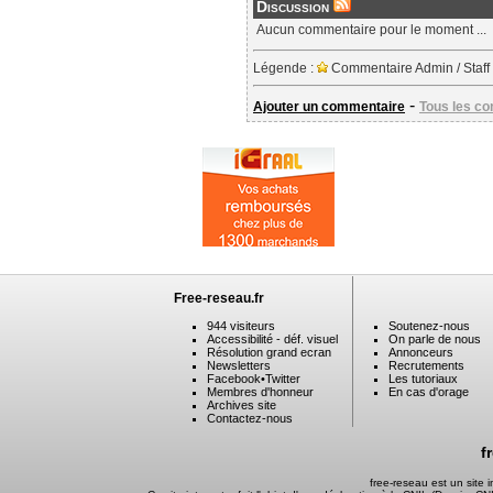
Discussion
Aucun commentaire pour le moment ...
Légende :
Commentaire Admin / Staff
-
Ajouter un commentaire
Tous les c
Free-reseau.fr
944 visiteurs
Soutenez-nous
Accessibilité - déf. visuel
On parle de nous
Résolution grand ecran
Annonceurs
Newsletters
Recrutements
Facebook
•
Twitter
Les tutoriaux
Membres d'honneur
En cas d'orage
Archives site
Contactez-nous
f
free-reseau est un site