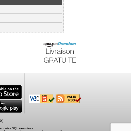
6)
2 requetes SQL éxécutées