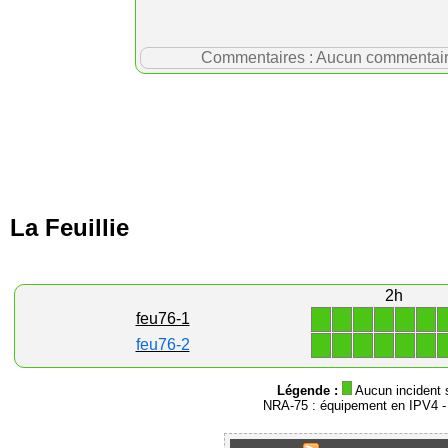
Commentaires : Aucun commentaire p
La Feuillie
2h
1
1
1
1
1
1
feu76-1
1
1
1
1
1
1
feu76-2
Légende :
Aucun incident 
NRA-75 : équipement en IPV4 