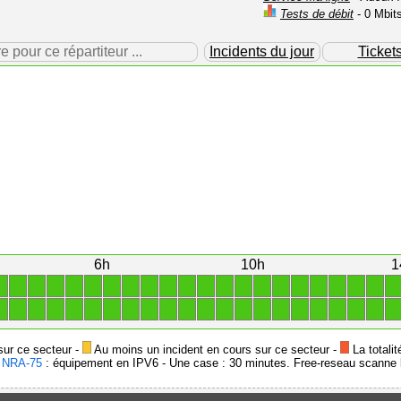
Tests de débit
- 0 Mbit
our ce répartiteur ...
Incidents du jour
Ticket
6h
10h
1
1
1
1
1
1
1
1
1
1
1
1
1
1
1
1
1
1
1
1
1
1
1
1
1
1
1
1
1
1
1
1
1
1
1
1
1
1
1
1
1
1
1
1
1
sur ce secteur -
Au moins un incident en cours sur ce secteur -
La totalit
-
NRA-75
: équipement en IPV6 - Une case : 30 minutes. Free-reseau scanne l