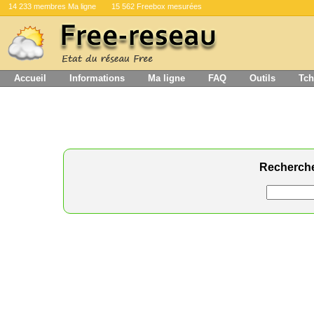
14 233 membres Ma ligne
15 562 Freebox mesurées
Accueil
Informations
Ma ligne
FAQ
Outils
Tch
Recherch