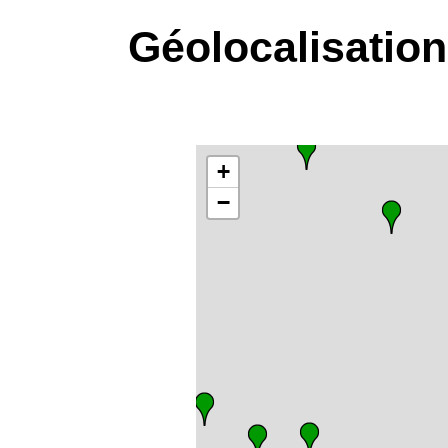
Géolocalisatio
+
−