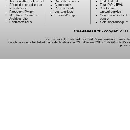
Accessibilité - déf. visuel
On parle de nous
Test de débit
Résolution grand ecran
Annonceurs
Test IPV4 / IPV6
Newsletters
Recrutements
Smokeping
Facebook
•
Twitter
Les tutoriaux
Upload service
Membres d'honneur
En cas d'orage
Générateur mots de
Archives site
passe
Contactez-nous
stats-degroupage.fr
free-reseau.fr
- copyleft 2011
free-reseau est un site indépendant n'ayant aucun lien avec I
Ce site internet a fait l'objet d'une déclaration à la CNIL (Dossier CNIL n°1499600) le 15 a
person