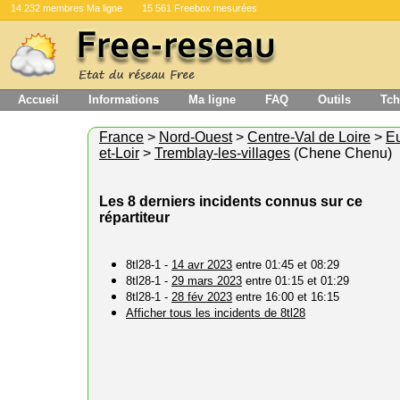
14 232 membres Ma ligne
15 561 Freebox mesurées
Accueil
Informations
Ma ligne
FAQ
Outils
Tch
France
>
Nord-Ouest
>
Centre-Val de Loire
>
Eu
et-Loir
>
Tremblay-les-villages
(Chene Chenu)
Les 8 derniers incidents connus sur ce
répartiteur
8tl28-1 -
14 avr 2023
entre 01:45 et 08:29
8tl28-1 -
29 mars 2023
entre 01:15 et 01:29
8tl28-1 -
28 fév 2023
entre 16:00 et 16:15
Afficher tous les incidents de 8tl28