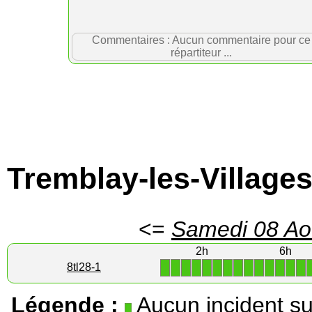
Commentaires : Aucun commentaire pour ce
répartiteur ...
Tremblay-les-Village
<=
Samedi 08 Ao
2h
6h
1
1
1
1
1
1
1
1
1
1
1
1
1
1
8tl28-1
Légende :
Aucun incident su