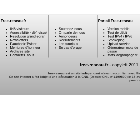
Free-reseau.fr
Portail Free-reseau
848 visiteurs
Soutenez-nous
Version mobile
Accessibilité - déf. visuel
On parle de nous
Test de débit
Résolution grand ecran
Annonceurs
Test IPV4 / IPV6
Newsletters
Recrutements
Smokeping
Facebook
•
Twitter
Les tutoriaux
Upload service
Membres d'honneur
En cas d'orage
Générateur mots de
Archives site
passe
Contactez-nous
stats-degroupage.fr
free-reseau.fr
- copyleft 2011
free-reseau est un site indépendant n'ayant aucun lien avec I
Ce site internet a fait l'objet d'une déclaration à la CNIL (Dossier CNIL n°1499600) le 15 a
person