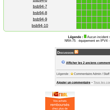
1
1
1
1
1
1
bsb94-6
1
1
1
1
1
1
bsb94-7
1
1
1
1
1
1
bsb94-8
1
1
1
1
1
1
bsb94-9
1
1
1
1
1
1
bsb94-10
Légende :
Aucun incident 
NRA-75 : équipement en IPV4 
Discussion
Afficher les 2 anciens commen
Légende :
Commentaire Admin / Staff
-
Ajouter un commentaire
Tous les c