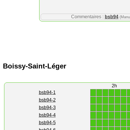
Commentaires :
bsb94
(Manu
Boissy-Saint-Léger
2h
1
1
1
1
1
1
bsb94-1
1
1
1
1
1
1
bsb94-2
1
1
1
1
1
1
bsb94-3
1
1
1
1
1
1
bsb94-4
1
1
1
1
1
1
bsb94-5