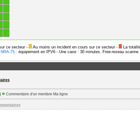
1
1
1
1
1
1
1
1
1
1
sur ce secteur -
Au moins un incident en cours sur ce secteur -
La totalit
-
NRA-75
: équipement en IPV6 - Une case : 30 minutes. Free-reseau scanne l
taires
 |
Commentaire d'un membre Ma ligne
ommentaires