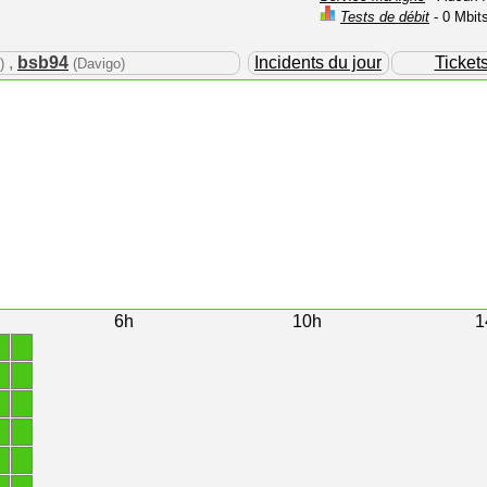
Tests de débit
- 0 Mbit
,
bsb94
Incidents du jour
Ticket
)
(Davigo)
6h
10h
1
1
1
1
1
1
1
1
1
1
1