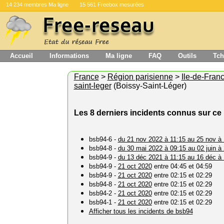
14 234 membres Ma ligne
15 561 Freebox mesurées
Accueil
Informations
Ma ligne
FAQ
Outils
Tch
France
>
Région parisienne
>
Ile-de-Fran
saint-leger
(Boissy-Saint-Léger)
Les 8 derniers incidents connus sur ce 
bsb94-6 -
du 21 nov 2022 à 11:15 au 25 nov à
bsb94-8 -
du 30 mai 2022 à 09:15 au 02 juin à
bsb94-9 -
du 13 déc 2021 à 11:15 au 16 déc à
bsb94-9 -
21 oct 2020
entre 04:45 et 04:59
bsb94-9 -
21 oct 2020
entre 02:15 et 02:29
bsb94-8 -
21 oct 2020
entre 02:15 et 02:29
bsb94-2 -
21 oct 2020
entre 02:15 et 02:29
bsb94-1 -
21 oct 2020
entre 02:15 et 02:29
Afficher tous les incidents de bsb94