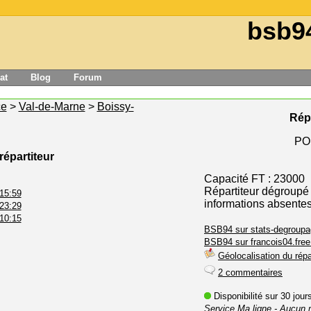
bsb9
at
Blog
Forum
ce
>
Val-de-Marne
>
Boissy-
Rép
PO
répartiteur
Capacité FT : 23000
Répartiteur dégroupé
 15:59
informations absente
 23:29
 10:15
BSB94 sur stats-degroupa
BSB94 sur francois04.free.
Géolocalisation du répa
2 commentaires
Disponibilité sur 30 jou
Service Ma ligne
- Aucun 