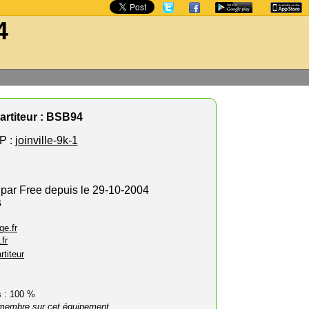
4
artiteur : BSB94
P :
joinville-9k-1
 par Free depuis le 29-10-2004
s
ge.fr
fr
rtiteur
rs : 100 %
membre sur cet équipement.