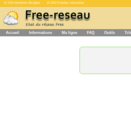
14 234 membres Ma ligne
15 563 Freebox mesurées
Accueil
Informations
Ma ligne
FAQ
Outils
Tch