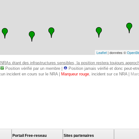
Leaflet
| données ©
OpenSt
 NRAs étant des infrastructures sensibles, la position restera toujours approcha
:
Position vérifié par un membre |
Position jamais vérifié et donc peut-etre 
cun incident en cours sur le NRA |
Marqueur rouge
, incident sur ce NRA |
Marq
Portail Free-reseau
Sites partenaires