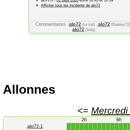
alo72-3 -
01 sept 2020
entre 10:45 et 10:59
Afficher tous les incidents de alo72
Commentaires :
alo72
,
alo72
(Le kid)
(Diablos72)
alo72
(Sebj)
Allonnes
<=
Mercredi
2h
6h
1
1
1
1
1
1
1
1
1
1
1
1
1
1
alo72-1