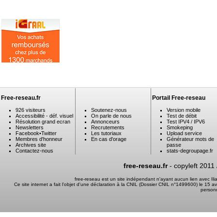
Free-reseau.fr
Portail Free-reseau
926 visiteurs
Soutenez-nous
Version mobile
Accessibilité - déf. visuel
On parle de nous
Test de débit
Résolution grand ecran
Annonceurs
Test IPV4 / IPV6
Newsletters
Recrutements
Smokeping
Facebook
•
Twitter
Les tutoriaux
Upload service
Membres d'honneur
En cas d'orage
Générateur mots de
Archives site
passe
Contactez-nous
stats-degroupage.fr
free-reseau.fr
- copyleft 2011
free-reseau est un site indépendant n'ayant aucun lien avec I
Ce site internet a fait l'objet d'une déclaration à la CNIL (Dossier CNIL n°1499600) le 15 a
person