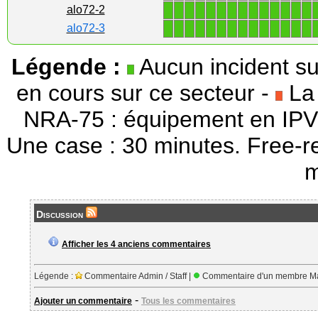
1
1
1
1
1
1
1
1
1
1
1
1
1
1
alo72-2
1
1
1
1
1
1
1
1
1
1
1
1
1
1
alo72-3
Légende :
Aucun incident su
en cours sur ce secteur -
La 
NRA-75 : équipement en IPV
Une case : 30 minutes. Free-r
m
Discussion
Afficher les 4 anciens commentaires
Légende :
Commentaire Admin / Staff |
Commentaire d'un membre Ma
-
Ajouter un commentaire
Tous les commentaires