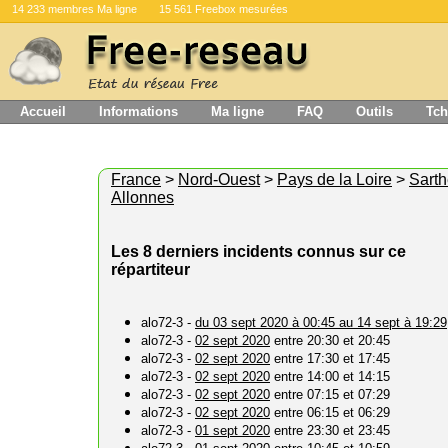
14 233 membres Ma ligne
15 561 Freebox mesurées
Accueil
Informations
Ma ligne
FAQ
Outils
Tch
France
>
Nord-Ouest
>
Pays de la Loire
>
Sart
Allonnes
Les 8 derniers incidents connus sur ce
répartiteur
alo72-3 -
du 03 sept 2020 à 00:45 au 14 sept à 19:29
alo72-3 -
02 sept 2020
entre 20:30 et 20:45
alo72-3 -
02 sept 2020
entre 17:30 et 17:45
alo72-3 -
02 sept 2020
entre 14:00 et 14:15
alo72-3 -
02 sept 2020
entre 07:15 et 07:29
alo72-3 -
02 sept 2020
entre 06:15 et 06:29
alo72-3 -
01 sept 2020
entre 23:30 et 23:45