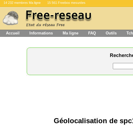
14 232 membres Ma ligne
15 561 Freebox mesurées
Accueil
Informations
Ma ligne
FAQ
Outils
Tch
Recherch
Géolocalisation de spc