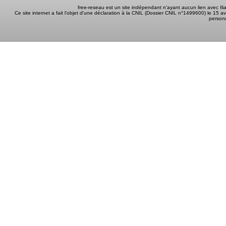
free-reseau est un site indépendant n'ayant aucun lien avec I
Ce site internet a fait l'objet d'une déclaration à la CNIL (Dossier CNIL n°1499600) le 15 a
person