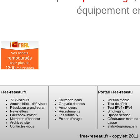
équipement en 
Free-reseau.fr
Portail Free-reseau
773 visiteurs
Soutenez-nous
Version mobile
Accessibilité - déf. visuel
On parle de nous
Test de débit
Résolution grand ecran
Annonceurs
Test IPV4 / IPV6
Newsletters
Recrutements
Smokeping
Facebook
•
Twitter
Les tutoriaux
Upload service
Membres d'honneur
En cas d'orage
Générateur mots de
Archives site
passe
Contactez-nous
stats-degroupage.fr
free-reseau.fr
- copyleft 2011