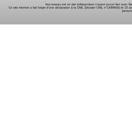
free-reseau est un site indépendant n'ayant aucun lien avec I
Ce site internet a fait l'objet d'une déclaration à la CNIL (Dossier CNIL n°1499600) le 15 a
person