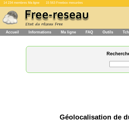
14 234 membres Ma ligne
15 563 Freebox mesurées
Accueil
Informations
Ma ligne
FAQ
Outils
Tch
Recherch
Géolocalisation de d