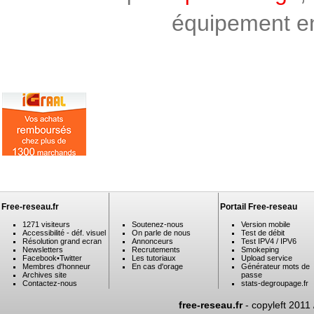
équipement en 
Free-reseau.fr
Portail Free-reseau
1271 visiteurs
Soutenez-nous
Version mobile
Accessibilité - déf. visuel
On parle de nous
Test de débit
Résolution grand ecran
Annonceurs
Test IPV4 / IPV6
Newsletters
Recrutements
Smokeping
Facebook
•
Twitter
Les tutoriaux
Upload service
Membres d'honneur
En cas d'orage
Générateur mots de
Archives site
passe
Contactez-nous
stats-degroupage.fr
free-reseau.fr
- copyleft 2011