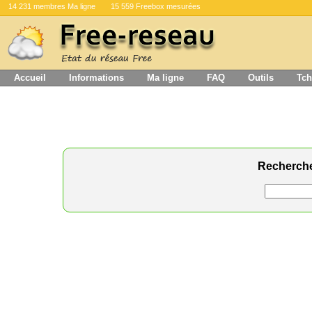
14 231 membres Ma ligne
15 559 Freebox mesurées
Accueil
Informations
Ma ligne
FAQ
Outils
Tch
Recherch