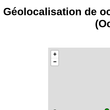
Géolocalisation de o
(Oc
+
−