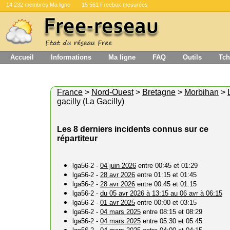
14 232 membres Ma ligne
15 561 Freebox mesurées
Accueil
Informations
Ma ligne
FAQ
Outils
Tch
France
>
Nord-Ouest
>
Bretagne
>
Morbihan
>
gacilly
(La Gacilly)
Les 8 derniers incidents connus sur ce
répartiteur
lga56-2 -
04 juin 2026
entre 00:45 et 01:29
lga56-2 -
28 avr 2026
entre 01:15 et 01:45
lga56-2 -
28 avr 2026
entre 00:45 et 01:15
lga56-2 -
du 05 avr 2026 à 13:15 au 06 avr à 06:15
lga56-2 -
01 avr 2025
entre 00:00 et 03:15
lga56-2 -
04 mars 2025
entre 08:15 et 08:29
lga56-2 -
04 mars 2025
entre 05:30 et 05:45