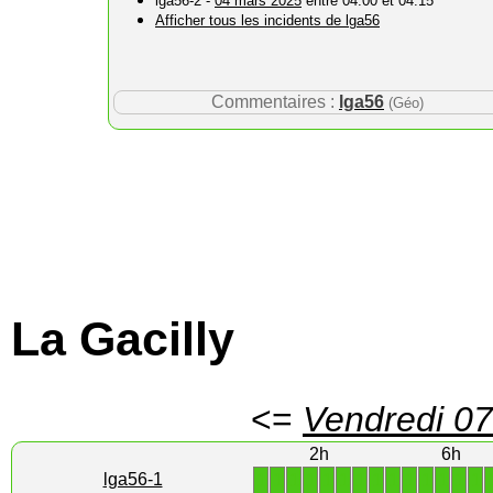
lga56-2 -
04 mars 2025
entre 04:00 et 04:15
Afficher tous les incidents de lga56
Commentaires :
lga56
(Géo)
La Gacilly
<=
Vendredi 07
2h
6h
1
1
1
1
1
1
1
1
1
1
1
1
1
1
lga56-1