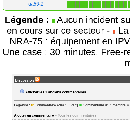
1
1
1
1
1
1
1
1
1
1
1
1
1
1
lga56-2
Légende :
Aucun incident su
en cours sur ce secteur -
La 
NRA-75 : équipement en IPV
Une case : 30 minutes. Free-r
m
Discussion
Afficher les 1 anciens commentaires
Légende :
Commentaire Admin / Staff |
Commentaire d'un membre Ma
-
Ajouter un commentaire
Tous les commentaires