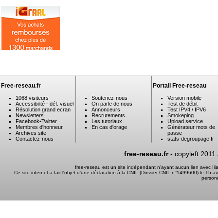
Free-reseau.fr
Portail Free-reseau
1068 visiteurs
Soutenez-nous
Version mobile
Accessibilité - déf. visuel
On parle de nous
Test de débit
Résolution grand ecran
Annonceurs
Test IPV4 / IPV6
Newsletters
Recrutements
Smokeping
Facebook
•
Twitter
Les tutoriaux
Upload service
Membres d'honneur
En cas d'orage
Générateur mots de
Archives site
passe
Contactez-nous
stats-degroupage.fr
free-reseau.fr
- copyleft 2011
free-reseau est un site indépendant n'ayant aucun lien avec I
Ce site internet a fait l'objet d'une déclaration à la CNIL (Dossier CNIL n°1499600) le 15 a
person