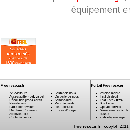
équipement en 
Free-reseau.fr
Portail Free-reseau
725 visiteurs
Soutenez-nous
Version mobile
Accessibilité - déf. visuel
On parle de nous
Test de débit
Résolution grand ecran
Annonceurs
Test IPV4 / IPV6
Newsletters
Recrutements
Smokeping
Facebook
•
Twitter
Les tutoriaux
Upload service
Membres d'honneur
En cas d'orage
Générateur mots de
Archives site
passe
Contactez-nous
stats-degroupage.fr
free-reseau.fr
- copyleft 2011