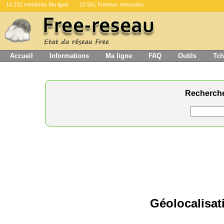
14 232 membres Ma ligne
15 561 Freebox mesurées
Accueil
Informations
Ma ligne
FAQ
Outils
Tch
Recherch
Géolocalisat