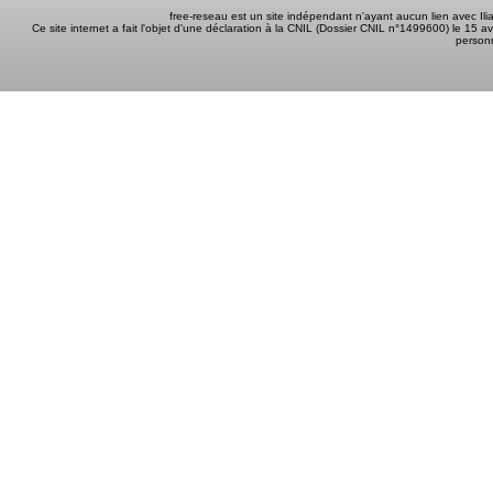
free-reseau est un site indépendant n'ayant aucun lien avec I
Ce site internet a fait l'objet d'une déclaration à la CNIL (Dossier CNIL n°1499600) le 15 a
person