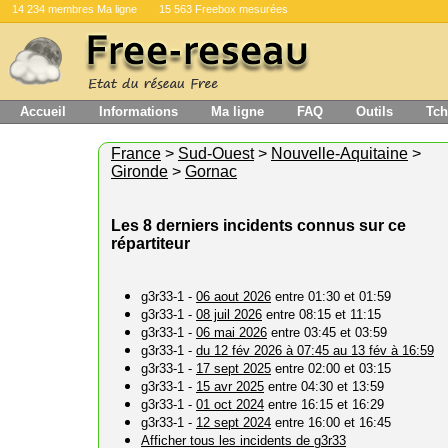
14 234 membres Ma ligne
15 563 Freebox mesurées
Accueil
Informations
Ma ligne
FAQ
Outils
Tch
France
>
Sud-Ouest
>
Nouvelle-Aquitaine
>
Gironde
>
Gornac
Les 8 derniers incidents connus sur ce
répartiteur
g3r33-1 -
06 aout 2026
entre 01:30 et 01:59
g3r33-1 -
08 juil 2026
entre 08:15 et 11:15
g3r33-1 -
06 mai 2026
entre 03:45 et 03:59
g3r33-1 -
du 12 fév 2026 à 07:45 au 13 fév à 16:59
g3r33-1 -
17 sept 2025
entre 02:00 et 03:15
g3r33-1 -
15 avr 2025
entre 04:30 et 13:59
g3r33-1 -
01 oct 2024
entre 16:15 et 16:29
g3r33-1 -
12 sept 2024
entre 16:00 et 16:45
Afficher tous les incidents de g3r33