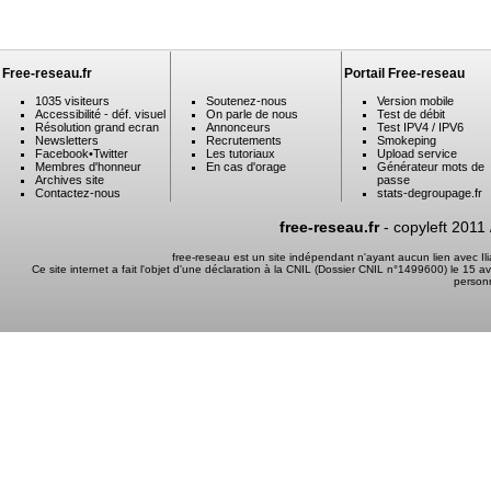
Free-reseau.fr
Portail Free-reseau
1035 visiteurs
Soutenez-nous
Version mobile
Accessibilité - déf. visuel
On parle de nous
Test de débit
Résolution grand ecran
Annonceurs
Test IPV4 / IPV6
Newsletters
Recrutements
Smokeping
Facebook
•
Twitter
Les tutoriaux
Upload service
Membres d'honneur
En cas d'orage
Générateur mots de
Archives site
passe
Contactez-nous
stats-degroupage.fr
free-reseau.fr
- copyleft 2011
free-reseau est un site indépendant n'ayant aucun lien avec I
Ce site internet a fait l'objet d'une déclaration à la CNIL (Dossier CNIL n°1499600) le 15 a
person