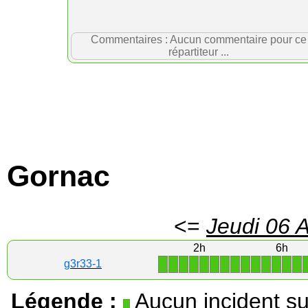
Commentaires : Aucun commentaire pour ce
répartiteur ...
Gornac
<=
Jeudi 06 
2h
6h
1
1
1
1
1
1
1
1
1
1
1
1
1
1
g3r33-1
Légende :
Aucun incident su