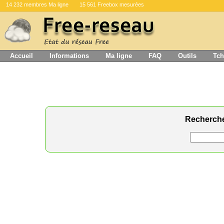
14 232 membres Ma ligne
15 561 Freebox mesurées
Accueil
Informations
Ma ligne
FAQ
Outils
Tch
Recherch