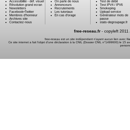
Accessibilité - déf. visuel
On parle de nous
Test de débit
Résolution grand ecran
Annonceurs
Test IPV4 / IPV6
Newsletters
Recrutements
Smokeping
Facebook
•
Twitter
Les tutoriaux
Upload service
Membres d'honneur
En cas d'orage
Générateur mots de
Archives site
passe
Contactez-nous
stats-degroupage.fr
free-reseau.fr
- copyleft 2011
free-reseau est un site indépendant n'ayant aucun lien avec I
Ce site internet a fait l'objet d'une déclaration à la CNIL (Dossier CNIL n°1499600) le 15 a
person