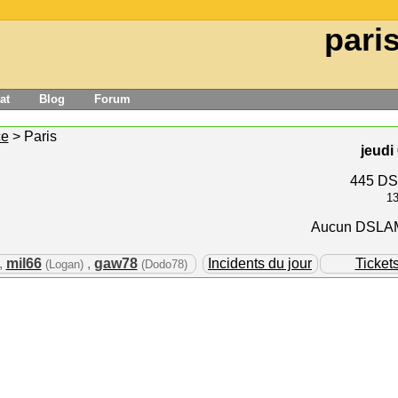
pari
at
Blog
Forum
ce
> Paris
jeudi
445 DS
1
Aucun DSLAM 
,
mil66
,
gaw78
Incidents du jour
Ticket
(Logan)
(Dodo78)