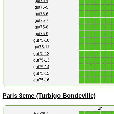
1
1
1
1
1
1
gut75-4
1
1
1
1
1
1
gut75-5
1
1
1
1
1
1
gut75-6
1
1
1
1
1
1
gut75-7
1
1
1
1
1
1
gut75-8
1
1
1
1
1
1
gut75-9
1
1
1
1
1
1
gut75-10
1
1
1
1
1
1
gut75-11
1
1
1
1
1
1
gut75-12
1
1
1
1
1
1
gut75-13
1
1
1
1
1
1
gut75-14
1
1
1
1
1
1
gut75-15
1
1
1
1
1
1
gut75-16
Paris 3eme (Turbigo Bondeville)
2h