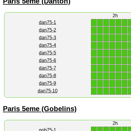
Paris 5eme (Danton)
2h
1
1
1
1
1
1
dan75-1
1
1
1
1
1
1
dan75-2
1
1
1
1
1
1
dan75-3
1
1
1
1
1
1
dan75-4
1
1
1
1
1
1
dan75-5
1
1
1
1
1
1
dan75-6
1
1
1
1
1
1
dan75-7
1
1
1
1
1
1
dan75-8
1
1
1
1
1
1
dan75-9
1
1
1
1
1
1
dan75-10
Paris 5eme (Gobelins)
2h
1
1
1
1
1
1
gob75-1