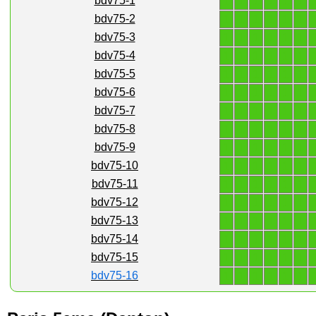
1
1
1
1
1
1
bdv75-1
1
1
1
1
1
1
bdv75-2
1
1
1
1
1
1
bdv75-3
1
1
1
1
1
1
bdv75-4
1
1
1
1
1
1
bdv75-5
1
1
1
1
1
1
bdv75-6
1
1
1
1
1
1
bdv75-7
1
1
1
1
1
1
bdv75-8
1
1
1
1
1
1
bdv75-9
1
1
1
1
1
1
bdv75-10
1
1
1
1
1
1
bdv75-11
1
1
1
1
1
1
bdv75-12
1
1
1
1
1
1
bdv75-13
1
1
1
1
1
1
bdv75-14
1
1
1
1
1
1
bdv75-15
1
1
1
1
1
1
bdv75-16