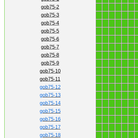
1
1
1
1
1
1
gob75-2
1
1
1
1
1
1
gob75-3
1
1
1
1
1
1
gob75-4
1
1
1
1
1
1
gob75-5
1
1
1
1
1
1
gob75-6
1
1
1
1
1
1
gob75-7
1
1
1
1
1
1
gob75-8
1
1
1
1
1
1
gob75-9
1
1
1
1
1
1
gob75-10
1
1
1
1
1
1
gob75-11
1
1
1
1
1
1
gob75-12
1
1
1
1
1
1
gob75-13
1
1
1
1
1
1
gob75-14
1
1
1
1
1
1
gob75-15
1
1
1
1
1
1
gob75-16
1
1
1
1
1
1
gob75-17
1
1
1
1
1
1
gob75-18