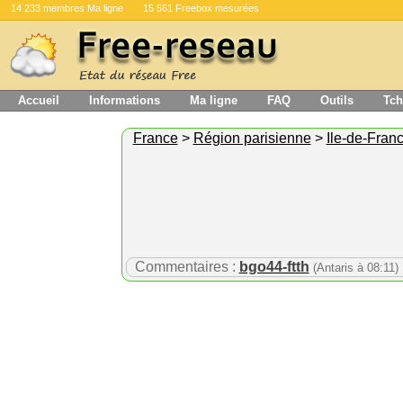
14 233 membres Ma ligne
15 561 Freebox mesurées
Accueil
Informations
Ma ligne
FAQ
Outils
Tch
France
>
Région parisienne
>
Ile-de-Fran
Commentaires :
bgo44-ftth
(Antaris à 08:11)