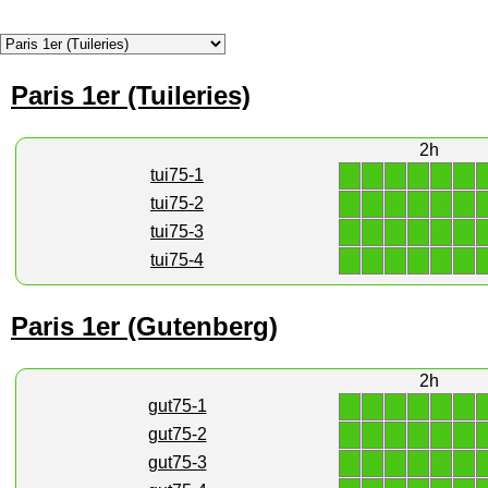
Paris 1er (Tuileries)
2h
1
1
1
1
1
1
tui75-1
1
1
1
1
1
1
tui75-2
1
1
1
1
1
1
tui75-3
1
1
1
1
1
1
tui75-4
Paris 1er (Gutenberg)
2h
1
1
1
1
1
1
gut75-1
1
1
1
1
1
1
gut75-2
1
1
1
1
1
1
gut75-3