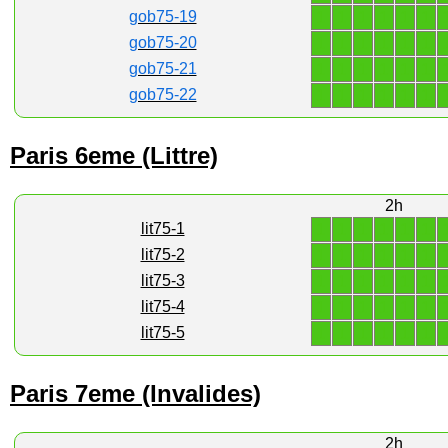
1
1
1
1
1
1
gob75-19
1
1
1
1
1
1
gob75-20
1
1
1
1
1
1
gob75-21
1
1
1
1
1
1
gob75-22
Paris 6eme (Littre)
2h
1
1
1
1
1
1
lit75-1
1
1
1
1
1
1
lit75-2
1
1
1
1
1
1
lit75-3
1
1
1
1
1
1
lit75-4
1
1
1
1
1
1
lit75-5
Paris 7eme (Invalides)
2h