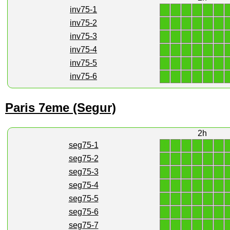
1
1
1
1
1
1
inv75-1
1
1
1
1
1
1
inv75-2
1
1
1
1
1
1
inv75-3
1
1
1
1
1
1
inv75-4
1
1
1
1
1
1
inv75-5
1
1
1
1
1
1
inv75-6
Paris 7eme (Segur)
2h
1
1
1
1
1
1
seg75-1
1
1
1
1
1
1
seg75-2
1
1
1
1
1
1
seg75-3
1
1
1
1
1
1
seg75-4
1
1
1
1
1
1
seg75-5
1
1
1
1
1
1
seg75-6
1
1
1
1
1
1
seg75-7