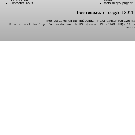
Contactez-nous
stats-degroupage.fr
free-reseau.fr
- copyleft 2011
free-reseau est un site indépendant n'ayant aucun lien avec I
Ce site internet a fait l'objet d'une déclaration à la CNIL (Dossier CNIL n°1499600) le 15 a
person