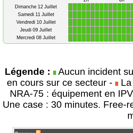
1
1
1
1
1
1
1
1
1
1
1
1
1
1
Dimanche 12 Juillet
1
1
1
1
1
1
1
1
1
1
1
1
1
1
Samedi 11 Juillet
1
1
1
1
1
1
1
1
1
1
1
1
1
1
Vendredi 10 Juillet
1
1
1
1
1
1
1
1
1
1
1
1
1
1
Jeudi 09 Juillet
1
1
1
1
1
1
1
1
1
1
1
1
1
1
Mercredi 08 Juillet
Légende :
Aucun incident su
en cours sur ce secteur -
La 
NRA-75 : équipement en IPV
Une case : 30 minutes. Free-r
m