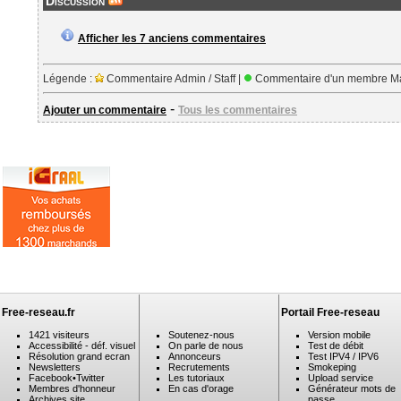
Discussion
Afficher les 7 anciens commentaires
Légende :
Commentaire Admin / Staff |
Commentaire d'un membre Ma
-
Ajouter un commentaire
Tous les commentaires
Free-reseau.fr
Portail Free-reseau
1421 visiteurs
Soutenez-nous
Version mobile
Accessibilité - déf. visuel
On parle de nous
Test de débit
Résolution grand ecran
Annonceurs
Test IPV4 / IPV6
Newsletters
Recrutements
Smokeping
Facebook
•
Twitter
Les tutoriaux
Upload service
Membres d'honneur
En cas d'orage
Générateur mots de
Archives site
passe