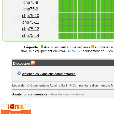
1
1
1
1
1
1
1
1
1
1
1
1
1
1
chp75-8
1
1
1
1
1
1
1
1
1
1
1
1
1
1
chp75-9
1
1
1
1
1
1
1
1
1
1
1
1
1
1
chp75-10
1
1
1
1
1
1
1
1
1
1
1
1
1
1
chp75-11
1
1
1
1
1
1
1
1
1
1
1
1
1
1
chp75-12
1
1
1
1
1
1
1
1
1
1
1
1
1
1
chp75-14
Légende :
Aucun incident sur ce secteur -
Au moins un i
NRA-75 : équipement en IPV4 -
NRA-75
: équipement en IPV6 -
Discussion
Afficher les 2 anciens commentaires
Légende :
Commentaire Admin / Staff |
Commentaire d'un membre Ma
-
Ajouter un commentaire
Tous les commentaires