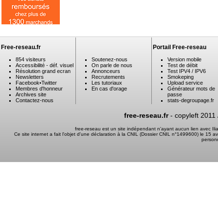
Free-reseau.fr
Portail Free-reseau
854 visiteurs
Soutenez-nous
Version mobile
Accessibilité - déf. visuel
On parle de nous
Test de débit
Résolution grand ecran
Annonceurs
Test IPV4 / IPV6
Newsletters
Recrutements
Smokeping
Facebook
•
Twitter
Les tutoriaux
Upload service
Membres d'honneur
En cas d'orage
Générateur mots de
Archives site
passe
Contactez-nous
stats-degroupage.fr
free-reseau.fr
- copyleft 2011
free-reseau est un site indépendant n'ayant aucun lien avec I
Ce site internet a fait l'objet d'une déclaration à la CNIL (Dossier CNIL n°1499600) le 15 a
person