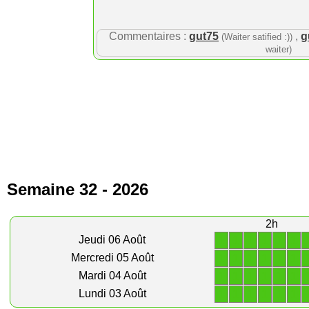
Commentaires :
gut75
,
g
(Waiter satified :))
waiter)
Semaine 32 - 2026
2h
1
1
1
1
1
1
Jeudi 06 Août
1
1
1
1
1
1
Mercredi 05 Août
1
1
1
1
1
1
Mardi 04 Août
1
1
1
1
1
1
Lundi 03 Août