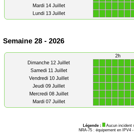
1
1
1
1
1
1
Mardi 14 Juillet
1
1
1
1
1
1
Lundi 13 Juillet
Semaine 28 - 2026
2h
1
1
1
1
1
1
Dimanche 12 Juillet
1
1
1
1
1
1
Samedi 11 Juillet
1
1
1
1
1
1
Vendredi 10 Juillet
1
1
1
1
1
1
Jeudi 09 Juillet
1
1
1
1
1
1
Mercredi 08 Juillet
1
1
1
1
1
1
Mardi 07 Juillet
Légende :
Aucun incident 
NRA-75 : équipement en IPV4 