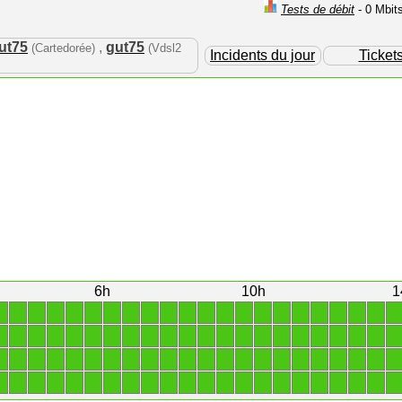
Tests de débit
- 0 Mbit
ut75
,
gut75
(Cartedorée)
(Vdsl2
Incidents du jour
Ticket
6h
10h
1
1
1
1
1
1
1
1
1
1
1
1
1
1
1
1
1
1
1
1
1
1
1
1
1
1
1
1
1
1
1
1
1
1
1
1
1
1
1
1
1
1
1
1
1
1
1
1
1
1
1
1
1
1
1
1
1
1
1
1
1
1
1
1
1
1
1
1
1
1
1
1
1
1
1
1
1
1
1
1
1
1
1
1
1
1
1
1
1