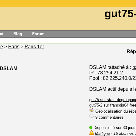
gut75
at
Blog
Forum
ce
>
Paris
>
Paris 1er
Répa
DSLAM rattaché à :
b
e DSLAM
IP : 78.254.21.2
Pool : 82.225.240.0/2
DSLAM actif depuis l
gut75 sur stats-degroupage
gut75-2 sur francois04.free
Géolocalisation du répa
9 commentaires
Disponibilité sur 30 jou
Ma ligne
- 15 abonnés :