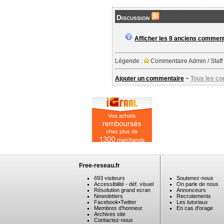
Discussion
Afficher les 9 anciens commen
Légende :
Commentaire Admin / Staff
-
Ajouter un commentaire
Tous les c
Free-reseau.fr
693 visiteurs
Soutenez-nous
Accessibilité - déf. visuel
On parle de nous
Résolution grand ecran
Annonceurs
Newsletters
Recrutements
Facebook
•
Twitter
Les tutoriaux
Membres d'honneur
En cas d'orage
Archives site
Contactez-nous