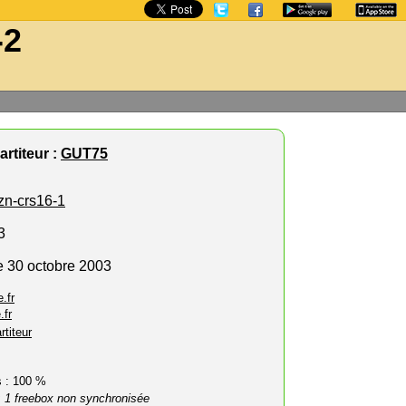
-2
rtiteur :
GUT75
zn-crs16-1
3
e 30 octobre 2003
.fr
.fr
rtiteur
rs : 100 %
 1 freebox non synchronisée