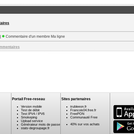
taires
 |
Commentaire d'un membre Ma ligne
ommentaires
Portail Free-reseau
Sites partenaires
Version mobile
trubleeon.fr
Test de débit
Francois04.free.fr
Test IPV4 / IPV6
FreePON
Smokeping
Communauté Free
Upload service
40% sur vos achats
Générateur mots de passe
stats-degroupage.fr