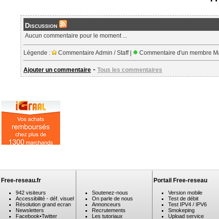
Discussion
Aucun commentaire pour le moment ...
Légende :
Commentaire Admin / Staff |
Commentaire d'un membre Ma
-
Ajouter un commentaire
Tous les commentaires
Free-reseau.fr
Portail Free-reseau
942 visiteurs
Soutenez-nous
Version mobile
Accessibilité - déf. visuel
On parle de nous
Test de débit
Résolution grand ecran
Annonceurs
Test IPV4 / IPV6
Newsletters
Recrutements
Smokeping
Facebook
•
Twitter
Les tutoriaux
Upload service