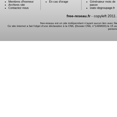
Membres d'honneur
En cas d'orage
Générateur mots de
Archives site
passe
Contactez-nous
stats-degroupage.fr
free-reseau.fr
- copyleft 2011
free-reseau est un site indépendant n'ayant aucun lien avec I
Ce site internet a fait l'objet d'une déclaration à la CNIL (Dossier CNIL n°1499600) le 15 a
person