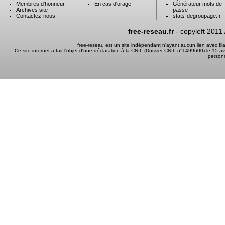
Membres d'honneur
En cas d'orage
Générateur mots de
Archives site
passe
Contactez-nous
stats-degroupage.fr
free-reseau.fr
- copyleft 2011
free-reseau est un site indépendant n'ayant aucun lien avec I
Ce site internet a fait l'objet d'une déclaration à la CNIL (Dossier CNIL n°1499600) le 15 a
person