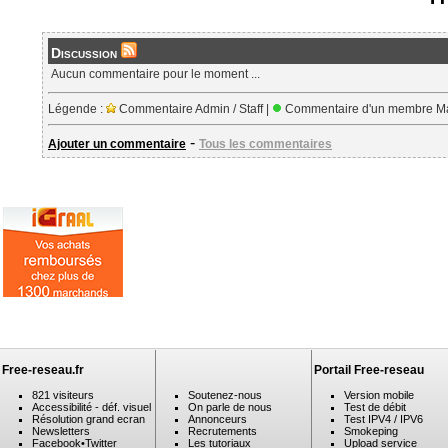
Discussion
Aucun commentaire pour le moment ...
Légende :
Commentaire Admin / Staff |
Commentaire d'un membre Ma
-
Ajouter un commentaire
Tous les commentaires
Free-reseau.fr
Portail Free-reseau
821 visiteurs
Soutenez-nous
Version mobile
Accessibilité - déf. visuel
On parle de nous
Test de débit
Résolution grand ecran
Annonceurs
Test IPV4 / IPV6
Newsletters
Recrutements
Smokeping
Facebook
•
Twitter
Les tutoriaux
Upload service