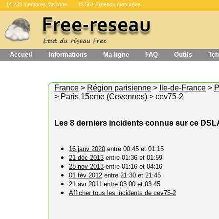
14 233 membres Ma ligne
15 561 Freebox mesurées
Accueil
Informations
Ma ligne
FAQ
Outils
Tch
France
>
Région parisienne
>
Ile-de-France
>
P
>
Paris 15eme (Cevennes)
> cev75-2
Les 8 derniers incidents connus sur ce DS
16 janv 2020
entre 00:45 et 01:15
21 déc 2013
entre 01:36 et 01:59
28 nov 2013
entre 01:16 et 04:16
01 fév 2012
entre 21:30 et 21:45
21 avr 2011
entre 03:00 et 03:45
Afficher tous les incidents de cev75-2