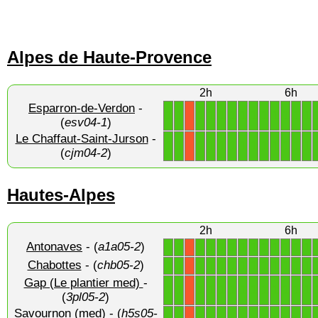
Alpes de Haute-Provence
2h
6h
Esparron-de-Verdon
-
1
1
1
1
1
1
1
1
1
1
1
1
1
X
(
esv04-1
)
Le Chaffaut-Saint-Jurson
-
1
1
1
1
1
1
1
1
1
1
1
1
1
X
(
cjm04-2
)
Hautes-Alpes
2h
6h
Antonaves
- (
a1a05-2
)
1
1
1
1
1
1
1
1
1
1
1
1
1
X
Chabottes
- (
chb05-2
)
1
1
1
1
1
1
1
1
1
1
1
1
1
X
Gap (Le plantier med)
-
1
1
1
1
1
1
1
1
1
1
1
1
1
X
(
3pl05-2
)
Savournon (med)
- (
h5s05-