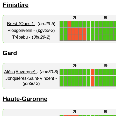
Finistère
2h
6h
Brest (Ouest)
- (
bro29-5
)
1
1
1
1
1
1
1
1
1
1
1
1
1
X
Plougonvelin
- (
pgv29-2
)
1
1
1
1
1
1
1
1
1
X
X
X
X
X
Trébabu
- (
3bu29-2
)
1
1
1
1
1
1
1
1
1
X
X
X
X
X
Gard
2h
6h
Alès (Auvergne)
- (
auv30-8
)
1
1
1
1
1
1
1
1
1
1
1
1
1
X
Jonquières-Saint-Vincent
-
1
1
1
1
1
1
1
1
1
1
1
1
1
X
(
jon30-3
)
Haute-Garonne
2h
6h