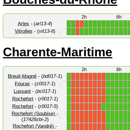
2h
6h
Arles
- (
arl13-4
)
1
1
1
1
1
1
1
1
1
1
1
1
X
X
Vitrolles
- (
vit13-6
)
1
1
1
1
1
1
1
1
1
1
1
1
1
X
Charente-Maritime
2h
6h
Breuil-Magné
- (
bd017-1
)
1
1
1
1
1
1
X
X
X
X
X
X
X
X
Fouras
- (
z0017-1
)
1
1
1
1
1
1
X
X
X
X
X
X
X
X
Lussant
- (
bc017-1
)
1
1
1
1
1
1
X
X
X
X
X
X
X
X
Rochefort
- (
r0017-1
)
1
1
1
1
1
1
X
X
X
X
X
X
X
X
Rochefort
- (
r0017-5
)
1
1
1
1
1
1
1
X
X
X
X
X
X
X
Rochefort (Soubise)
-
1
1
1
1
1
1
X
X
X
X
X
X
X
X
(
17429zbi-2
)
Rochefort (Vandré)
-
1
1
1
1
1
1
X
X
X
X
X
X
X
X