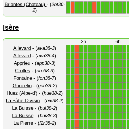
Briantes (Chateau)
- (
2bt36-
1
1
1
1
1
1
1
1
1
1
1
1
X
X
2
)
Isère
2h
6h
Allevard
- (
ava38-3
)
1
1
1
1
1
1
1
1
1
1
1
1
1
X
Allevard
- (
ava38-4
)
1
1
1
1
1
1
1
1
1
1
1
1
1
X
Apprieu
- (
app38-3
)
1
1
1
1
1
1
1
1
1
1
1
1
1
X
Crolles
- (
cro38-3
)
1
1
1
1
1
1
1
1
1
1
1
1
1
X
Fontaine
- (
fon38-7
)
1
1
1
1
1
1
1
1
1
1
1
1
1
X
Goncelin
- (
gon38-2
)
1
1
1
1
1
1
1
1
1
1
1
1
1
X
Huez (Alpe-d')
- (
hue38-2
)
1
1
1
1
1
1
1
1
1
1
1
1
1
X
La Bâtie-Divisin
- (
biv38-2
)
1
1
1
1
1
1
1
1
1
1
1
1
1
X
La Buisse
- (
bui38-2
)
1
1
1
1
1
1
1
1
1
1
1
1
1
X
La Buisse
- (
bui38-3
)
1
1
1
1
1
1
1
1
1
1
1
1
1
X
La Pierre
- (
l2r38-2
)
1
1
1
1
1
1
1
1
1
1
1
1
1
X