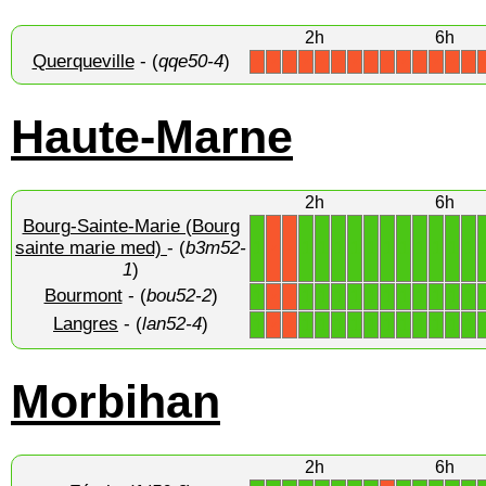
2h
6h
Querqueville
- (
qqe50-4
)
X
X
X
X
X
X
X
X
X
X
X
X
X
X
Haute-Marne
2h
6h
Bourg-Sainte-Marie (Bourg
1
1
1
1
1
1
1
1
1
1
1
1
sainte marie med)
- (
b3m52-
X
X
1
)
Bourmont
- (
bou52-2
)
1
1
1
1
1
1
1
1
1
1
1
1
X
X
Langres
- (
lan52-4
)
1
1
1
1
1
1
1
1
1
1
1
1
X
X
Morbihan
2h
6h