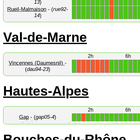
13
)
Rueil-Malmaison
- (
rue92-
1
1
1
1
1
1
1
1
1
1
1
1
1
X
14
)
Val-de-Marne
2h
6h
Vincennes (Daumesnil)
-
1
1
1
1
1
1
1
X
X
X
X
X
X
X
(
dau94-23
)
Hautes-Alpes
2h
6h
Gap
- (
gap05-4
)
1
1
1
1
1
1
1
1
1
1
1
1
1
X
Bouches-du-Rhône