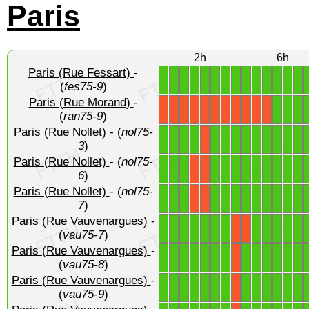
Paris
2h
6h
Paris (Rue Fessart)
-
1
1
1
1
1
1
1
1
1
1
1
1
1
1
(
fes75-9
)
Paris (Rue Morand)
-
1
1
1
X
X
X
X
X
X
X
X
X
X
X
(
ran75-9
)
Paris (Rue Nollet)
- (
nol75-
1
1
1
1
1
1
1
1
1
1
1
1
1
X
3
)
Paris (Rue Nollet)
- (
nol75-
1
1
1
1
1
1
1
1
1
1
1
1
X
X
6
)
Paris (Rue Nollet)
- (
nol75-
1
1
1
1
1
1
1
1
1
1
1
1
X
X
7
)
Paris (Rue Vauvenargues)
-
1
1
1
1
1
1
1
1
1
1
1
1
X
X
(
vau75-7
)
Paris (Rue Vauvenargues)
-
1
1
1
1
1
1
1
1
1
1
1
1
1
X
(
vau75-8
)
Paris (Rue Vauvenargues)
-
1
1
1
1
1
1
1
1
1
1
1
1
1
X
(
vau75-9
)