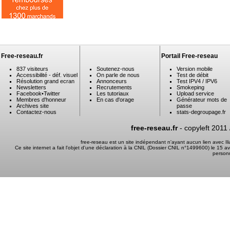
Free-reseau.fr
Portail Free-reseau
837 visiteurs
Soutenez-nous
Version mobile
Accessibilité - déf. visuel
On parle de nous
Test de débit
Résolution grand ecran
Annonceurs
Test IPV4 / IPV6
Newsletters
Recrutements
Smokeping
Facebook
•
Twitter
Les tutoriaux
Upload service
Membres d'honneur
En cas d'orage
Générateur mots de
Archives site
passe
Contactez-nous
stats-degroupage.fr
free-reseau.fr
- copyleft 2011
free-reseau est un site indépendant n'ayant aucun lien avec I
Ce site internet a fait l'objet d'une déclaration à la CNIL (Dossier CNIL n°1499600) le 15 a
person