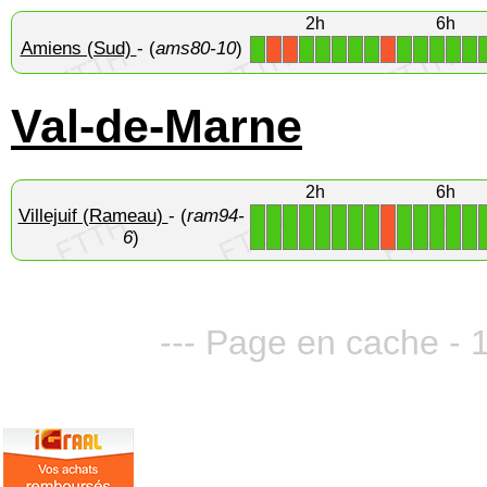
2h
6h
Amiens (Sud)
- (
ams80-10
)
1
1
1
1
1
1
1
1
1
1
1
X
X
X
Val-de-Marne
2h
6h
Villejuif (Rameau)
- (
ram94-
1
1
1
1
1
1
1
1
1
1
1
1
1
X
6
)
--- Page en cache - 