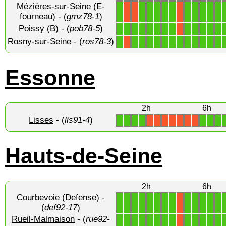
Mézières-sur-Seine (E-
1
1
1
1
1
1
1
1
1
1
1
X
X
X
fourneau)
- (
gmz78-1
)
Poissy (B)
- (
pob78-5
)
1
1
1
1
1
1
1
1
1
1
1
1
1
X
Rosny-sur-Seine
- (
ros78-3
)
1
1
1
1
1
1
1
1
1
1
1
1
1
X
Essonne
2h
6h
Lisses
- (
lis91-4
)
1
1
1
1
1
1
1
X
X
X
X
X
X
X
Hauts-de-Seine
2h
6h
Courbevoie (Defense)
-
1
1
1
1
1
1
1
1
1
1
1
1
1
X
(
def92-17
)
Rueil-Malmaison
- (
rue92-
1
1
1
1
1
1
1
1
1
1
1
1
1
X