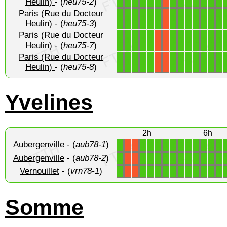
Heulin)
- (
heu75-2
)
Paris (Rue du Docteur
1
1
1
1
1
1
1
1
1
1
1
1
1
X
Heulin)
- (
heu75-3
)
Paris (Rue du Docteur
1
1
1
1
1
1
1
1
1
1
1
1
X
X
Heulin)
- (
heu75-7
)
Paris (Rue du Docteur
1
1
1
1
1
1
1
1
1
1
1
1
X
X
Heulin)
- (
heu75-8
)
Yvelines
2h
6h
Aubergenville
- (
aub78-1
)
1
1
1
1
1
1
1
1
1
1
1
1
X
X
Aubergenville
- (
aub78-2
)
1
1
1
1
1
1
1
1
1
1
1
1
X
X
Vernouillet
- (
vrn78-1
)
1
1
1
1
1
1
1
1
1
1
1
1
X
X
Somme