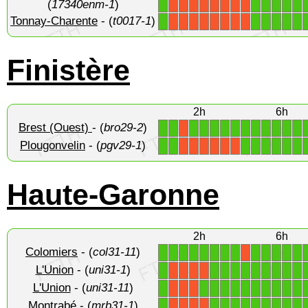
(
17340enm-1
)
Tonnay-Charente
- (
t0017-1
)
1
1
1
1
1
1
X
X
X
X
X
X
X
X
Finistère
2h
6h
Brest (Ouest)
- (
bro29-2
)
1
1
1
1
1
1
1
1
1
1
1
1
1
X
Plougonvelin
- (
pgv29-1
)
1
1
1
1
1
1
1
1
X
X
X
X
X
X
Haute-Garonne
2h
6h
Colomiers
- (
col31-11
)
1
1
1
1
1
1
1
1
1
1
1
1
1
X
L'Union
- (
uni31-1
)
1
1
1
1
1
1
1
1
1
1
X
X
X
X
L'Union
- (
uni31-11
)
1
1
1
1
1
1
1
1
1
1
1
X
X
X
Montrabé
- (
mrb31-1
)
1
1
1
1
1
1
1
1
1
1
X
X
X
X