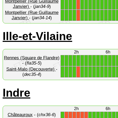
Montpellier (Rue Guillaume
1
1
1
1
1
1
1
1
1
1
1
1
1
X
Janvier)
- (
jan34-9
)
Montpellier (Rue Guillaume
1
1
1
1
1
1
1
1
1
1
1
1
1
X
Janvier)
- (
jan34-14
)
Ille-et-Vilaine
2h
6h
Rennes (Square de Flandre)
1
1
1
1
1
1
1
1
1
1
1
1
1
1
- (
fla35-5
)
Saint-Malo (Decouverte)
-
1
1
1
1
1
1
1
1
1
1
1
1
1
X
(
dec35-4
)
Indre
2h
6h
Châteauroux
- (
chx36-6
)
1
1
1
1
1
1
1
1
X
X
X
X
X
X