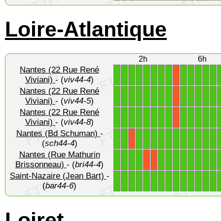
Loire-Atlantique
2h
6h
Nantes (22 Rue René
1
1
1
1
1
1
1
1
1
1
1
1
1
X
Viviani)
- (
viv44-4
)
Nantes (22 Rue René
1
1
1
1
1
1
1
1
1
1
1
1
1
X
Viviani)
- (
viv44-5
)
Nantes (22 Rue René
1
1
1
1
1
1
1
1
1
1
1
1
1
X
Viviani)
- (
viv44-8
)
Nantes (Bd Schuman)
-
1
1
1
1
1
1
1
1
1
1
1
1
1
X
(
sch44-4
)
Nantes (Rue Mathurin
1
1
1
1
1
1
1
1
1
1
1
1
X
X
Brissonneau)
- (
bri44-4
)
Saint-Nazaire (Jean Bart)
-
1
1
1
1
1
1
1
1
1
1
1
1
1
1
(
bar44-6
)
Loiret