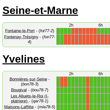
Seine-et-Marne
2h
6h
Fontaine-le-Port
- (
fot77-2
)
1
1
1
1
1
1
1
X
X
X
X
X
X
X
Fontenay-Trésigny
- (
fon77-
1
1
X
X
X
X
X
X
X
X
X
X
X
X
4
)
Yvelines
2h
6h
Bonnières-sur-Seine
-
1
1
1
1
1
1
1
1
1
1
1
X
X
X
(
bon78-3
)
Bougival
- (
bou78-7
)
1
1
1
1
1
1
1
1
1
1
1
1
1
X
Les Alluets-le-Roi (I-
1
1
1
1
1
1
1
1
1
1
1
1
1
X
platriere)
- (
qar78-1
)
Maisons-Laffitte
- (
mla78-5
)
1
1
1
1
1
1
1
1
1
1
1
1
1
X