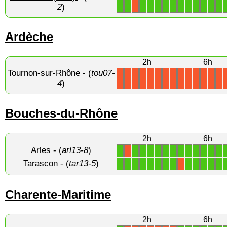
1
1
1
1
1
1
1
1
1
1
1
1
1
X
2
)
Ardèche
2h
6h
Tournon-sur-Rhône
- (
tou07-
X
X
X
X
X
X
X
X
X
X
X
X
X
X
4
)
Bouches-du-Rhône
2h
6h
Arles
- (
arl13-8
)
1
1
1
1
1
1
1
1
1
1
1
1
1
X
Tarascon
- (
tar13-5
)
1
1
1
1
1
1
1
1
1
1
1
1
1
X
Charente-Maritime
2h
6h