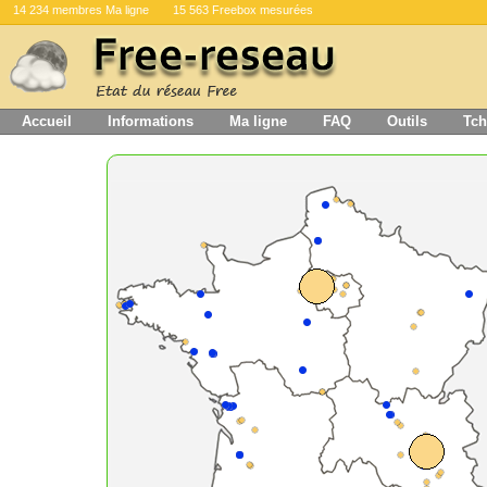
14 234 membres Ma ligne
15 563 Freebox mesurées
Accueil
Informations
Ma ligne
FAQ
Outils
Tch