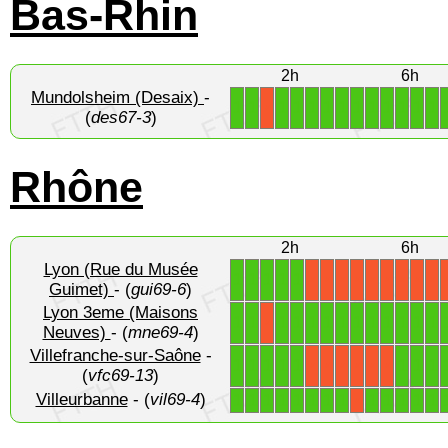
Bas-Rhin
2h
6h
Mundolsheim (Desaix)
-
1
1
1
1
1
1
1
1
1
1
1
1
1
X
(
des67-3
)
Rhône
2h
6h
Lyon (Rue du Musée
1
1
1
1
1
X
X
X
X
X
X
X
X
X
Guimet)
- (
gui69-6
)
Lyon 3eme (Maisons
1
1
1
1
1
1
1
1
1
1
1
1
1
X
Neuves)
- (
mne69-4
)
Villefranche-sur-Saône
-
1
1
1
1
1
1
1
1
X
X
X
X
X
X
(
vfc69-13
)
Villeurbanne
- (
vil69-4
)
1
1
1
1
1
1
1
1
1
1
1
1
1
X