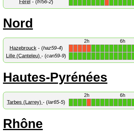
Férel
- (
frl56-2
)
1
1
1
1
1
1
1
1
1
1
1
1
1
X
Nord
2h
6h
Hazebrouck
- (
haz59-4
)
1
1
1
1
1
1
1
1
1
X
X
X
X
X
Lille (Canteleu)
- (
can59-9
)
1
1
1
1
1
1
1
1
1
1
1
1
1
1
Hautes-Pyrénées
2h
6h
Tarbes (Larrey)
- (
lar65-5
)
1
1
1
1
1
1
1
1
1
1
1
1
1
X
Rhône