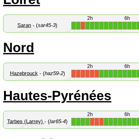
2h
6h
Saran
- (
sar45-3
)
1
1
1
1
1
1
1
1
1
1
1
1
1
X
Nord
2h
6h
Hazebrouck
- (
haz59-2
)
1
1
1
1
1
1
1
1
X
X
X
X
X
X
Hautes-Pyrénées
2h
6h
Tarbes (Larrey)
- (
lar65-4
)
1
1
1
1
1
1
1
1
1
1
1
X
X
X