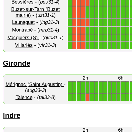
Bessières
- (
bes31-4
)
1
1
1
1
1
1
1
1
1
1
X
X
X
X
Buzet-sur-Tarn (Buzet
1
1
1
1
1
1
1
1
1
1
1
X
X
X
mairie)
- (
uzt31-1
)
Launaguet
- (
lng31-3
)
1
1
1
1
1
1
1
1
1
1
X
X
X
X
Montrabé
- (
mrb31-4
)
1
1
1
1
1
1
1
1
1
1
1
X
X
X
Vacquiers (S)
- (
qvc31-1
)
1
1
1
1
1
1
1
1
1
1
1
X
X
X
Villariès
- (
vlr31-3
)
1
1
1
1
1
1
1
1
1
1
1
X
X
X
Gironde
2h
6h
Mérignac (Saint Augustin)
-
1
1
1
1
1
1
1
1
1
1
1
1
1
1
(
aug33-3
)
Talence
- (
tal33-8
)
1
1
1
1
1
1
1
1
1
1
1
1
1
X
Indre
2h
6h