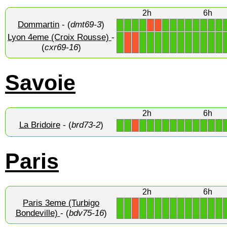
2h
6h
Dommartin
- (
dmt69-3
)
1
1
1
1
1
1
1
1
1
1
1
1
X
X
Lyon 4eme (Croix Rousse)
-
1
1
1
1
1
1
1
1
1
1
1
1
X
X
(
cxr69-16
)
Savoie
2h
6h
La Bridoire
- (
brd73-2
)
1
1
1
1
1
1
1
1
1
1
1
1
1
X
Paris
2h
6h
Paris 3eme (Turbigo
1
1
1
1
1
1
1
1
1
1
1
1
1
X
Bondeville)
- (
bdv75-16
)