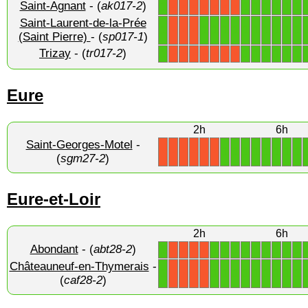
Saint-Agnant
- (
ak017-2
)
1
1
1
1
1
1
1
X
X
X
X
X
X
X
Saint-Laurent-de-la-Prée
1
1
1
1
1
1
1
1
1
1
1
X
X
X
(Saint Pierre)
- (
sp017-1
)
Trizay
- (
tr017-2
)
1
1
1
1
1
1
1
X
X
X
X
X
X
X
Eure
2h
6h
Saint-Georges-Motel
-
1
1
1
1
1
1
1
1
X
X
X
X
X
X
(
sgm27-2
)
Eure-et-Loir
2h
6h
Abondant
- (
abt28-2
)
1
1
1
1
1
1
1
1
1
1
X
X
X
X
Châteauneuf-en-Thymerais
-
1
1
1
1
1
1
1
1
1
1
X
X
X
X
(
caf28-2
)