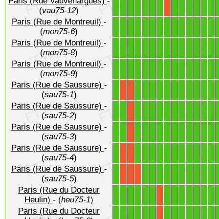
Paris (Rue Vauvenargues)
-
1
1
1
1
1
1
1
1
1
1
1
1
1
X
(
vau75-12
)
Paris (Rue de Montreuil)
-
1
1
1
1
1
1
1
1
1
1
1
1
1
1
(
mon75-6
)
Paris (Rue de Montreuil)
-
1
1
1
1
1
1
1
1
1
1
1
1
1
1
(
mon75-8
)
Paris (Rue de Montreuil)
-
1
1
1
1
1
1
1
1
1
1
1
1
1
1
(
mon75-9
)
Paris (Rue de Saussure)
-
1
1
1
1
1
1
1
1
1
1
1
1
X
X
(
sau75-1
)
Paris (Rue de Saussure)
-
1
1
1
1
1
1
1
1
1
1
1
1
1
X
(
sau75-2
)
Paris (Rue de Saussure)
-
1
1
1
1
1
1
1
1
1
1
1
1
1
X
(
sau75-3
)
Paris (Rue de Saussure)
-
1
1
1
1
1
1
1
1
1
1
1
1
X
X
(
sau75-4
)
Paris (Rue de Saussure)
-
1
1
1
1
1
1
1
1
1
1
1
X
X
X
(
sau75-5
)
Paris (Rue du Docteur
1
1
1
1
1
1
1
1
1
1
1
1
1
X
Heulin)
- (
heu75-1
)
Paris (Rue du Docteur
1
1
1
1
1
1
1
1
1
1
1
1
1
X