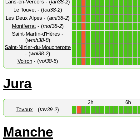
Lans-en-Vercors
- (
lan38-2
)
1
1
1
1
1
1
1
1
1
1
1
1
1
X
Le Touvet
- (
tou38-2
)
1
1
1
1
1
1
1
1
1
1
1
1
1
X
Les Deux Alpes
- (
aml38-2
)
1
1
1
1
1
1
1
1
1
1
1
1
1
X
Montferrat
- (
mof38-2
)
1
1
1
1
1
1
1
1
1
1
1
1
1
X
Saint-Martin-d'Hères
-
1
1
1
1
1
1
1
1
1
1
1
1
1
X
(
wmh38-8
)
Saint-Nizier-du-Moucherotte
1
1
1
1
1
1
1
1
1
1
1
1
1
X
- (
wni38-2
)
Voiron
- (
voi38-5
)
1
1
1
1
1
1
1
1
1
1
1
1
1
X
Jura
2h
6h
Tavaux
- (
tav39-2
)
1
1
1
1
1
1
1
1
1
1
1
1
1
X
Manche