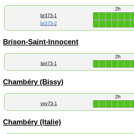
2h
1
1
1
1
1
1
br373-1
1
1
1
1
1
1
br373-2
Brison-Saint-Innocent
2h
1
1
1
1
1
1
bin73-1
Chambéry (Bissy)
2h
1
1
1
1
1
1
ysy73-1
Chambéry (Italie)