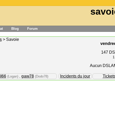
savoi
at
Blog
Forum
s
> Savoie
vendred
147 DS
1
Aucun DSLAM 
l66
,
gaw78
Incidents du jour
Ticket
(Logan)
(Dodo78)