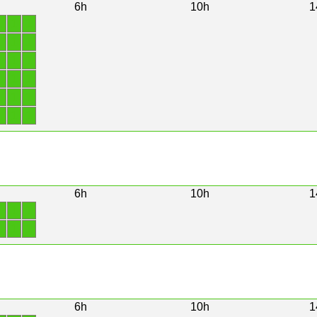
6h
10h
1
1
1
1
1
1
1
1
1
1
1
1
1
1
1
1
1
1
1
6h
10h
1
1
1
1
1
1
1
6h
10h
1