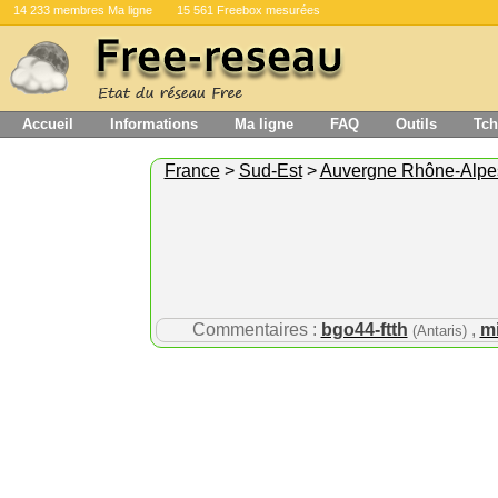
14 233 membres Ma ligne
15 561 Freebox mesurées
Accueil
Informations
Ma ligne
FAQ
Outils
Tch
France
>
Sud-Est
>
Auvergne Rhône-Alpe
Commentaires :
bgo44-ftth
,
mi
(Antaris)