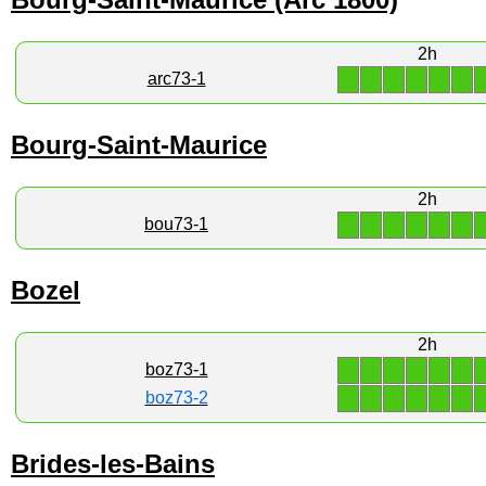
2h
1
1
1
1
1
1
arc73-1
Bourg-Saint-Maurice
2h
1
1
1
1
1
1
bou73-1
Bozel
2h
1
1
1
1
1
1
boz73-1
1
1
1
1
1
1
boz73-2
Brides-les-Bains