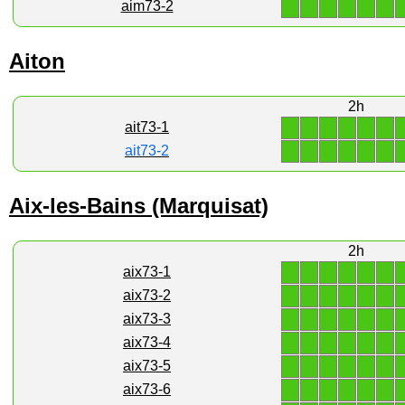
1
1
1
1
1
1
aim73-2
Aiton
2h
1
1
1
1
1
1
ait73-1
1
1
1
1
1
1
ait73-2
Aix-les-Bains (Marquisat)
2h
1
1
1
1
1
1
aix73-1
1
1
1
1
1
1
aix73-2
1
1
1
1
1
1
aix73-3
1
1
1
1
1
1
aix73-4
1
1
1
1
1
1
aix73-5
1
1
1
1
1
1
aix73-6