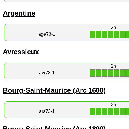
Argentine
2h
1
1
1
1
1
1
age73-1
Avressieux
2h
1
1
1
1
1
1
avr73-1
Bourg-Saint-Maurice (Arc 1600)
2h
1
1
1
1
1
1
ars73-1
Bourg-Saint-Maurice (Arc 1800)