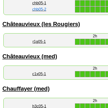
1
1
1
1
1
1
chb05-1
1
1
1
1
1
1
chb05-2
Châteauvieux (les Rougiers)
2h
1
1
1
1
1
1
r1g05-1
Châteauvieux (med)
2h
1
1
1
1
1
1
c1x05-1
Chauffayer (med)
2h
1
1
1
1
1
1
h3c05-1