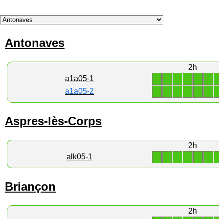
Antonaves
2h
1
1
1
1
1
1
a1a05-1
1
1
1
1
1
1
a1a05-2
Aspres-lès-Corps
2h
1
1
1
1
1
1
alk05-1
Briançon
2h