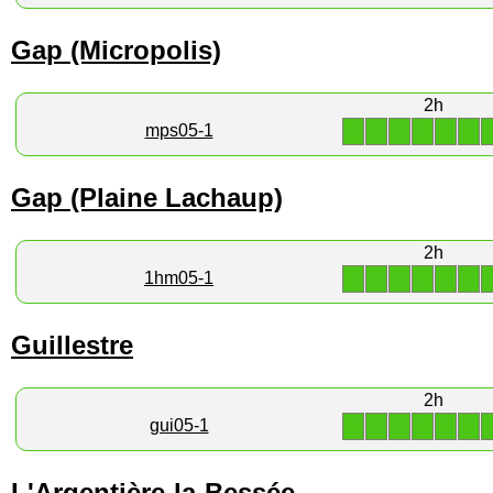
Gap (Micropolis)
2h
1
1
1
1
1
1
mps05-1
Gap (Plaine Lachaup)
2h
1
1
1
1
1
1
1hm05-1
Guillestre
2h
1
1
1
1
1
1
gui05-1
L'Argentière-la-Bessée