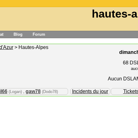
hautes-a
at
Blog
Forum
d'Azur
> Hautes-Alpes
dimanch
68 DSL
auc
Aucun DSLAM 
l66
,
gaw78
Incidents du jour
Ticket
(Logan)
(Dodo78)