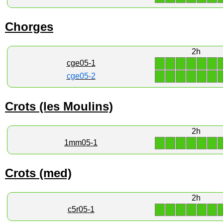
Chorges
2h
1
1
1
1
1
1
cge05-1
1
1
1
1
1
1
cge05-2
Crots (les Moulins)
2h
1
1
1
1
1
1
1mm05-1
Crots (med)
2h
1
1
1
1
1
1
c5r05-1