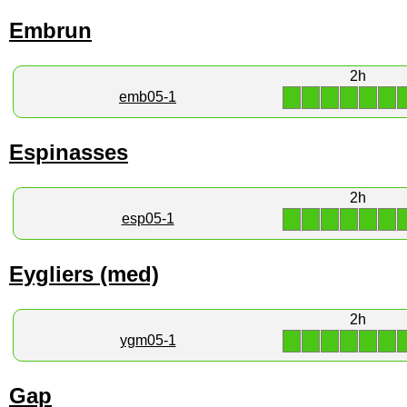
Embrun
2h
1
1
1
1
1
1
emb05-1
Espinasses
2h
1
1
1
1
1
1
esp05-1
Eygliers (med)
2h
1
1
1
1
1
1
ygm05-1
Gap