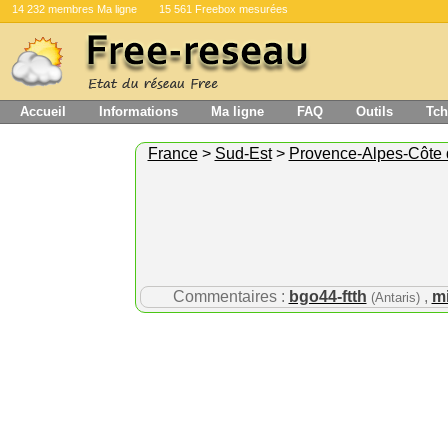
14 232 membres Ma ligne
15 561 Freebox mesurées
Accueil
Informations
Ma ligne
FAQ
Outils
Tch
France
>
Sud-Est
>
Provence-Alpes-Côte 
Commentaires :
bgo44-ftth
,
mi
(Antaris)