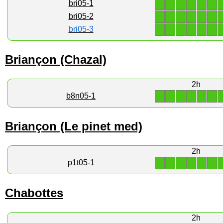
1
1
1
1
1
1
bri05-1
1
1
1
1
1
1
bri05-2
1
1
1
1
1
1
bri05-3
Briançon (Chazal)
2h
1
1
1
1
1
1
b8n05-1
Briançon (Le pinet med)
2h
1
1
1
1
1
1
p1t05-1
Chabottes
2h