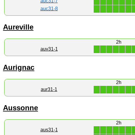
1
1
1
1
1
1
auc31-7
1
1
1
1
1
1
auc31-8
Aureville
2h
1
1
1
1
1
1
auv31-1
Aurignac
2h
1
1
1
1
1
1
aur31-1
Aussonne
2h
1
1
1
1
1
1
aus31-1