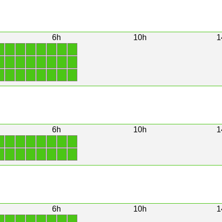
6h
10h
1
1
1
1
1
1
1
1
1
1
1
1
1
1
1
1
1
1
1
1
1
1
1
1
1
6h
10h
1
1
1
1
1
1
1
1
1
1
1
1
1
1
1
1
1
6h
10h
1
1
1
1
1
1
1
1
1