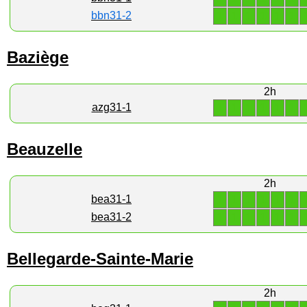
1
1
1
1
1
1
bbn31-2
Baziège
2h
1
1
1
1
1
1
azg31-1
Beauzelle
2h
1
1
1
1
1
1
bea31-1
1
1
1
1
1
1
bea31-2
Bellegarde-Sainte-Marie
2h