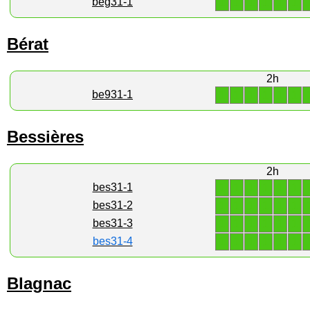
1
1
1
1
1
1
beg31-1
Bérat
2h
1
1
1
1
1
1
be931-1
Bessières
2h
1
1
1
1
1
1
bes31-1
1
1
1
1
1
1
bes31-2
1
1
1
1
1
1
bes31-3
1
1
1
1
1
1
bes31-4
Blagnac