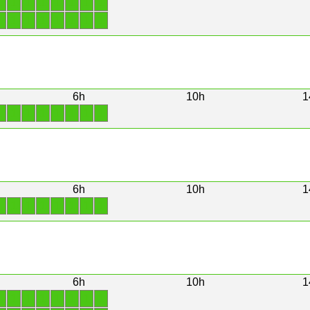
1
1
1
1
1
1
1
1
1
1
1
1
1
1
1
1
6h
10h
1
1
1
1
1
1
1
1
1
6h
10h
1
1
1
1
1
1
1
1
1
6h
10h
1
1
1
1
1
1
1
1
1