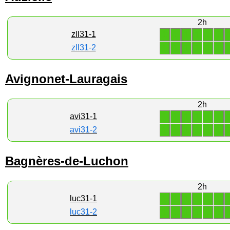
2h
1
1
1
1
1
1
zll31-1
1
1
1
1
1
1
zll31-2
Avignonet-Lauragais
2h
1
1
1
1
1
1
avi31-1
1
1
1
1
1
1
avi31-2
Bagnères-de-Luchon
2h
1
1
1
1
1
1
luc31-1
1
1
1
1
1
1
luc31-2