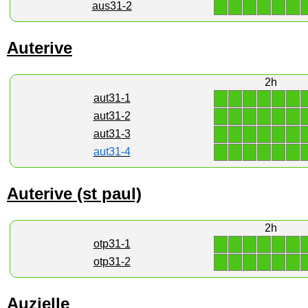
1
1
1
1
1
1
aus31-2
Auterive
2h
1
1
1
1
1
1
aut31-1
1
1
1
1
1
1
aut31-2
1
1
1
1
1
1
aut31-3
1
1
1
1
1
1
aut31-4
Auterive (st paul)
2h
1
1
1
1
1
1
otp31-1
1
1
1
1
1
1
otp31-2
Auzielle