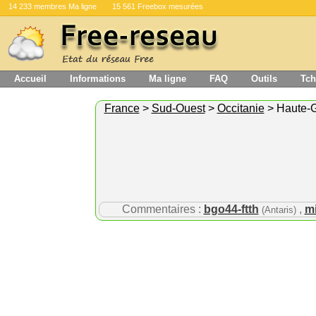
14 233 membres Ma ligne
15 561 Freebox mesurées
Accueil
Informations
Ma ligne
FAQ
Outils
Tch
France
>
Sud-Ouest
>
Occitanie
> Haute-
Commentaires :
bgo44-ftth
,
mi
(Antaris)