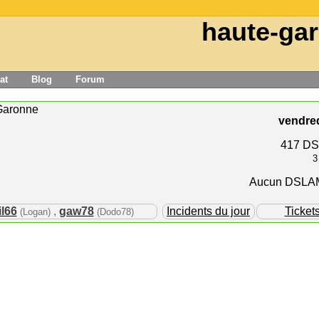
haute-ga
at
Blog
Forum
Garonne
vendred
417 DS
3
Aucun DSLAM 
l66
,
gaw78
Incidents du jour
Ticket
(Logan)
(Dodo78)