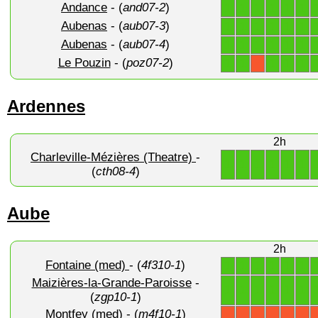
Andance
- (
and07-2
)
1
1
1
1
1
1
Aubenas
- (
aub07-3
)
1
1
1
1
1
1
Aubenas
- (
aub07-4
)
1
1
1
1
1
1
Le Pouzin
- (
poz07-2
)
1
1
1
1
1
X
Ardennes
2h
Charleville-Mézières (Theatre)
-
1
1
1
1
1
1
(
cth08-4
)
Aube
2h
Fontaine (med)
- (
4f310-1
)
1
1
1
1
1
1
Maizières-la-Grande-Paroisse
-
1
1
1
1
1
1
(
zgp10-1
)
Montfey (med)
- (
m4f10-1
)
X
X
X
X
X
X