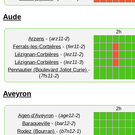
Aude
2h
Arzens
- (
arz11-2
)
1
1
1
1
1
1
Ferrals-les-Corbières
- (
fer11-2
)
1
1
1
1
1
X
Lézignan-Corbières
- (
lez11-2
)
1
1
1
1
1
X
Lézignan-Corbières
- (
lez11-3
)
1
1
1
1
1
X
Pennautier (Boulevard Joliot Curie)
-
1
1
1
1
1
1
(
7fs11-2
)
Aveyron
2h
Agen-d'Aveyron
- (
age12-2
)
1
1
1
1
1
1
Baraqueville
- (
bar12-2
)
1
1
1
1
1
1
Rodez (Bourran)
- (
b7n12-1
)
1
1
1
1
1
1