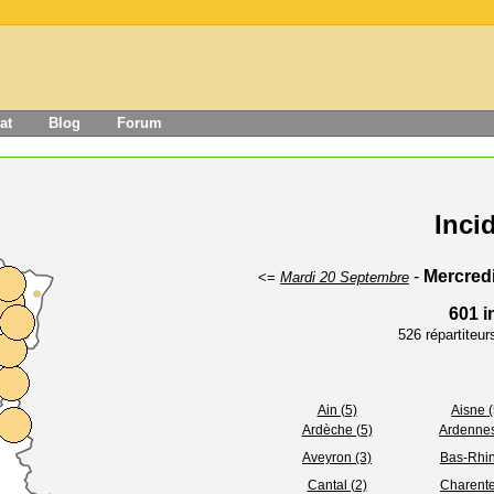
at
Blog
Forum
Inci
-
Mercred
<=
Mardi 20 Septembre
601 i
526 répartiteu
Ain (5)
Aisne (
Ardèche (5)
Ardennes
Aveyron (3)
Bas-Rhin
Cantal (2)
Charente