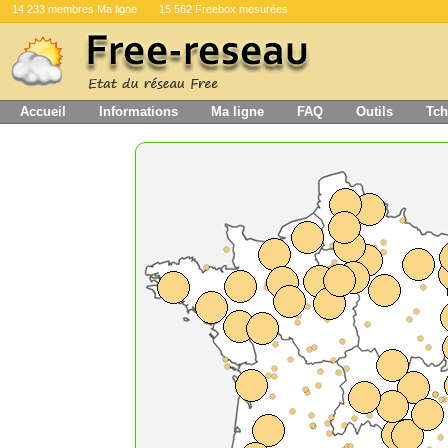
14 233 membres Ma ligne
15 562 Freebox mesurées
Accueil
Informations
Ma ligne
FAQ
Outils
Tch