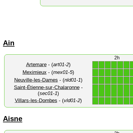
Ain
2h
Artemare
- (
art01-2
)
1
1
1
1
1
1
Meximieux
- (
mex01-5
)
1
1
1
1
1
1
Neuville-les-Dames
- (
nld01-1
)
1
1
1
1
1
1
Saint-Étienne-sur-Chalaronne
-
1
1
1
1
1
1
(
sec01-1
)
Villars-les-Dombes
- (
vld01-2
)
1
1
1
1
1
1
Aisne