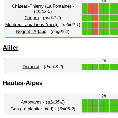
2h
Château-Thierry (La Fontaine)
-
1
1
1
1
X
X
(
chf02-5
)
Coupru
- (
par02-2
)
1
1
1
1
1
X
Montreuil-aux-Lions (med)
- (
m3i02-1
)
1
1
1
1
1
X
Nogent-l'Artaud
- (
nog02-2
)
1
1
1
1
1
X
Allier
2h
Domérat
- (
dmr03-2
)
1
1
1
1
1
1
Hautes-Alpes
2h
Antonaves
- (
a1a05-2
)
1
1
1
1
1
1
Gap (Le plantier med)
- (
3pl05-2
)
1
1
1
1
1
1