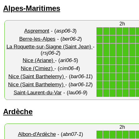
Alpes-Maritimes
2h
Aspremont
- (
asp06-3
)
1
1
1
1
1
1
Berre-les-Alpes
- (
ber06-2
)
1
1
1
1
1
1
La Roquette-sur-Siagne (Saint Jean)
-
1
1
1
1
1
1
(
rsj06-2
)
Nice (Ariane)
- (
ari06-5
)
1
1
1
1
1
1
Nice (Cimiez)
- (
cim06-4
)
1
1
1
1
1
1
Nice (Saint Barthelemy)
- (
bar06-11
)
1
1
1
1
1
1
Nice (Saint Barthelemy)
- (
bar06-12
)
1
1
1
1
1
1
Saint-Laurent-du-Var
- (
lau06-9
)
1
1
1
1
1
1
Ardèche
2h
Albon-d'Ardèche
- (
abn07-1
)
1
1
1
1
1
1