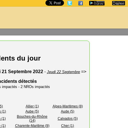
dents du jour
i 21 Septembre 2022
-
=>
Jeudi 22 Septembre
ncidents détectés
rs impactés - 2 NROs impactés
5)
Allier (1)
Alpes-Maritimes (8)
 (1)
Aube (5)
Aude (5)
Bouches-du-Rhône
 (1)
Calvados (5)
(14)
 (1)
Charente-Maritime (9)
Cher (1)