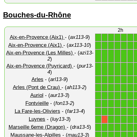
Bouches-du-Rhône
2h
Aix-en-Provence (Aix1)
- (
ax113-9
)
1
1
1
1
1
1
Aix-en-Provence (Aix1)
- (
ax113-10
)
1
1
1
1
1
1
Aix-en-Provence (Les Milles)
- (
azi13-
1
1
1
1
1
1
2
)
Aix-en-Provence (Puyricard)
- (
pur13-
1
1
1
1
1
1
4
)
Arles
- (
arl13-9
)
1
1
1
1
1
1
Arles (Pont de Crau)
- (
ah113-2
)
1
1
1
1
1
1
Auriol
- (
aur13-3
)
1
1
1
1
1
1
Fontvieille
- (
fon13-2
)
1
1
1
1
1
1
La Fare-les-Oliviers
- (
far13-4
)
1
1
1
1
1
1
Luynes
- (
luy13-3
)
1
1
1
1
1
X
Marseille 6eme (Dragon)
- (
dra13-5
)
1
1
1
1
1
1
Maussane-les-Alpilles
- (
mau13-3
)
1
1
1
1
1
1