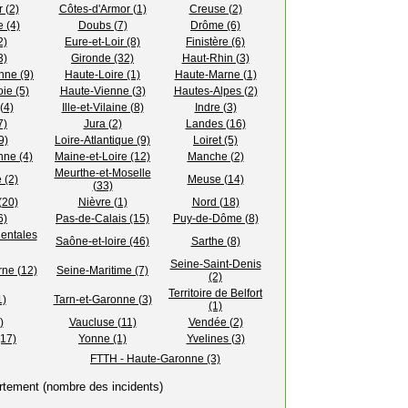
 (2)
Côtes-d'Armor (1)
Creuse (2)
 (4)
Doubs (7)
Drôme (6)
2)
Eure-et-Loir (8)
Finistère (6)
3)
Gironde (32)
Haut-Rhin (3)
nne (9)
Haute-Loire (1)
Haute-Marne (1)
ie (5)
Haute-Vienne (3)
Hautes-Alpes (2)
(4)
Ille-et-Vilaine (8)
Indre (3)
7)
Jura (2)
Landes (16)
9)
Loire-Atlantique (9)
Loiret (5)
nne (4)
Maine-et-Loire (12)
Manche (2)
Meurthe-et-Moselle
 (2)
Meuse (14)
(33)
(20)
Nièvre (1)
Nord (18)
6)
Pas-de-Calais (15)
Puy-de-Dôme (8)
entales
Saône-et-loire (46)
Sarthe (8)
Seine-Saint-Denis
ne (12)
Seine-Maritime (7)
(2)
Territoire de Belfort
1)
Tarn-et-Garonne (3)
(1)
)
Vaucluse (11)
Vendée (2)
(17)
Yonne (1)
Yvelines (3)
FTTH - Haute-Garonne (3)
rtement (nombre des incidents)