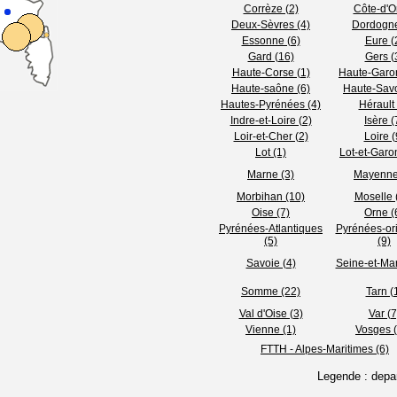
Corrèze (2)
Côte-d'Or
Deux-Sèvres (4)
Dordogne
Essonne (6)
Eure (
Gard (16)
Gers (
Haute-Corse (1)
Haute-Garo
Haute-saône (6)
Haute-Savo
Hautes-Pyrénées (4)
Hérault 
Indre-et-Loire (2)
Isère (
Loir-et-Cher (2)
Loire (
Lot (1)
Lot-et-Garo
Marne (3)
Mayenne
Morbihan (10)
Moselle 
Oise (7)
Orne (
Pyrénées-Atlantiques
Pyrénées-ori
(5)
(9)
Savoie (4)
Seine-et-Mar
Somme (22)
Tarn (
Val d'Oise (3)
Var (7
Vienne (1)
Vosges 
FTTH - Alpes-Maritimes (6)
Legende : depa