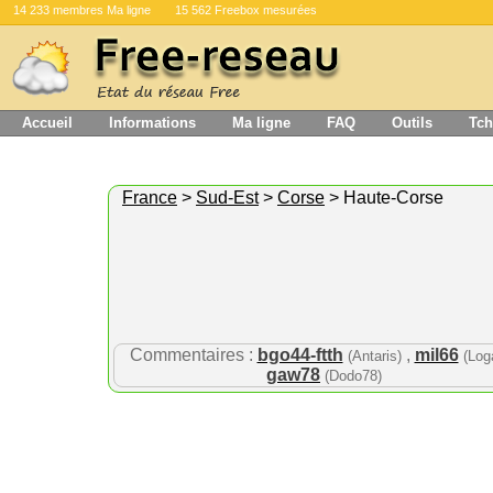
14 233 membres Ma ligne
15 562 Freebox mesurées
Accueil
Informations
Ma ligne
FAQ
Outils
Tch
France
>
Sud-Est
>
Corse
> Haute-Corse
Commentaires :
bgo44-ftth
,
mil66
(Antaris)
(Log
gaw78
(Dodo78)