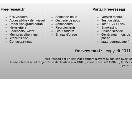
Free-reseau.fr
Portail Free-reseau
676 visiteurs
Soutenez-nous
Version mobile
Accessibilité - déf. visuel
On parle de nous
Test de débit
Résolution grand ecran
Annonceurs
Test IPV4 / IPV6
Newsletters
Recrutements
Smokeping
Facebook
•
Twitter
Les tutoriaux
Upload service
Membres d'honneur
En cas d'orage
Générateur mots de
Archives site
passe
Contactez-nous
stats-degroupage.fr
free-reseau.fr
- copyleft 2011
free-reseau est un site indépendant n'ayant aucun lien avec I
Ce site internet a fait l'objet d'une déclaration à la CNIL (Dossier CNIL n°1499600) le 15 a
person