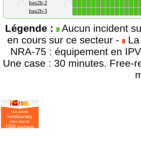
1
1
1
1
1
1
1
1
1
1
1
1
1
1
bas2b-2
1
1
1
1
1
1
1
1
1
1
1
1
1
1
bas2b-3
Légende :
Aucun incident su
en cours sur ce secteur -
La 
NRA-75 : équipement en IPV
Une case : 30 minutes. Free-r
m