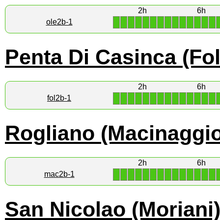
2h
6h
1
1
1
1
1
1
1
1
1
1
1
1
1
1
ole2b-1
Penta Di Casinca (Fole
2h
6h
1
1
1
1
1
1
1
1
1
1
1
1
1
1
fol2b-1
Rogliano (Macinaggio
2h
6h
1
1
1
1
1
1
1
1
1
1
1
1
1
1
mac2b-1
San Nicolao (Moriani