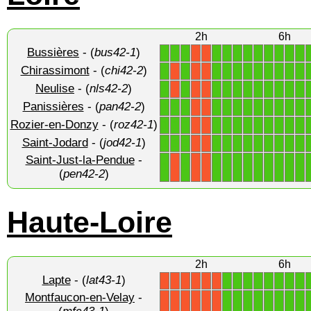
2h
6h
Bussières
- (
bus42-1
)
1
1
1
1
1
1
1
1
1
1
1
1
X
X
Chirassimont
- (
chi42-2
)
1
1
1
1
1
1
1
1
1
1
1
X
X
X
Neulise
- (
nls42-2
)
1
1
1
1
1
1
1
1
1
1
1
X
X
X
Panissières
- (
pan42-2
)
1
1
1
1
1
1
1
1
1
1
1
1
X
X
Rozier-en-Donzy
- (
roz42-1
)
1
1
1
1
1
1
1
1
1
1
1
1
X
X
Saint-Jodard
- (
jod42-1
)
1
1
1
1
1
1
1
1
1
1
1
1
X
X
Saint-Just-la-Pendue
-
1
1
1
1
1
1
1
1
1
1
1
X
X
X
(
pen42-2
)
Haute-Loire
2h
6h
Lapte
- (
lat43-1
)
1
1
1
1
1
1
1
1
X
X
X
X
X
X
Montfaucon-en-Velay
-
1
1
1
1
1
1
1
1
X
X
X
X
X
X