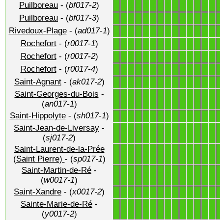
Puilboreau
- (
bf017-2
)
1
1
1
1
1
1
1
1
1
1
1
1
1
1
Puilboreau
- (
bf017-3
)
1
1
1
1
1
1
1
1
1
1
1
1
1
1
Rivedoux-Plage
- (
ad017-1
)
1
1
1
1
1
1
1
1
1
1
1
1
1
1
Rochefort
- (
r0017-1
)
1
1
1
1
1
1
1
1
1
1
1
1
1
1
Rochefort
- (
r0017-2
)
1
1
1
1
1
1
1
1
1
1
1
1
1
1
Rochefort
- (
r0017-4
)
1
1
1
1
1
1
1
1
1
1
1
1
1
1
Saint-Agnant
- (
ak017-2
)
1
1
1
1
1
1
1
1
1
1
1
1
1
1
Saint-Georges-du-Bois
-
1
1
1
1
1
1
1
1
1
1
1
1
1
1
(
an017-1
)
Saint-Hippolyte
- (
sh017-1
)
1
1
1
1
1
1
1
1
1
1
1
1
1
1
Saint-Jean-de-Liversay
-
1
1
1
1
1
1
1
1
1
1
1
1
1
1
(
sj017-2
)
Saint-Laurent-de-la-Prée
1
1
1
1
1
1
1
1
1
1
1
1
1
1
(Saint Pierre)
- (
sp017-1
)
Saint-Martin-de-Ré
-
1
1
1
1
1
1
1
1
1
1
1
1
1
1
(
w0017-1
)
Saint-Xandre
- (
x0017-2
)
1
1
1
1
1
1
1
1
1
1
1
1
1
1
Sainte-Marie-de-Ré
-
1
1
1
1
1
1
1
1
1
1
1
1
1
1
(
y0017-2
)