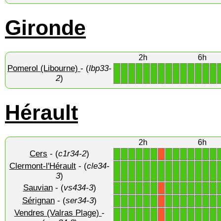
Gironde
2h
6h
Pomerol (Libourne)
- (
lbp33-
1
1
1
1
1
1
1
1
1
1
1
1
1
1
2
)
Hérault
2h
6h
Cers
- (
c1r34-2
)
1
1
1
1
1
1
1
1
1
1
1
1
1
X
Clermont-l'Hérault
- (
cle34-
1
1
1
1
1
1
1
1
1
1
1
1
1
1
3
)
Sauvian
- (
vs434-3
)
1
1
1
1
1
1
1
1
1
1
1
1
1
X
Sérignan
- (
ser34-3
)
1
1
1
1
1
1
1
1
1
1
1
1
1
X
Vendres (Valras Plage)
-
1
1
1
1
1
1
1
1
1
1
1
1
1
X