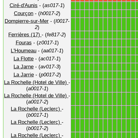
Ciré-d'Aunis
- (
as017-1
)
1
1
1
1
1
1
1
1
1
1
1
1
1
1
Courçon
- (
h0017-2
)
1
1
1
1
1
1
1
1
1
1
1
1
1
1
Dompierre-sur-Mer
- (
l0017-
1
1
1
1
1
1
1
1
1
1
1
1
1
1
2
)
Ferrières (17)
- (
fe817-2
)
1
1
1
1
1
1
1
1
1
1
1
1
1
1
Fouras
- (
z0017-1
)
1
1
1
1
1
1
1
1
1
1
1
1
1
1
L'Houmeau
- (
aa017-1
)
1
1
1
1
1
1
1
1
1
1
1
1
1
1
La Flotte
- (
ac017-1
)
1
1
1
1
1
1
1
1
1
1
1
1
1
1
La Jarne
- (
av017-3
)
1
1
1
1
1
1
1
1
1
1
1
1
1
1
La Jarrie
- (
p0017-2
)
1
1
1
1
1
1
1
1
1
1
1
1
1
1
La Rochelle (Hotel de Ville)
-
1
1
1
1
1
1
1
1
1
1
1
1
1
1
(
a0017-1
)
La Rochelle (Hotel de Ville)
-
1
1
1
1
1
1
1
1
1
1
1
1
1
1
(
a0017-2
)
La Rochelle (Leclerc)
-
1
1
1
1
1
1
1
1
1
1
1
1
1
1
(
b0017-1
)
La Rochelle (Leclerc)
-
1
1
1
1
1
1
1
1
1
1
1
1
1
1
(
b0017-2
)
La Rochelle (Leclerc)
-