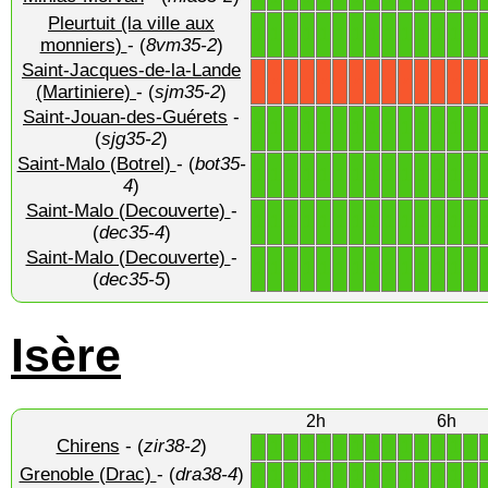
Pleurtuit (la ville aux
1
1
1
1
1
1
1
1
1
1
1
1
1
1
monniers)
- (
8vm35-2
)
Saint-Jacques-de-la-Lande
X
X
X
X
X
X
X
X
X
X
X
X
X
X
(Martiniere)
- (
sjm35-2
)
Saint-Jouan-des-Guérets
-
1
1
1
1
1
1
1
1
1
1
1
1
1
1
(
sjg35-2
)
Saint-Malo (Botrel)
- (
bot35-
1
1
1
1
1
1
1
1
1
1
1
1
1
1
4
)
Saint-Malo (Decouverte)
-
1
1
1
1
1
1
1
1
1
1
1
1
1
1
(
dec35-4
)
Saint-Malo (Decouverte)
-
1
1
1
1
1
1
1
1
1
1
1
1
1
1
(
dec35-5
)
Isère
2h
6h
Chirens
- (
zir38-2
)
1
1
1
1
1
1
1
1
1
1
1
1
1
1
Grenoble (Drac)
- (
dra38-4
)
1
1
1
1
1
1
1
1
1
1
1
1
1
1