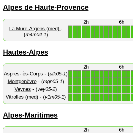
Alpes de Haute-Provence
2h
6h
La Mure-Argens (med)
-
1
1
1
1
1
1
1
1
1
1
1
1
1
1
(
m4m04-1
)
Hautes-Alpes
2h
6h
Aspres-lès-Corps
- (
alk05-1
)
1
1
1
1
1
1
1
1
1
1
1
1
1
1
Montgenèvre
- (
mgn05-1
)
1
1
1
1
1
1
1
1
1
1
1
1
1
1
Veynes
- (
vey05-2
)
1
1
1
1
1
1
1
1
1
1
1
1
1
1
Vitrolles (med)
- (
v1m05-1
)
1
1
1
1
1
1
1
1
1
1
1
1
1
1
Alpes-Maritimes
2h
6h