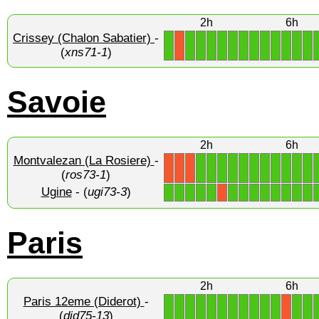
2h
6h
Crissey (Chalon Sabatier)
-
1
1
1
1
1
1
1
1
1
1
1
1
1
X
(
xns71-1
)
Savoie
2h
6h
Montvalezan (La Rosiere)
-
1
1
1
1
1
1
1
1
1
1
1
X
X
X
(
ros73-1
)
Ugine
- (
ugi73-3
)
1
1
1
1
1
1
1
1
1
1
1
1
1
X
Paris
2h
6h
Paris 12eme (Diderot)
-
1
1
1
1
1
1
1
1
1
1
1
1
1
X
(
did75-13
)