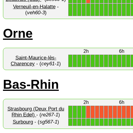
Verneuil-en-Halatte
-
1
1
1
1
1
1
1
1
1
1
1
1
1
1
(
veh60-3
)
Orne
2h
6h
Saint-Maurice-lès-
1
1
1
1
1
1
1
1
1
1
1
1
1
1
Charencey
- (
cey61-1
)
Bas-Rhin
2h
6h
Strasbourg (Deux Port du
1
1
1
1
X
X
X
X
X
X
X
X
X
X
Rhin Edel)
- (
re267-1
)
Surbourg
- (
sg567-1
)
1
1
1
1
1
1
1
1
1
1
1
1
1
1