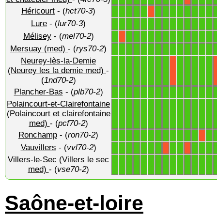
Héricourt
- (
hct70-3
)
1
1
1
1
1
1
1
1
1
1
1
1
1
X
Lure
- (
lur70-3
)
1
1
1
1
1
1
1
1
1
1
1
1
1
1
Mélisey
- (
mel70-2
)
1
1
1
1
1
1
1
1
1
1
1
1
1
X
Mersuay (med)
- (
rys70-2
)
1
1
1
1
1
1
1
1
1
1
1
1
1
1
Neurey-lès-la-Demie
1
1
1
1
1
1
1
1
1
1
1
1
1
(Neurey les la demie med)
-
X
(
1nd70-2
)
Plancher-Bas
- (
plb70-2
)
1
1
1
1
1
1
1
1
1
1
1
1
1
1
Polaincourt-et-Clairefontaine
1
1
1
1
1
1
1
1
1
1
1
1
1
1
(Polaincourt et clairefontaine
med)
- (
pcf70-2
)
Ronchamp
- (
ron70-2
)
1
1
1
1
1
1
1
1
1
1
1
1
1
X
Vauvillers
- (
vvl70-2
)
1
1
1
1
1
1
1
1
1
1
1
1
X
X
Villers-le-Sec (Villers le sec
1
1
1
1
1
1
1
1
1
1
1
1
1
1
med)
- (
vse70-2
)
Saône-et-loire