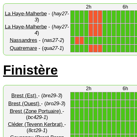
2h
6h
La Haye-Malherbe
- (
hay27-
1
1
1
1
1
1
1
1
1
1
1
X
X
X
3
)
La Haye-Malherbe
- (
hay27-
1
1
1
1
1
1
1
1
1
1
1
X
X
X
4
)
Nassandres
- (
nas27-2
)
1
1
1
1
1
1
1
1
1
1
1
1
X
X
Quatremare
- (
qua27-1
)
1
1
1
1
1
1
1
1
1
1
1
X
X
X
Finistère
2h
6h
Brest (Est)
- (
bre29-3
)
1
1
1
1
1
1
1
1
1
1
1
1
1
1
Brest (Ouest)
- (
bro29-3
)
1
1
1
1
1
1
1
1
1
1
1
1
1
1
Brest (Zone Portuaire)
-
1
1
1
1
1
1
1
1
1
1
1
1
1
1
(
bc429-1
)
Cléder (Tevenn Kerbrat)
-
1
1
1
1
1
1
1
1
1
1
1
1
1
1
(
8ct29-1
)