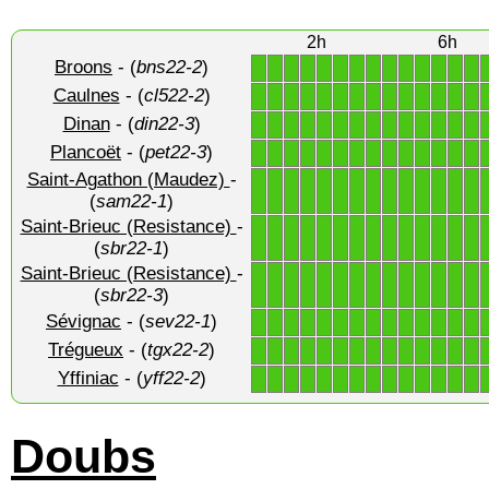
2h
6h
Broons
- (
bns22-2
)
1
1
1
1
1
1
1
1
1
1
1
1
1
1
Caulnes
- (
cl522-2
)
1
1
1
1
1
1
1
1
1
1
1
1
1
1
Dinan
- (
din22-3
)
1
1
1
1
1
1
1
1
1
1
1
1
1
1
Plancoët
- (
pet22-3
)
1
1
1
1
1
1
1
1
1
1
1
1
1
1
Saint-Agathon (Maudez)
-
1
1
1
1
1
1
1
1
1
1
1
1
1
1
(
sam22-1
)
Saint-Brieuc (Resistance)
-
1
1
1
1
1
1
1
1
1
1
1
1
1
1
(
sbr22-1
)
Saint-Brieuc (Resistance)
-
1
1
1
1
1
1
1
1
1
1
1
1
1
1
(
sbr22-3
)
Sévignac
- (
sev22-1
)
1
1
1
1
1
1
1
1
1
1
1
1
1
1
Trégueux
- (
tgx22-2
)
1
1
1
1
1
1
1
1
1
1
1
1
1
1
Yffiniac
- (
yff22-2
)
1
1
1
1
1
1
1
1
1
1
1
1
1
1
Doubs