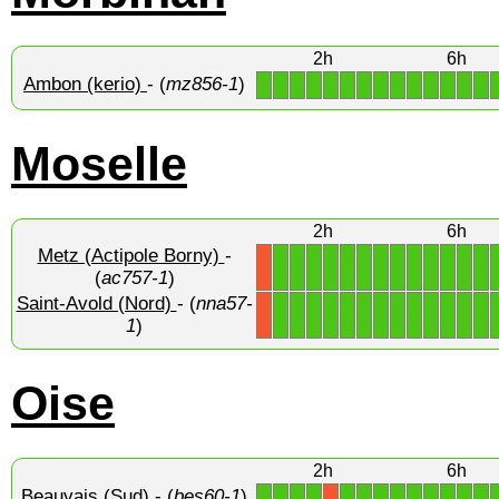
2h
6h
Ambon (kerio)
- (
mz856-1
)
1
1
1
1
1
1
1
1
1
1
1
1
1
1
Moselle
2h
6h
Metz (Actipole Borny)
-
1
1
1
1
1
1
1
1
1
1
1
1
1
X
(
ac757-1
)
Saint-Avold (Nord)
- (
nna57-
1
1
1
1
1
1
1
1
1
1
1
1
1
X
1
)
Oise
2h
6h
Beauvais (Sud)
- (
bes60-1
)
1
1
1
1
1
1
1
1
1
1
1
1
1
X