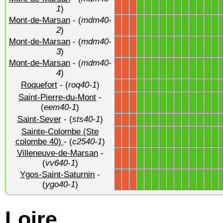
1
1
1
1
1
1
1
1
1
1
1
X
X
X
1
)
Mont-de-Marsan
- (
mdm40-
1
1
1
1
1
1
1
1
1
1
1
X
X
X
2
)
Mont-de-Marsan
- (
mdm40-
1
1
1
1
1
1
1
1
1
1
1
X
X
X
3
)
Mont-de-Marsan
- (
mdm40-
1
1
1
1
1
1
1
1
1
1
1
X
X
X
4
)
Roquefort
- (
roq40-1
)
1
1
1
1
1
1
1
1
1
1
1
X
X
X
Saint-Pierre-du-Mont
-
1
1
1
1
1
1
1
1
1
1
1
X
X
X
(
eem40-1
)
Saint-Sever
- (
sts40-1
)
1
1
1
1
1
1
1
1
1
1
1
X
X
X
Sainte-Colombe (Ste
1
1
1
1
1
1
1
1
1
1
1
X
X
X
colombe 40)
- (
c2540-1
)
Villeneuve-de-Marsan
-
1
1
1
1
1
1
1
1
1
1
1
X
X
X
(
vv640-1
)
Ygos-Saint-Saturnin
-
1
1
1
1
1
1
1
1
1
1
1
X
X
X
(
ygo40-1
)
Loire