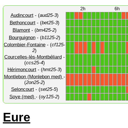
2h
6h
Audincourt
- (
aud25-3
)
1
1
1
1
1
1
1
1
1
1
1
X
X
X
Bethoncourt
- (
bet25-3
)
1
1
1
1
1
1
1
1
1
1
1
1
1
1
Blamont
- (
bm425-2
)
1
1
1
1
1
1
1
1
1
1
1
1
1
1
Bourguignon
- (
b1125-2
)
1
1
1
1
1
1
1
1
1
1
1
1
1
1
Colombier-Fontaine
- (
cf125-
1
1
1
1
1
1
1
1
1
X
X
X
X
X
2
)
Courcelles-lès-Montbéliard
-
1
1
1
1
1
1
1
1
1
1
1
1
1
1
(
ccs25-4
)
Hérimoncourt
- (
hmt25-3
)
1
1
1
1
1
1
1
1
1
1
1
1
1
X
Montlebon (Monlebon med)
-
X
X
X
X
X
X
X
X
X
X
X
X
X
X
(
2on25-2
)
Seloncourt
- (
set25-5
)
1
1
1
1
1
1
1
1
1
1
1
1
1
1
Soye (med)
- (
oy125-2
)
1
1
1
1
1
1
1
1
1
1
1
1
1
X
Eure