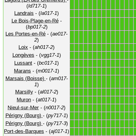
1
1
1
1
1
1
1
1
1
1
1
1
1
1
(
ld717-1
)
Landrais
- (
la017-1
)
1
1
1
1
1
1
1
1
1
1
1
1
1
1
Le Bois-Plage-en-Ré
-
1
1
1
1
1
1
1
1
1
1
1
1
1
1
(
bp017-2
)
Les Portes-en-Ré
- (
ae017-
1
1
1
1
1
1
1
1
1
1
1
1
1
1
2
)
Loix
- (
ah017-2
)
1
1
1
1
1
1
1
1
1
1
1
1
1
1
Longèves
- (
vgg17-1
)
1
1
1
1
1
1
1
1
1
1
1
1
1
1
Lussant
- (
bc017-1
)
1
1
1
1
1
1
1
1
1
1
1
1
1
1
Marans
- (
m0017-1
)
1
1
1
1
1
1
1
1
1
1
1
1
1
1
Marsais (Boisse)
- (
am017-
1
1
1
1
1
1
1
1
1
1
1
1
1
1
1
)
Marsilly
- (
al017-2
)
1
1
1
1
1
1
1
1
1
1
1
1
1
1
Muron
- (
at017-1
)
1
1
1
1
1
1
1
1
1
1
1
1
1
1
Nieul-sur-Mer
- (
n0017-2
)
1
1
1
1
1
1
1
1
1
1
1
1
1
1
Périgny (Bourg)
- (
py717-1
)
1
1
1
1
1
1
1
1
1
1
1
1
1
1
Périgny (Bourg)
- (
py717-3
)
1
1
1
1
1
1
1
1
1
1
1
1
1
1
Port-des-Barques
- (
aj017-1
)
1
1
1
1
1
1
1
1
1
1
1
1
1
1