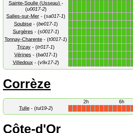
Sainte-Soulle (Usseau)
-
1
1
1
1
1
1
1
1
1
1
1
1
1
1
(
u0017-2
)
Salles-sur-Mer
- (
sa017-1
)
1
1
1
1
1
1
1
1
1
1
1
1
1
1
Soubise
- (
be017-1
)
1
1
1
1
1
1
1
1
1
1
1
1
1
1
Surgères
- (
s0017-1
)
1
1
1
1
1
1
1
1
1
1
1
1
1
1
Tonnay-Charente
- (
t0017-1
)
1
1
1
1
1
1
1
1
1
1
1
1
1
1
Trizay
- (
tr017-1
)
1
1
1
1
1
1
1
1
1
1
1
1
1
1
Vérines
- (
ba017-1
)
1
1
1
1
1
1
1
1
1
1
1
1
1
1
Villedoux
- (
v9x17-2
)
1
1
1
1
1
1
1
1
1
1
1
1
1
1
Corrèze
2h
6h
Tulle
- (
tul19-2
)
X
X
X
X
X
X
X
X
X
X
X
X
X
X
Côte-d'Or