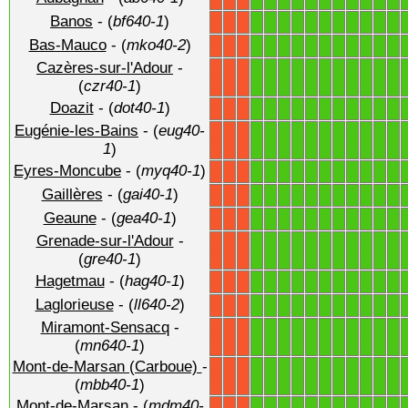
Banos
- (
bf640-1
)
1
1
1
1
1
1
1
1
1
1
1
X
X
X
Bas-Mauco
- (
mko40-2
)
1
1
1
1
1
1
1
1
1
1
1
X
X
X
Cazères-sur-l'Adour
-
1
1
1
1
1
1
1
1
1
1
1
X
X
X
(
czr40-1
)
Doazit
- (
dot40-1
)
1
1
1
1
1
1
1
1
1
1
1
X
X
X
Eugénie-les-Bains
- (
eug40-
1
1
1
1
1
1
1
1
1
1
1
X
X
X
1
)
Eyres-Moncube
- (
myq40-1
)
1
1
1
1
1
1
1
1
1
1
1
X
X
X
Gaillères
- (
gai40-1
)
1
1
1
1
1
1
1
1
1
1
1
X
X
X
Geaune
- (
gea40-1
)
1
1
1
1
1
1
1
1
1
1
1
X
X
X
Grenade-sur-l'Adour
-
1
1
1
1
1
1
1
1
1
1
1
X
X
X
(
gre40-1
)
Hagetmau
- (
hag40-1
)
1
1
1
1
1
1
1
1
1
1
1
X
X
X
Laglorieuse
- (
ll640-2
)
1
1
1
1
1
1
1
1
1
1
1
X
X
X
Miramont-Sensacq
-
1
1
1
1
1
1
1
1
1
1
1
X
X
X
(
mn640-1
)
Mont-de-Marsan (Carboue)
-
1
1
1
1
1
1
1
1
1
1
1
X
X
X
(
mbb40-1
)
Mont-de-Marsan
- (
mdm40-