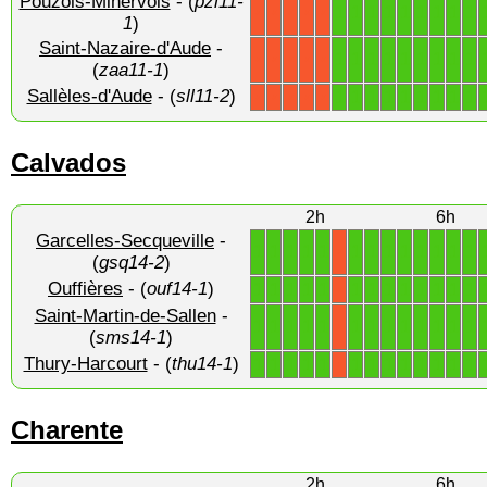
Pouzols-Minervois
- (
pzl11-
1
1
1
1
1
1
1
1
1
X
X
X
X
X
1
)
Saint-Nazaire-d'Aude
-
1
1
1
1
1
1
1
1
1
X
X
X
X
X
(
zaa11-1
)
Sallèles-d'Aude
- (
sll11-2
)
1
1
1
1
1
1
1
1
1
X
X
X
X
X
Calvados
2h
6h
Garcelles-Secqueville
-
1
1
1
1
1
1
1
1
1
1
1
1
1
X
(
gsq14-2
)
Ouffières
- (
ouf14-1
)
1
1
1
1
1
1
1
1
1
1
1
1
1
X
Saint-Martin-de-Sallen
-
1
1
1
1
1
1
1
1
1
1
1
1
1
X
(
sms14-1
)
Thury-Harcourt
- (
thu14-1
)
1
1
1
1
1
1
1
1
1
1
1
1
1
X
Charente
2h
6h