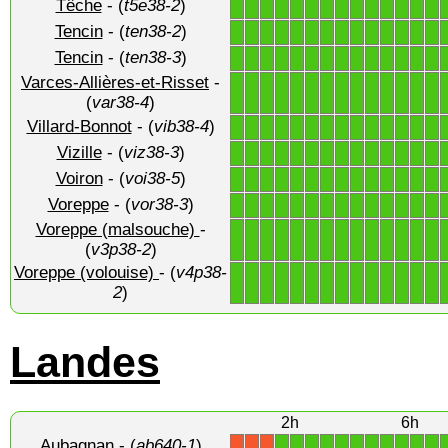
Têche
- (
t5e38-2
)
1
1
1
1
1
1
1
1
1
1
1
1
1
1
Tencin
- (
ten38-2
)
1
1
1
1
1
1
1
1
1
1
1
1
1
1
Tencin
- (
ten38-3
)
1
1
1
1
1
1
1
1
1
1
1
1
1
1
Varces-Allières-et-Risset
-
1
1
1
1
1
1
1
1
1
1
1
1
1
1
(
var38-4
)
Villard-Bonnot
- (
vib38-4
)
1
1
1
1
1
1
1
1
1
1
1
1
1
1
Vizille
- (
viz38-3
)
1
1
1
1
1
1
1
1
1
1
1
1
1
1
Voiron
- (
voi38-5
)
1
1
1
1
1
1
1
1
1
1
1
1
1
1
Voreppe
- (
vor38-3
)
1
1
1
1
1
1
1
1
1
1
1
1
1
1
Voreppe (malsouche)
-
1
1
1
1
1
1
1
1
1
1
1
1
1
1
(
v3p38-2
)
Voreppe (volouise)
- (
v4p38-
1
1
1
1
1
1
1
1
1
1
1
1
1
1
2
)
Landes
2h
6h
Aubagnan
- (
ab640-1
)
1
1
1
1
1
1
1
1
1
1
1
X
X
X