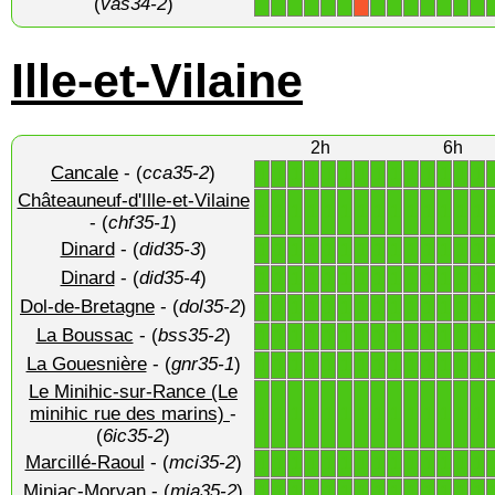
(
vas34-2
)
Ille-et-Vilaine
2h
6h
Cancale
- (
cca35-2
)
1
1
1
1
1
1
1
1
1
1
1
1
1
1
Châteauneuf-d'Ille-et-Vilaine
1
1
1
1
1
1
1
1
1
1
1
1
1
1
- (
chf35-1
)
Dinard
- (
did35-3
)
1
1
1
1
1
1
1
1
1
1
1
1
1
1
Dinard
- (
did35-4
)
1
1
1
1
1
1
1
1
1
1
1
1
1
1
Dol-de-Bretagne
- (
dol35-2
)
1
1
1
1
1
1
1
1
1
1
1
1
1
1
La Boussac
- (
bss35-2
)
1
1
1
1
1
1
1
1
1
1
1
1
1
1
La Gouesnière
- (
gnr35-1
)
1
1
1
1
1
1
1
1
1
1
1
1
1
1
Le Minihic-sur-Rance (Le
1
1
1
1
1
1
1
1
1
1
1
1
1
1
minihic rue des marins)
-
(
6ic35-2
)
Marcillé-Raoul
- (
mci35-2
)
1
1
1
1
1
1
1
1
1
1
1
1
1
1
Miniac-Morvan
- (
mia35-2
)
1
1
1
1
1
1
1
1
1
1
1
1
1
1