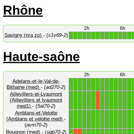
Rhône
2h
6h
Savigny (nra zo)
- (
s1v69-2
)
1
1
1
1
1
1
1
1
1
1
1
1
1
1
Haute-saône
2h
6h
Adelans-et-le-Val-de-
1
1
1
1
1
1
1
1
1
1
1
1
1
1
Bithaine (med)
- (
ad270-2
)
Aillevillers-et-Lyaumont
1
1
1
1
1
1
1
1
1
1
1
1
1
(Aillevillers et lyaumont
X
med1)
- (
5al70-2
)
Amblans-et-Velotte
1
1
1
1
1
1
1
1
1
1
1
1
1
1
(Amblans et velotte med)
-
(
avm70-2
)
Bougnon (med)
- (
ugb70-2
)
1
1
1
1
1
1
1
1
1
1
1
1
X
X