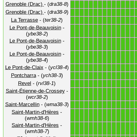
Grenoble (Drac)
- (
dra38-8
)
1
1
1
1
1
1
1
1
1
1
1
1
1
1
Grenoble (Drac)
- (
dra38-9
)
1
1
1
1
1
1
1
1
1
1
1
1
1
1
La Terrasse
- (
ter38-2
)
1
1
1
1
1
1
1
1
1
1
1
1
1
1
Le Pont-de-Beauvoisin
-
1
1
1
1
1
1
1
1
1
1
1
1
1
1
(
ybe38-2
)
Le Pont-de-Beauvoisin
-
1
1
1
1
1
1
1
1
1
1
1
1
1
1
(
ybe38-3
)
Le Pont-de-Beauvoisin
-
1
1
1
1
1
1
1
1
1
1
1
1
1
1
(
ybe38-4
)
Le Pont-de-Claix
- (
ycl38-4
)
1
1
1
1
1
1
1
1
1
1
1
1
1
1
Pontcharra
- (
ych38-3
)
1
1
1
1
1
1
1
1
1
1
1
1
1
1
Revel
- (
rvl38-1
)
1
1
1
1
1
1
1
1
1
1
1
1
1
1
Saint-Étienne-de-Crossey
-
1
1
1
1
1
1
1
1
1
1
1
1
1
1
(
wcr38-2
)
Saint-Marcellin
- (
wma38-3
)
1
1
1
1
1
1
1
1
1
1
1
1
1
1
Saint-Martin-d'Hères
-
1
1
1
1
1
1
1
1
1
1
1
1
1
1
(
wmh38-6
)
Saint-Martin-d'Hères
-
1
1
1
1
1
1
1
1
1
1
1
1
1
1
(
wmh38-7
)