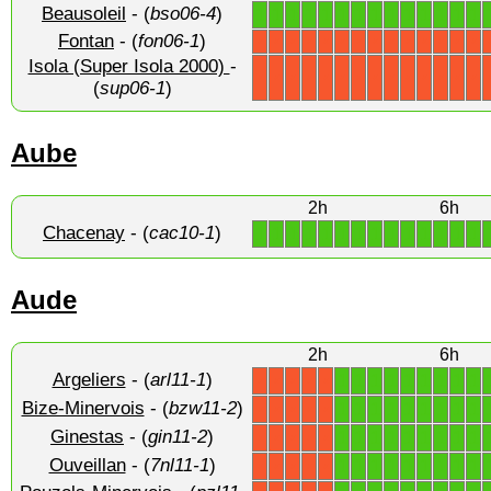
Beausoleil
- (
bso06-4
)
1
1
1
1
1
1
1
1
1
1
1
1
1
1
Fontan
- (
fon06-1
)
X
X
X
X
X
X
X
X
X
X
X
X
X
X
Isola (Super Isola 2000)
-
X
X
X
X
X
X
X
X
X
X
X
X
X
X
(
sup06-1
)
Aube
2h
6h
Chacenay
- (
cac10-1
)
1
1
1
1
1
1
1
1
1
1
1
1
1
1
Aude
2h
6h
Argeliers
- (
arl11-1
)
1
1
1
1
1
1
1
1
1
X
X
X
X
X
Bize-Minervois
- (
bzw11-2
)
1
1
1
1
1
1
1
1
1
X
X
X
X
X
Ginestas
- (
gin11-2
)
1
1
1
1
1
1
1
1
1
X
X
X
X
X
Ouveillan
- (
7nl11-1
)
1
1
1
1
1
1
1
1
1
X
X
X
X
X