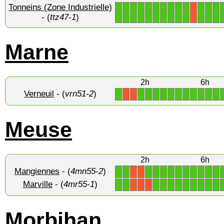
Tonneins (Zone Industrielle)
1
1
1
1
1
1
1
1
1
1
1
1
1
X
- (
ttz47-1
)
Marne
2h
6h
Verneuil
- (
vrn51-2
)
1
1
1
1
1
1
1
1
1
1
1
1
X
X
Meuse
2h
6h
Mangiennes
- (
4mn55-2
)
1
1
1
1
1
1
1
1
1
1
1
1
X
X
Marville
- (
4mr55-1
)
1
1
1
1
1
1
1
1
1
1
1
X
X
X
Morbihan