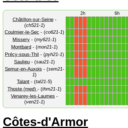
2h
6h
Châtillon-sur-Seine
-
1
1
1
1
1
1
1
1
1
1
1
X
X
X
(
ch521-1
)
Coulmier-le-Sec
- (
co621-1
)
1
1
1
1
1
1
1
1
1
1
1
X
X
X
Missery
- (
my621-1
)
1
1
1
1
1
1
1
1
1
1
1
X
X
X
Montbard
- (
mon21-1
)
1
1
1
1
1
1
1
1
1
1
1
X
X
X
Précy-sous-Thil
- (
pyh21-1
)
1
1
1
1
1
1
1
1
1
1
1
X
X
X
Saulieu
- (
sau21-1
)
1
1
1
1
1
1
1
1
1
1
1
X
X
X
Semur-en-Auxois
- (
sem21-
1
1
1
1
1
1
1
1
1
1
1
X
X
X
1
)
Talant
- (
tal21-5
)
1
1
1
1
1
1
1
1
1
1
1
1
1
1
Thoste (med)
- (
thm21-1
)
1
1
1
1
1
1
1
1
1
1
1
X
X
X
Venarey-les-Laumes
-
1
1
1
1
1
1
1
1
1
1
1
X
X
X
(
ven21-1
)
Côtes-d'Armor