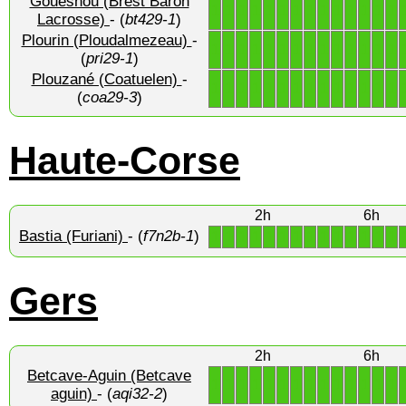
Gouesnou (Brest Baron
1
1
1
1
1
1
1
1
1
1
1
1
1
1
Lacrosse)
- (
bt429-1
)
Plourin (Ploudalmezeau)
-
1
1
1
1
1
1
1
1
1
1
1
1
1
1
(
pri29-1
)
Plouzané (Coatuelen)
-
1
1
1
1
1
1
1
1
1
1
1
1
1
1
(
coa29-3
)
Haute-Corse
2h
6h
Bastia (Furiani)
- (
f7n2b-1
)
1
1
1
1
1
1
1
1
1
1
1
1
1
1
Gers
2h
6h
Betcave-Aguin (Betcave
1
1
1
1
1
1
1
1
1
1
1
1
1
1
aguin)
- (
aqi32-2
)