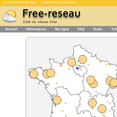
14 234 membres Ma ligne
15 563 Freebox mesurées
Accueil
Informations
Ma ligne
FAQ
Outils
Tch