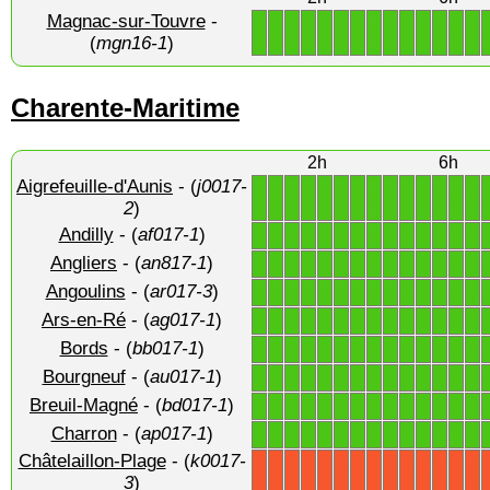
Magnac-sur-Touvre
-
1
1
1
1
1
1
1
1
1
1
1
1
1
1
(
mgn16-1
)
Charente-Maritime
2h
6h
Aigrefeuille-d'Aunis
- (
j0017-
1
1
1
1
1
1
1
1
1
1
1
1
1
1
2
)
Andilly
- (
af017-1
)
1
1
1
1
1
1
1
1
1
1
1
1
1
1
Angliers
- (
an817-1
)
1
1
1
1
1
1
1
1
1
1
1
1
1
1
Angoulins
- (
ar017-3
)
1
1
1
1
1
1
1
1
1
1
1
1
1
1
Ars-en-Ré
- (
ag017-1
)
1
1
1
1
1
1
1
1
1
1
1
1
1
1
Bords
- (
bb017-1
)
1
1
1
1
1
1
1
1
1
1
1
1
1
1
Bourgneuf
- (
au017-1
)
1
1
1
1
1
1
1
1
1
1
1
1
1
1
Breuil-Magné
- (
bd017-1
)
1
1
1
1
1
1
1
1
1
1
1
1
1
1
Charron
- (
ap017-1
)
1
1
1
1
1
1
1
1
1
1
1
1
1
1
Châtelaillon-Plage
- (
k0017-
X
X
X
X
X
X
X
X
X
X
X
X
X
X
3
)