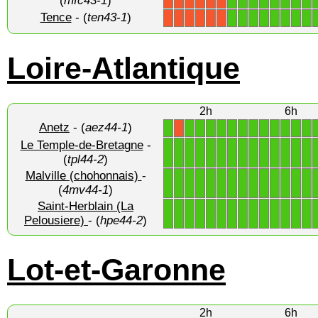
(
mfc43-1
)
Tence
- (
ten43-1
)
1
1
1
1
1
1
1
1
X
X
X
X
X
X
Loire-Atlantique
2h
6h
Anetz
- (
aez44-1
)
1
1
1
1
1
1
1
1
1
1
1
1
1
X
Le Temple-de-Bretagne
-
1
1
1
1
1
1
1
1
1
1
1
1
1
1
(
tpl44-2
)
Malville (chohonnais)
-
1
1
1
1
1
1
1
1
1
1
1
1
1
1
(
4mv44-1
)
Saint-Herblain (La
1
1
1
1
1
1
1
1
1
1
1
1
1
1
Pelousiere)
- (
hpe44-2
)
Lot-et-Garonne
2h
6h