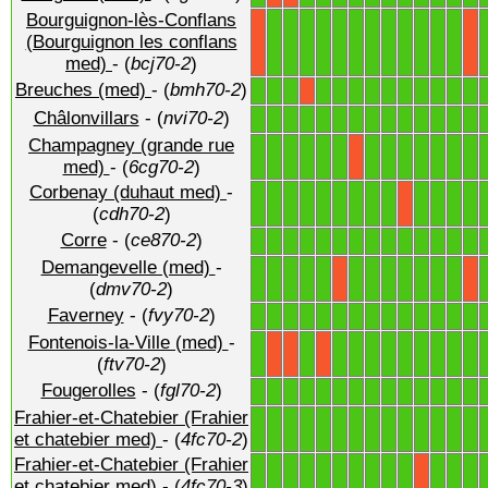
Bourguignon-lès-Conflans
1
1
1
1
1
1
1
1
1
1
1
1
(Bourguignon les conflans
X
X
med)
- (
bcj70-2
)
Breuches (med)
- (
bmh70-2
)
1
1
1
1
1
1
1
1
1
1
1
1
1
X
Châlonvillars
- (
nvi70-2
)
1
1
1
1
1
1
1
1
1
1
1
1
1
1
Champagney (grande rue
1
1
1
1
1
1
1
1
1
1
1
1
1
X
med)
- (
6cg70-2
)
Corbenay (duhaut med)
-
1
1
1
1
1
1
1
1
1
1
1
1
1
X
(
cdh70-2
)
Corre
- (
ce870-2
)
1
1
1
1
1
1
1
1
1
1
1
1
1
1
Demangevelle (med)
-
1
1
1
1
1
1
1
1
1
1
1
1
X
X
(
dmv70-2
)
Faverney
- (
fvy70-2
)
1
1
1
1
1
1
1
1
1
1
1
1
1
1
Fontenois-la-Ville (med)
-
1
1
1
1
1
1
1
1
1
1
1
X
X
X
(
ftv70-2
)
Fougerolles
- (
fgl70-2
)
1
1
1
1
1
1
1
1
1
1
1
1
1
1
Frahier-et-Chatebier (Frahier
1
1
1
1
1
1
1
1
1
1
1
1
1
1
et chatebier med)
- (
4fc70-2
)
Frahier-et-Chatebier (Frahier
1
1
1
1
1
1
1
1
1
1
1
1
1
X
et chatebier med)
- (
4fc70-3
)