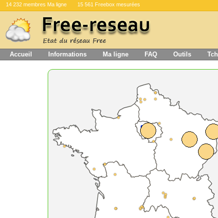
14 232 membres Ma ligne
15 561 Freebox mesurées
Accueil
Informations
Ma ligne
FAQ
Outils
Tch