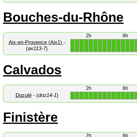
Bouches-du-Rhône
2h
6h
Aix-en-Provence (Aix1)
-
1
1
1
1
1
1
1
1
1
1
1
1
1
1
(
ax113-7
)
Calvados
2h
6h
Dozulé
- (
doz14-1
)
1
1
1
1
1
1
1
1
1
1
1
1
1
1
Finistère
2h
6h