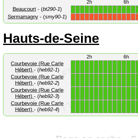
2h
6h
Beaucourt
- (
bt290-1
)
1
1
1
1
1
1
1
1
1
1
1
1
1
1
Sermamagny
- (
smy90-1
)
X
X
X
X
X
X
X
X
X
X
X
X
X
X
Hauts-de-Seine
2h
6h
Courbevoie (Rue Carle
1
1
1
1
1
1
1
1
1
1
1
1
1
1
Hébert)
- (
heb92-1
)
Courbevoie (Rue Carle
1
1
1
1
1
1
1
1
1
1
1
1
1
1
Hébert)
- (
heb92-2
)
Courbevoie (Rue Carle
1
1
1
1
1
1
1
1
1
1
1
1
1
1
Hébert)
- (
heb92-3
)
Courbevoie (Rue Carle
1
1
1
1
1
1
1
1
1
1
1
1
1
1
Hébert)
- (
heb92-4
)