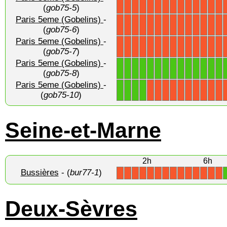
X
X
X
X
X
X
X
X
X
X
X
X
X
X
(
gob75-5
)
Paris 5eme (Gobelins)
-
X
X
X
X
X
X
X
X
X
X
X
X
X
X
(
gob75-6
)
Paris 5eme (Gobelins)
-
X
X
X
X
X
X
X
X
X
X
X
X
X
X
(
gob75-7
)
Paris 5eme (Gobelins)
-
1
1
1
1
1
1
1
1
1
1
1
1
1
1
(
gob75-8
)
Paris 5eme (Gobelins)
-
1
1
1
1
X
X
X
X
X
X
X
X
X
X
(
gob75-10
)
Seine-et-Marne
2h
6h
Bussières
- (
bur77-1
)
X
X
X
X
X
X
X
X
X
X
X
X
X
X
Deux-Sèvres