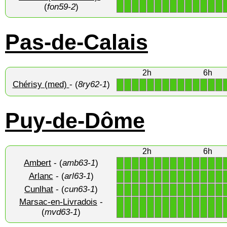
1
1
1
1
1
1
1
1
1
1
1
1
1
1
(
fon59-2
)
Pas-de-Calais
2h
6h
Chérisy (med)
- (
8ry62-1
)
1
1
1
1
1
1
1
1
1
1
1
1
1
1
Puy-de-Dôme
2h
6h
Ambert
- (
amb63-1
)
1
1
1
1
1
1
1
1
1
1
1
1
1
1
Arlanc
- (
arl63-1
)
1
1
1
1
1
1
1
1
1
1
1
1
1
1
Cunlhat
- (
cun63-1
)
1
1
1
1
1
1
1
1
1
1
1
1
1
1
Marsac-en-Livradois
-
1
1
1
1
1
1
1
1
1
1
1
1
1
1
(
mvd63-1
)