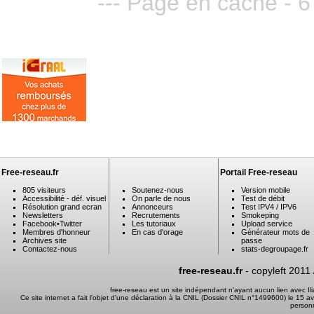
--- Page en cache - 6
Free-reseau.fr
Portail Free-reseau
805 visiteurs
Soutenez-nous
Version mobile
Accessibilité - déf. visuel
On parle de nous
Test de débit
Résolution grand ecran
Annonceurs
Test IPV4 / IPV6
Newsletters
Recrutements
Smokeping
Facebook
•
Twitter
Les tutoriaux
Upload service
Membres d'honneur
En cas d'orage
Générateur mots de
Archives site
passe
Contactez-nous
stats-degroupage.fr
free-reseau.fr
- copyleft 2011
free-reseau est un site indépendant n'ayant aucun lien avec I
Ce site internet a fait l'objet d'une déclaration à la CNIL (Dossier CNIL n°1499600) le 15 a
person