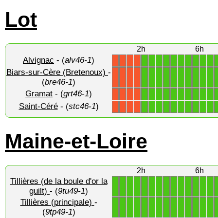
Lot
2h
6h
Alvignac
- (
alv46-1
)
1
1
1
1
1
1
1
1
1
1
X
X
X
X
Biars-sur-Cère (Bretenoux)
-
1
1
1
1
1
1
1
1
1
1
X
X
X
X
(
bre46-1
)
Gramat
- (
grt46-1
)
1
1
1
1
1
1
1
1
1
1
X
X
X
X
Saint-Céré
- (
stc46-1
)
1
1
1
1
1
1
1
1
1
1
X
X
X
X
Maine-et-Loire
2h
6h
Tillières (de la boule d'or la
1
1
1
1
1
1
1
1
1
1
1
1
1
1
guilt)
- (
9tu49-1
)
Tillières (principale)
-
1
1
1
1
1
1
1
1
1
1
1
1
1
1
(
9tp49-1
)