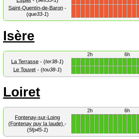
Espiet
- (
9es33-1
)
X
X
X
X
X
X
X
X
X
X
X
X
X
X
Saint-Quentin-de-Baron
-
X
X
X
X
X
X
X
X
X
X
X
X
X
X
(
que33-1
)
Isère
2h
6h
La Terrasse
- (
ter38-1
)
1
1
1
1
1
1
1
1
1
1
1
1
1
1
Le Touvet
- (
tou38-1
)
1
1
1
1
1
1
1
1
1
1
1
1
1
1
Loiret
2h
6h
Fontenay-sur-Loing
1
1
1
1
1
1
1
1
1
1
1
1
1
1
(Fontenay puy la laude)
-
(
5fp45-1
)