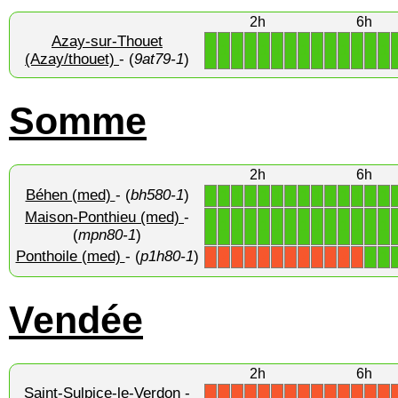
2h
6h
Azay-sur-Thouet
1
1
1
1
1
1
1
1
1
1
1
1
1
1
(Azay/thouet)
- (
9at79-1
)
Somme
2h
6h
Béhen (med)
- (
bh580-1
)
1
1
1
1
1
1
1
1
1
1
1
1
1
1
Maison-Ponthieu (med)
-
1
1
1
1
1
1
1
1
1
1
1
1
1
1
(
mpn80-1
)
Ponthoile (med)
- (
p1h80-1
)
1
1
X
X
X
X
X
X
X
X
X
X
X
X
Vendée
2h
6h
Saint-Sulpice-le-Verdon
-