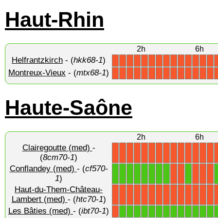
Haut-Rhin
2h
6h
Helfrantzkirch
- (
hkk68-1
)
X
X
X
X
X
X
X
X
X
X
X
X
X
X
Montreux-Vieux
- (
mtx68-1
)
X
X
X
X
X
X
X
X
X
X
X
X
X
X
Haute-Saône
2h
6h
Clairegoutte (med)
-
X
X
X
X
X
X
X
X
X
X
X
X
X
X
(
8cm70-1
)
Conflandey (med)
- (
cf570-
1
1
1
1
1
1
1
1
1
X
X
X
X
X
1
)
Haut-du-Them-Château-
X
X
X
X
X
X
X
X
X
X
X
X
X
X
Lambert (med)
- (
htc70-1
)
Les Bâties (med)
- (
ibt70-1
)
1
1
1
1
1
1
1
1
1
1
1
1
1
X