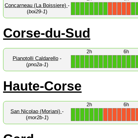
Concarneau (La Boissiere)
-
1
1
1
1
1
1
1
1
1
X
X
X
X
X
(
boi29-1
)
Corse-du-Sud
2h
6h
Pianotolli Caldarello
-
1
1
1
1
1
1
1
1
1
1
1
1
1
1
(
pno2a-1
)
Haute-Corse
2h
6h
San Nicolao (Moriani)
-
1
1
1
1
1
1
1
X
X
X
X
X
X
X
(
mor2b-1
)