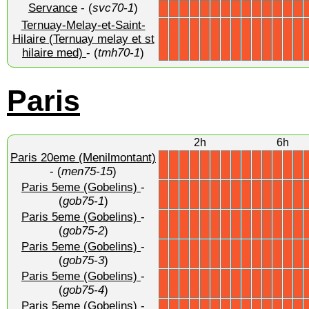
Servance
- (
svc70-1
)
X
X
X
X
X
X
X
X
X
X
X
X
X
X
Ternuay-Melay-et-Saint-
Hilaire (Ternuay melay et st
X
X
X
X
X
X
X
X
X
X
X
X
X
X
hilaire med)
- (
tmh70-1
)
Paris
2h
6h
Paris 20eme (Menilmontant)
X
X
X
X
X
X
X
X
X
X
X
X
X
X
- (
men75-15
)
Paris 5eme (Gobelins)
-
X
X
X
X
X
X
X
X
X
X
X
X
X
X
(
gob75-1
)
Paris 5eme (Gobelins)
-
X
X
X
X
X
X
X
X
X
X
X
X
X
X
(
gob75-2
)
Paris 5eme (Gobelins)
-
X
X
X
X
X
X
X
X
X
X
X
X
X
X
(
gob75-3
)
Paris 5eme (Gobelins)
-
X
X
X
X
X
X
X
X
X
X
X
X
X
X
(
gob75-4
)
Paris 5eme (Gobelins)
-