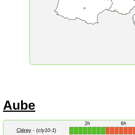
Aube
2h
6h
Clérey
- (
cly10-1
)
1
1
1
1
1
1
1
1
X
X
X
X
X
X