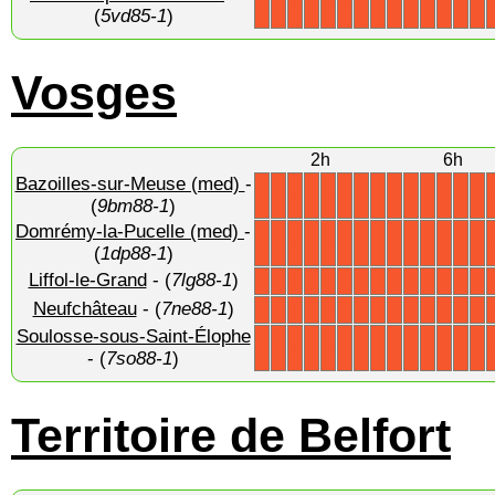
X
X
X
X
X
X
X
X
X
X
X
X
X
X
(
5vd85-1
)
Vosges
2h
6h
Bazoilles-sur-Meuse (med)
-
X
X
X
X
X
X
X
X
X
X
X
X
X
X
(
9bm88-1
)
Domrémy-la-Pucelle (med)
-
X
X
X
X
X
X
X
X
X
X
X
X
X
X
(
1dp88-1
)
Liffol-le-Grand
- (
7lg88-1
)
X
X
X
X
X
X
X
X
X
X
X
X
X
X
Neufchâteau
- (
7ne88-1
)
X
X
X
X
X
X
X
X
X
X
X
X
X
X
Soulosse-sous-Saint-Élophe
X
X
X
X
X
X
X
X
X
X
X
X
X
X
- (
7so88-1
)
Territoire de Belfort