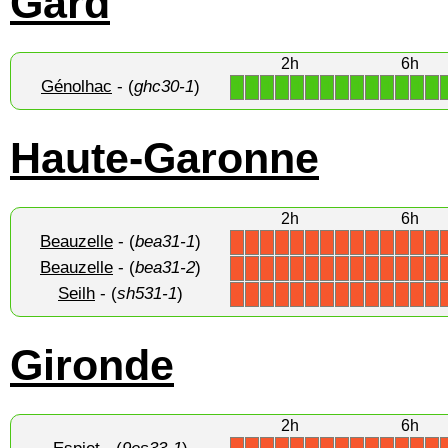
Gard
2h
6h
Génolhac
- (
ghc30-1
)
1
1
1
1
1
1
1
1
1
1
1
1
1
1
Haute-Garonne
2h
6h
Beauzelle
- (
bea31-1
)
X
X
X
X
X
X
X
X
X
X
X
X
X
X
Beauzelle
- (
bea31-2
)
X
X
X
X
X
X
X
X
X
X
X
X
X
X
Seilh
- (
sh531-1
)
X
X
X
X
X
X
X
X
X
X
X
X
X
X
Gironde
2h
6h