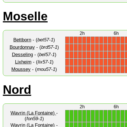
Moselle
2h
6h
Bettborn
- (
bet57-1
)
X
X
X
X
X
X
X
X
X
X
X
X
X
X
Bourdonnay
- (
brd57-1
)
X
X
X
X
X
X
X
X
X
X
X
X
X
X
Desseling
- (
bel57-1
)
X
X
X
X
X
X
X
X
X
X
X
X
X
X
Lixheim
- (
lix57-1
)
X
X
X
X
X
X
X
X
X
X
X
X
X
X
Moussey
- (
mou57-1
)
X
X
X
X
X
X
X
X
X
X
X
X
X
X
Nord
2h
6h
Wavrin (La Fontaine)
-
1
1
1
1
1
1
1
1
1
1
1
1
1
1
(
fon59-1
)
Wavrin (La Fontaine)
-