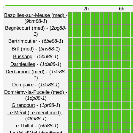
2h
6h
Bazoilles-sur-Meuse (med)
-
1
1
1
1
1
1
1
1
1
1
1
1
1
1
(
9bm88-1
)
Begnécourt (med)
- (
2bg88-
1
1
1
1
1
1
1
1
1
1
1
1
1
1
1
)
Bertrimoutier
- (
6be88-1
)
1
1
1
1
1
1
1
1
1
1
1
1
1
1
Brû (med)
- (
brw88-1
)
1
1
1
1
1
1
1
1
1
1
1
1
1
1
Bussang
- (
5bu88-1
)
1
1
1
1
1
1
1
1
1
1
1
1
1
1
Darnieulles
- (
1da88-1
)
1
1
1
1
1
1
1
1
1
1
1
1
1
1
Derbamont (med)
- (
1de88-
1
1
1
1
1
1
1
1
1
1
1
1
1
1
1
)
Dompaire
- (
1do88-1
)
1
1
1
1
1
1
1
1
1
1
1
1
1
1
Domrémy-la-Pucelle (med)
-
1
1
1
1
1
1
1
1
1
1
1
1
1
1
(
1dp88-1
)
Girancourt
- (
1gr88-1
)
1
1
1
1
1
1
1
1
1
1
1
1
1
1
Le Ménil (Le menil med)
-
1
1
1
1
1
1
1
1
1
1
1
1
1
1
(
4lm88-1
)
Le Thillot
- (
5th88-1
)
1
1
1
1
1
1
1
1
1
1
1
1
1
1