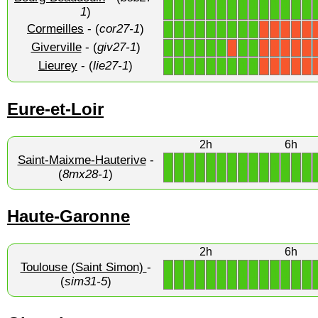
1
1
1
1
1
1
1
1
1
1
1
1
1
1
1
)
Cormeilles
- (
cor27-1
)
1
1
1
1
1
1
1
1
1
X
X
X
X
X
Giverville
- (
giv27-1
)
1
1
1
1
1
1
1
1
X
X
X
X
X
X
Lieurey
- (
lie27-1
)
1
1
1
1
1
1
1
1
1
X
X
X
X
X
Eure-et-Loir
2h
6h
Saint-Maixme-Hauterive
-
1
1
1
1
1
1
1
1
1
1
1
1
1
1
(
8mx28-1
)
Haute-Garonne
2h
6h
Toulouse (Saint Simon)
-
1
1
1
1
1
1
1
1
1
1
1
1
1
1
(
sim31-5
)