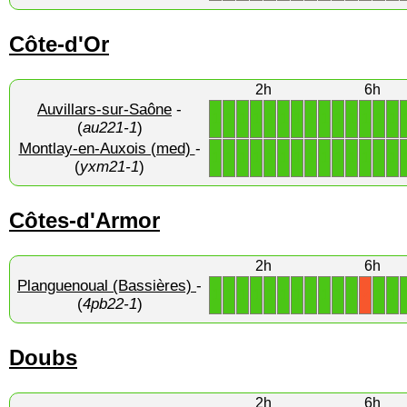
Côte-d'Or
2h
6h
Auvillars-sur-Saône
-
1
1
1
1
1
1
1
1
1
1
1
1
1
1
(
au221-1
)
Montlay-en-Auxois (med)
-
1
1
1
1
1
1
1
1
1
1
1
1
1
1
(
yxm21-1
)
Côtes-d'Armor
2h
6h
Planguenoual (Bassières)
-
1
1
1
1
1
1
1
1
1
1
1
1
1
X
(
4pb22-1
)
Doubs
2h
6h