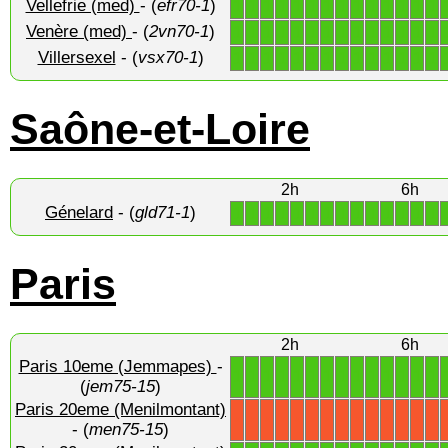
Vellefrie (med)
- (
efr70-1
)
1
1
1
1
1
1
1
1
1
1
1
1
1
1
Venère (med)
- (
2vn70-1
)
1
1
1
1
1
1
1
1
1
1
1
1
1
1
Villersexel
- (
vsx70-1
)
1
1
1
1
1
1
1
1
1
1
1
1
1
1
Saône-et-Loire
2h
6h
Génelard
- (
gld71-1
)
1
1
1
1
1
1
1
1
1
1
1
1
1
1
Paris
2h
6h
Paris 10eme (Jemmapes)
-
1
1
1
1
1
1
1
1
1
1
1
1
1
1
(
jem75-15
)
Paris 20eme (Menilmontant)
X
X
X
X
X
X
X
X
X
X
X
X
X
X
- (
men75-15
)