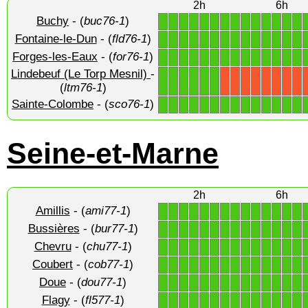
2h
6h
Buchy
- (
buc76-1
)
1
1
1
1
1
1
1
1
1
1
1
1
1
1
Fontaine-le-Dun
- (
fld76-1
)
1
1
1
1
1
1
1
1
1
1
1
1
1
1
Forges-les-Eaux
- (
for76-1
)
1
1
1
1
1
1
1
1
1
1
1
1
1
1
Lindebeuf (Le Torp Mesnil)
-
1
1
1
1
1
1
X
X
X
X
X
X
X
X
(
ltm76-1
)
Sainte-Colombe
- (
sco76-1
)
1
1
1
1
1
1
1
1
1
1
1
1
1
1
Seine-et-Marne
2h
6h
Amillis
- (
ami77-1
)
1
1
1
1
1
1
1
1
1
1
1
1
1
1
Bussières
- (
bur77-1
)
1
1
1
1
1
1
1
1
1
1
1
1
1
1
Chevru
- (
chu77-1
)
1
1
1
1
1
1
1
1
1
1
1
1
1
1
Coubert
- (
cob77-1
)
1
1
1
1
1
1
1
1
1
1
1
1
1
1
Doue
- (
dou77-1
)
1
1
1
1
1
1
1
1
1
1
1
1
1
1
Flagy
- (
fl577-1
)
1
1
1
1
1
1
1
1
1
1
1
1
1
1