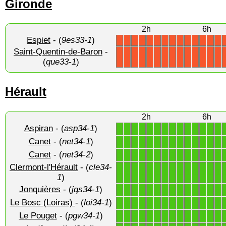
Gironde
2h
6h
Espiet
- (
9es33-1
)
X
X
X
X
X
X
X
X
X
X
X
X
X
X
Saint-Quentin-de-Baron
-
X
X
X
X
X
X
X
X
X
X
X
X
X
X
(
que33-1
)
Hérault
2h
6h
Aspiran
- (
asp34-1
)
1
1
1
1
1
1
1
1
1
1
1
1
1
1
Canet
- (
net34-1
)
1
1
1
1
1
1
1
1
1
1
1
1
1
1
Canet
- (
net34-2
)
1
1
1
1
1
1
1
1
1
1
1
1
1
1
Clermont-l'Hérault
- (
cle34-
1
1
1
1
1
1
1
1
1
1
1
1
1
1
1
)
Jonquières
- (
jqs34-1
)
1
1
1
1
1
1
1
1
1
1
1
1
1
1
Le Bosc (Loiras)
- (
loi34-1
)
1
1
1
1
1
1
1
1
1
1
1
1
1
1
Le Pouget
- (
pgw34-1
)
1
1
1
1
1
1
1
1
1
1
1
1
1
1