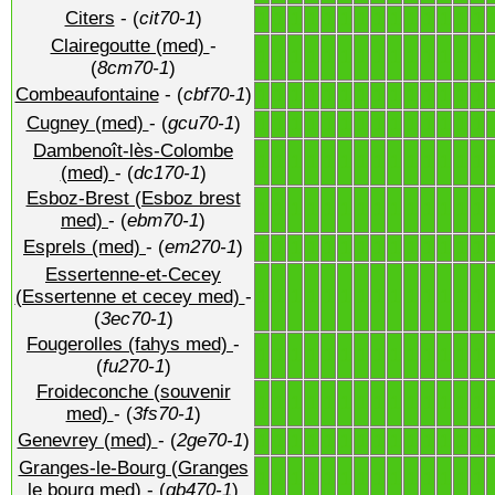
Citers
- (
cit70-1
)
1
1
1
1
1
1
1
1
1
1
1
1
1
1
Clairegoutte (med)
-
1
1
1
1
1
1
1
1
1
1
1
1
1
1
(
8cm70-1
)
Combeaufontaine
- (
cbf70-1
)
1
1
1
1
1
1
1
1
1
1
1
1
1
1
Cugney (med)
- (
gcu70-1
)
1
1
1
1
1
1
1
1
1
1
1
1
1
1
Dambenoît-lès-Colombe
1
1
1
1
1
1
1
1
1
1
1
1
1
1
(med)
- (
dc170-1
)
Esboz-Brest (Esboz brest
1
1
1
1
1
1
1
1
1
1
1
1
1
1
med)
- (
ebm70-1
)
Esprels (med)
- (
em270-1
)
1
1
1
1
1
1
1
1
1
1
1
1
1
1
Essertenne-et-Cecey
1
1
1
1
1
1
1
1
1
1
1
1
1
1
(Essertenne et cecey med)
-
(
3ec70-1
)
Fougerolles (fahys med)
-
1
1
1
1
1
1
1
1
1
1
1
1
1
1
(
fu270-1
)
Froideconche (souvenir
1
1
1
1
1
1
1
1
1
1
1
1
1
1
med)
- (
3fs70-1
)
Genevrey (med)
- (
2ge70-1
)
1
1
1
1
1
1
1
1
1
1
1
1
1
1
Granges-le-Bourg (Granges
1
1
1
1
1
1
1
1
1
1
1
1
1
1
le bourg med)
- (
gb470-1
)