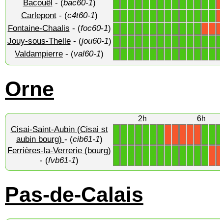
Bacouël
- (
bac60-1
)
1
1
1
1
1
1
1
1
1
1
1
1
1
1
Carlepont
- (
c4t60-1
)
1
1
1
1
1
1
1
1
1
1
1
1
1
1
Fontaine-Chaalis
- (
foc60-1
)
1
1
1
1
1
1
1
1
1
1
1
1
X
X
Jouy-sous-Thelle
- (
jou60-1
)
1
1
1
1
1
1
1
1
1
1
1
1
1
1
Valdampierre
- (
val60-1
)
1
1
1
1
1
1
1
1
1
1
1
1
1
1
Orne
2h
6h
Cisai-Saint-Aubin (Cisai st
1
1
1
1
1
1
1
1
1
X
X
X
X
X
aubin bourg)
- (
cib61-1
)
Ferrières-la-Verrerie (bourg)
1
1
1
1
1
1
1
1
1
1
1
1
1
X
- (
fvb61-1
)
Pas-de-Calais