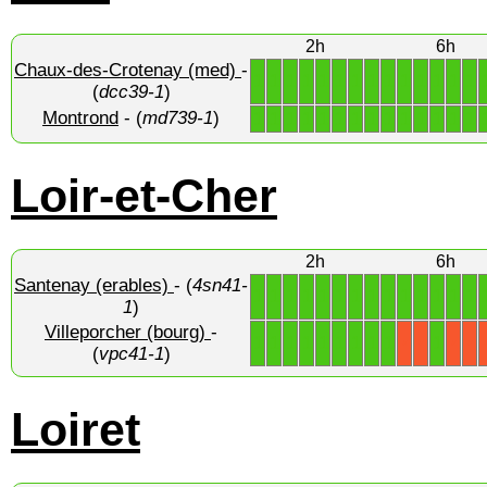
2h
6h
Chaux-des-Crotenay (med)
-
1
1
1
1
1
1
1
1
1
1
1
1
1
1
(
dcc39-1
)
Montrond
- (
md739-1
)
1
1
1
1
1
1
1
1
1
1
1
1
1
1
Loir-et-Cher
2h
6h
Santenay (erables)
- (
4sn41-
1
1
1
1
1
1
1
1
1
1
1
1
1
1
1
)
Villeporcher (bourg)
-
1
1
1
1
1
1
1
1
1
1
X
X
X
X
(
vpc41-1
)
Loiret