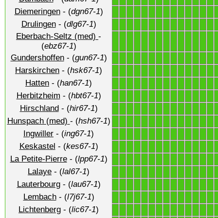
Diemeringen
- (
dgn67-1
)
1
1
1
1
1
1
1
1
1
1
1
1
1
1
Drulingen
- (
dlg67-1
)
1
1
1
1
1
1
1
1
1
1
1
1
1
1
Eberbach-Seltz (med)
-
1
1
1
1
1
1
1
1
1
1
1
1
1
1
(
ebz67-1
)
Gundershoffen
- (
gun67-1
)
1
1
1
1
1
1
1
1
1
1
1
1
1
1
Harskirchen
- (
hsk67-1
)
1
1
1
1
1
1
1
1
1
1
1
1
1
1
Hatten
- (
han67-1
)
1
1
1
1
1
1
1
1
1
1
1
1
1
1
Herbitzheim
- (
hbt67-1
)
1
1
1
1
1
1
1
1
1
1
1
1
1
1
Hirschland
- (
hir67-1
)
1
1
1
1
1
1
1
1
1
1
1
1
1
1
Hunspach (med)
- (
hsh67-1
)
1
1
1
1
1
1
1
1
1
1
1
1
1
1
Ingwiller
- (
ing67-1
)
1
1
1
1
1
1
1
1
1
1
1
1
1
1
Keskastel
- (
kes67-1
)
1
1
1
1
1
1
1
1
1
1
1
1
1
1
La Petite-Pierre
- (
lpp67-1
)
1
1
1
1
1
1
1
1
1
1
1
1
1
1
Lalaye
- (
lal67-1
)
1
1
1
1
1
1
1
1
1
1
1
1
1
1
Lauterbourg
- (
lau67-1
)
1
1
1
1
1
1
1
1
1
1
1
1
1
1
Lembach
- (
l7j67-1
)
1
1
1
1
1
1
1
1
1
1
1
1
1
1
Lichtenberg
- (
lic67-1
)
1
1
1
1
1
1
1
1
1
1
1
1
1
1