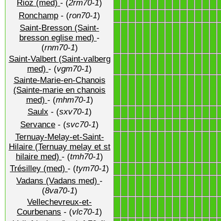
Rioz (med)
- (
2rm70-1
)
1
1
1
1
1
1
1
1
1
1
1
1
1
1
Ronchamp
- (
ron70-1
)
1
1
1
1
1
1
1
1
1
1
1
1
1
1
Saint-Bresson (Saint-
1
1
1
1
1
1
1
1
1
1
1
1
1
1
bresson eglise med)
-
(
rnm70-1
)
Saint-Valbert (Saint-valberg
1
1
1
1
1
1
1
1
1
1
1
1
1
1
med)
- (
vgm70-1
)
Sainte-Marie-en-Chanois
1
1
1
1
1
1
1
1
1
1
1
1
1
1
(Sainte-marie en chanois
med)
- (
mhm70-1
)
Saulx
- (
sxv70-1
)
1
1
1
1
1
1
1
1
1
1
1
1
1
1
Servance
- (
svc70-1
)
1
1
1
1
1
1
1
1
1
1
1
1
1
1
Ternuay-Melay-et-Saint-
1
1
1
1
1
1
1
1
1
1
1
1
1
1
Hilaire (Ternuay melay et st
hilaire med)
- (
tmh70-1
)
Trésilley (med)
- (
tym70-1
)
1
1
1
1
1
1
1
1
1
1
1
1
1
1
Vadans (Vadans med)
-
1
1
1
1
1
1
1
1
1
1
1
1
1
1
(
8va70-1
)
Vellechevreux-et-
1
1
1
1
1
1
1
1
1
1
1
1
1
1
Courbenans
- (
vlc70-1
)