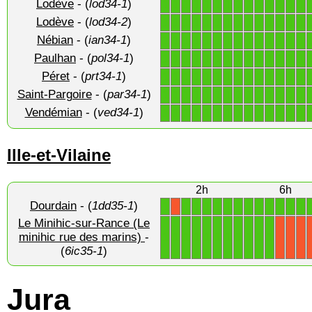
Lodève
- (
lod34-1
)
1
1
1
1
1
1
1
1
1
1
1
1
1
1
Lodève
- (
lod34-2
)
1
1
1
1
1
1
1
1
1
1
1
1
1
1
Nébian
- (
ian34-1
)
1
1
1
1
1
1
1
1
1
1
1
1
1
1
Paulhan
- (
pol34-1
)
1
1
1
1
1
1
1
1
1
1
1
1
1
1
Péret
- (
prt34-1
)
1
1
1
1
1
1
1
1
1
1
1
1
1
1
Saint-Pargoire
- (
par34-1
)
1
1
1
1
1
1
1
1
1
1
1
1
1
1
Vendémian
- (
ved34-1
)
1
1
1
1
1
1
1
1
1
1
1
1
1
1
Ille-et-Vilaine
2h
6h
Dourdain
- (
1dd35-1
)
1
1
1
1
1
1
1
1
1
1
1
1
1
X
Le Minihic-sur-Rance (Le
1
1
1
1
1
1
1
1
1
1
1
minihic rue des marins)
-
X
X
X
(
6ic35-1
)
Jura