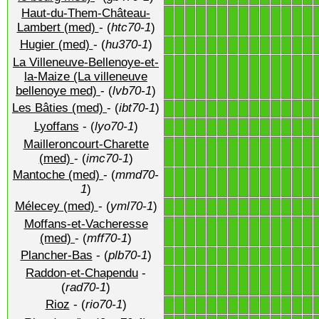
Haut-du-Them-Château-
1
1
1
1
1
1
1
1
1
1
1
1
1
1
Lambert (med)
- (
htc70-1
)
Hugier (med)
- (
hu370-1
)
1
1
1
1
1
1
1
1
1
1
1
1
1
1
La Villeneuve-Bellenoye-et-
1
1
1
1
1
1
1
1
1
1
1
1
1
1
la-Maize (La villeneuve
bellenoye med)
- (
lvb70-1
)
Les Bâties (med)
- (
ibt70-1
)
1
1
1
1
1
1
1
1
1
1
1
1
1
1
Lyoffans
- (
lyo70-1
)
1
1
1
1
1
1
1
1
1
1
1
1
1
1
Mailleroncourt-Charette
1
1
1
1
1
1
1
1
1
1
1
1
1
1
(med)
- (
imc70-1
)
Mantoche (med)
- (
mmd70-
1
1
1
1
1
1
1
1
1
1
1
1
1
1
1
)
Mélecey (med)
- (
yml70-1
)
1
1
1
1
1
1
1
1
1
1
1
1
1
1
Moffans-et-Vacheresse
1
1
1
1
1
1
1
1
1
1
1
1
1
1
(med)
- (
mff70-1
)
Plancher-Bas
- (
plb70-1
)
1
1
1
1
1
1
1
1
1
1
1
1
1
1
Raddon-et-Chapendu
-
1
1
1
1
1
1
1
1
1
1
1
1
1
1
(
rad70-1
)
Rioz
- (
rio70-1
)
1
1
1
1
1
1
1
1
1
1
1
1
1
1