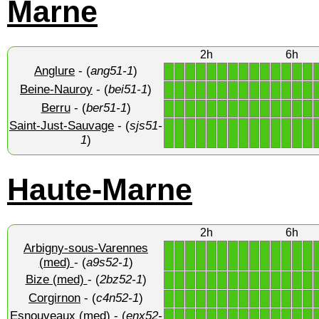
Marne
2h
6h
Anglure
- (
ang51-1
)
1
1
1
1
1
1
1
1
1
1
1
1
1
1
Beine-Nauroy
- (
bei51-1
)
1
1
1
1
1
1
1
1
1
1
1
1
1
1
Berru
- (
ber51-1
)
1
1
1
1
1
1
1
1
1
1
1
1
1
1
Saint-Just-Sauvage
- (
sjs51-
1
1
1
1
1
1
1
1
1
1
1
1
1
1
1
)
Haute-Marne
2h
6h
Arbigny-sous-Varennes
1
1
1
1
1
1
1
1
1
1
1
1
1
1
(med)
- (
a9s52-1
)
Bize (med)
- (
2bz52-1
)
1
1
1
1
1
1
1
1
1
1
1
1
1
1
Corgirnon
- (
c4n52-1
)
1
1
1
1
1
1
1
1
1
1
1
1
1
1
Esnouveaux (med)
- (
enx52-