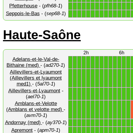
Pfetterhouse
- (
pfh68-1
)
1
1
1
1
1
1
1
1
1
1
1
1
1
1
Seppois-le-Bas
- (
sep68-1
)
1
1
1
1
1
1
1
1
1
1
1
1
1
1
Haute-Saône
2h
6h
Adelans-et-le-Val-de-
1
1
1
1
1
1
1
1
1
1
1
1
1
1
Bithaine (med)
- (
ad270-1
)
Aillevillers-et-Lyaumont
1
1
1
1
1
1
1
1
1
1
1
1
1
1
(Aillevillers et lyaumont
med1)
- (
5al70-1
)
Aillevillers-et-Lyaumont
-
1
1
1
1
1
1
1
1
1
1
1
1
1
1
(
ael70-1
)
Amblans-et-Velotte
1
1
1
1
1
1
1
1
1
1
1
1
1
1
(Amblans et velotte med)
-
(
avm70-1
)
Andornay (med)
- (
ay370-1
)
1
1
1
1
1
1
1
1
1
1
1
1
1
1
Apremont
- (
apm70-1
)
1
1
1
1
1
1
1
1
1
1
1
1
1
1