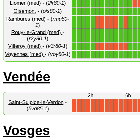
Liomer (med)
- (
2lr80-1
)
1
1
1
1
1
1
1
1
1
1
1
1
1
X
Oisemont
- (
ois80-1
)
1
1
1
1
1
1
1
1
1
1
1
1
1
1
Rambures (med)
- (
rmu80-
1
1
1
1
1
1
1
1
X
X
X
X
X
X
1
)
Rouy-le-Grand (med)
-
1
1
1
1
1
1
1
1
1
1
1
1
1
1
(
r2y80-1
)
Villeroy (med)
- (
v3r80-1
)
1
1
1
1
1
1
1
X
X
X
X
X
X
X
Voyennes (med)
- (
voy80-1
)
1
1
1
1
1
1
1
1
1
1
1
1
1
1
Vendée
2h
6h
Saint-Sulpice-le-Verdon
-
X
X
X
X
X
X
X
X
X
X
X
X
X
X
(
5vd85-1
)
Vosges