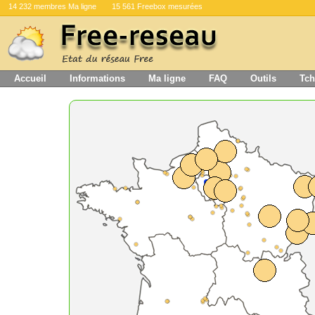
14 232 membres Ma ligne
15 561 Freebox mesurées
Accueil
Informations
Ma ligne
FAQ
Outils
Tch