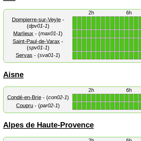
2h
6h
Dompierre-sur-Veyle
-
1
1
1
1
1
1
1
1
1
1
1
1
1
1
(
dpv01-1
)
Marlieux
- (
max01-1
)
1
1
1
1
1
1
1
1
1
1
1
1
1
1
Saint-Paul-de-Varax
-
1
1
1
1
1
1
1
1
1
1
1
1
1
1
(
spv01-1
)
Servas
- (
sva01-1
)
1
1
1
1
1
1
1
1
1
1
1
1
1
1
Aisne
2h
6h
Condé-en-Brie
- (
con02-1
)
1
1
1
1
1
1
1
1
1
1
1
1
1
1
Coupru
- (
par02-1
)
1
1
1
1
1
1
1
1
1
1
1
1
1
1
Alpes de Haute-Provence
2h
6h