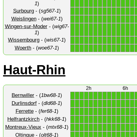
1
1
1
1
1
1
1
1
1
1
1
1
1
1
1
)
Surbourg
- (
sg567-1
)
1
1
1
1
1
1
1
1
1
1
1
1
1
1
Weislingen
- (
wei67-1
)
1
1
1
1
1
1
1
1
1
1
1
1
1
1
Wingen-sur-Moder
- (
wig67-
1
1
1
1
1
1
1
1
1
1
1
1
1
1
1
)
Wissembourg
- (
wis67-1
)
1
1
1
1
1
1
1
1
1
1
1
1
1
1
Woerth
- (
woe67-1
)
1
1
1
1
1
1
1
1
1
1
1
1
1
1
Haut-Rhin
2h
6h
Bernwiller
- (
1bw68-1
)
1
1
1
1
1
1
1
1
1
1
1
1
1
1
Durlinsdorf
- (
dld68-1
)
1
1
1
1
1
1
1
1
1
1
1
1
1
1
Ferrette
- (
fer68-1
)
1
1
1
1
1
1
1
1
1
1
1
1
1
1
Helfrantzkirch
- (
hkk68-1
)
1
1
1
1
1
1
1
1
1
1
1
1
1
1
Montreux-Vieux
- (
mtx68-1
)
1
1
1
1
1
1
1
1
1
1
1
1
1
1
Oltingue
- (
olt68-1
)
1
1
1
1
1
1
1
1
1
1
1
1
1
1