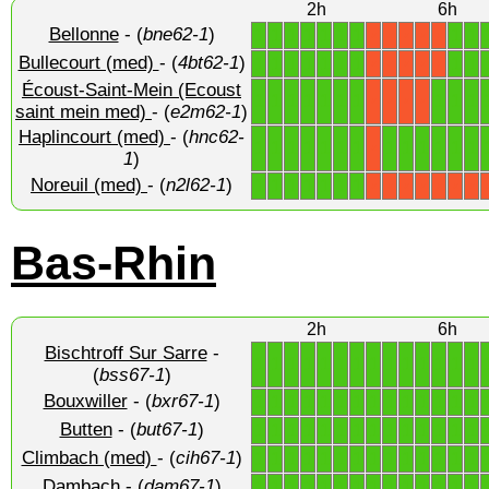
2h
6h
Bellonne
- (
bne62-1
)
1
1
1
1
1
1
1
1
1
X
X
X
X
X
Bullecourt (med)
- (
4bt62-1
)
1
1
1
1
1
1
1
1
1
X
X
X
X
X
Écoust-Saint-Mein (Ecoust
1
1
1
1
1
1
1
1
1
1
X
X
X
X
saint mein med)
- (
e2m62-1
)
Haplincourt (med)
- (
hnc62-
1
1
1
1
1
1
1
1
1
1
1
1
1
X
1
)
Noreuil (med)
- (
n2l62-1
)
1
1
1
1
1
1
1
X
X
X
X
X
X
X
Bas-Rhin
2h
6h
Bischtroff Sur Sarre
-
1
1
1
1
1
1
1
1
1
1
1
1
1
1
(
bss67-1
)
Bouxwiller
- (
bxr67-1
)
1
1
1
1
1
1
1
1
1
1
1
1
1
1
Butten
- (
but67-1
)
1
1
1
1
1
1
1
1
1
1
1
1
1
1
Climbach (med)
- (
cih67-1
)
1
1
1
1
1
1
1
1
1
1
1
1
1
1
Dambach
- (
dam67-1
)
1
1
1
1
1
1
1
1
1
1
1
1
1
1