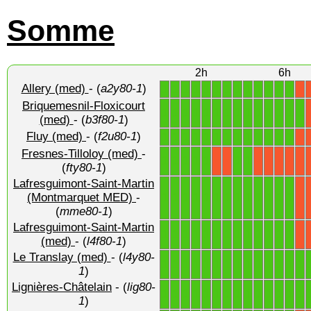
Somme
2h
6h
Allery (med)
- (
a2y80-1
)
1
1
1
1
1
1
1
1
1
1
1
1
1
X
Briquemesnil-Floxicourt
1
1
1
1
1
1
1
1
1
1
1
1
1
1
(med)
- (
b3f80-1
)
Fluy (med)
- (
f2u80-1
)
1
1
1
1
1
1
1
1
1
1
1
1
1
X
Fresnes-Tilloloy (med)
-
1
1
1
1
1
1
1
X
X
X
X
X
X
X
(
fty80-1
)
Lafresguimont-Saint-Martin
1
1
1
1
1
1
1
1
1
1
1
1
1
(Montmarquet MED)
-
X
(
mme80-1
)
Lafresguimont-Saint-Martin
1
1
1
1
1
1
1
1
1
1
1
1
1
X
(med)
- (
l4f80-1
)
Le Translay (med)
- (
l4y80-
1
1
1
1
1
1
1
1
1
1
1
1
1
1
1
)
Lignières-Châtelain
- (
lig80-
1
1
1
1
1
1
1
1
1
1
1
1
1
1
1
)