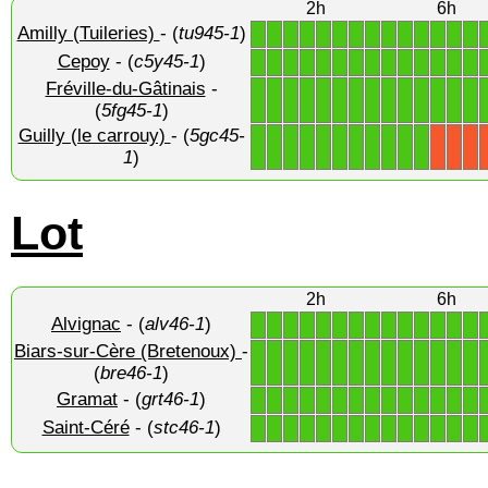
2h
6h
Amilly (Tuileries)
- (
tu945-1
)
1
1
1
1
1
1
1
1
1
1
1
1
1
1
Cepoy
- (
c5y45-1
)
1
1
1
1
1
1
1
1
1
1
1
1
1
1
Fréville-du-Gâtinais
-
1
1
1
1
1
1
1
1
1
1
1
1
1
1
(
5fg45-1
)
Guilly (le carrouy)
- (
5gc45-
1
1
1
1
1
1
1
1
1
1
1
X
X
X
1
)
Lot
2h
6h
Alvignac
- (
alv46-1
)
1
1
1
1
1
1
1
1
1
1
1
1
1
1
Biars-sur-Cère (Bretenoux)
-
1
1
1
1
1
1
1
1
1
1
1
1
1
1
(
bre46-1
)
Gramat
- (
grt46-1
)
1
1
1
1
1
1
1
1
1
1
1
1
1
1
Saint-Céré
- (
stc46-1
)
1
1
1
1
1
1
1
1
1
1
1
1
1
1