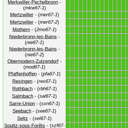
Merkwiller-Pechelbronn
-
1
1
1
1
1
1
1
1
1
1
1
1
1
1
(
mkw67-1
)
Mertzwiller
- (
mer67-1
)
1
1
1
1
1
1
1
1
1
1
1
1
1
1
Mertzwiller
- (
mer67-2
)
1
1
1
1
1
1
1
1
1
1
1
1
1
1
Mothern
- (
2mo67-1
)
1
1
1
1
1
1
1
1
1
1
1
1
1
1
Niederbronn-les-Bains
-
1
1
1
1
1
1
1
1
1
1
1
1
1
1
(
nie67-1
)
Niederbronn-les-Bains
-
1
1
1
1
1
1
1
1
1
1
1
1
1
1
(
nie67-2
)
Obermodern-Zutzendorf
-
1
1
1
1
1
1
1
1
1
1
1
1
1
1
(
mod67-1
)
Pfaffenhoffen
- (
pfa67-1
)
1
1
1
1
1
1
1
1
1
1
1
1
1
1
Rexingen
- (
rex67-1
)
1
1
1
1
1
1
1
1
1
1
1
1
1
1
Rothbach
- (
rbh67-1
)
1
1
1
1
1
1
1
1
1
1
1
1
1
1
Salmbach
- (
sal67-1
)
1
1
1
1
1
1
1
1
1
1
1
1
1
1
Sarre-Union
- (
sxn67-1
)
1
1
1
1
1
1
1
1
1
1
1
1
1
1
Seebach
- (
see67-1
)
1
1
1
1
1
1
1
1
1
1
1
1
1
1
Seltz
- (
sel67-1
)
1
1
1
1
1
1
1
1
1
1
1
1
1
1
Soultz-sous-Forêts
- (
szf67-