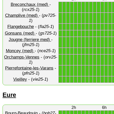
Breconchaux (med)
-
1
1
1
1
1
1
1
1
1
1
1
1
1
1
(
rcx25-1
)
Champlive (med)
- (
pv725-
1
1
1
1
1
1
1
1
1
1
1
1
1
1
1
)
Flangebouche
- (
fla25-1
)
1
1
1
1
1
1
1
1
1
1
1
1
1
1
Gonsans (med)
- (
gs725-1
)
1
1
1
1
1
1
1
1
1
1
1
1
1
1
Jougne (ferriere med)
-
1
1
1
1
1
1
1
1
1
1
1
1
1
1
(
jfm25-1
)
Moncey (med)
- (
nce25-1
)
1
1
1
1
1
1
1
1
1
1
1
1
1
1
Orchamps-Vennes
- (
orv25-
1
1
1
1
1
1
1
1
1
1
1
1
1
1
1
)
Pierrefontaine-les-Varans
-
1
1
1
1
1
1
1
1
1
1
1
1
1
1
(
pfn25-1
)
Vieilley
- (
vie25-1
)
1
1
1
1
1
1
1
1
1
1
1
1
1
1
Eure
2h
6h
Bourg-Beaudouin
- (
bob27-