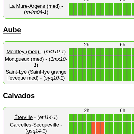
La Mure-Argens (med)
-
1
1
1
1
1
1
1
1
1
1
1
1
1
1
(
m4m04-1
)
Aube
2h
6h
Montfey (med)
- (
m4f10-1
)
1
1
1
1
1
1
1
1
1
1
1
1
1
1
Montgueux (med)
- (
1mx10-
1
1
1
1
1
1
1
1
1
1
1
1
1
1
1
)
Saint-Lyé (Saint-lye grange
1
1
1
1
1
1
1
1
1
1
1
1
1
1
l'eveque med)
- (
syq10-1
)
Calvados
2h
6h
Éterville
- (
et414-1
)
1
1
1
1
1
1
1
1
1
1
1
1
1
1
Garcelles-Secqueville
-
1
1
1
1
1
1
1
1
1
1
1
X
X
X
(
gsq14-1
)