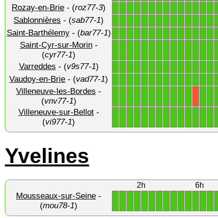
Rozay-en-Brie
- (
roz77-3
)
1
1
1
1
1
1
1
1
1
1
1
1
1
1
Sablonnières
- (
sab77-1
)
1
1
1
1
1
1
1
1
1
1
1
1
1
1
Saint-Barthélemy
- (
bar77-1
)
1
1
1
1
1
1
1
1
1
1
1
1
1
1
Saint-Cyr-sur-Morin
-
1
1
1
1
1
1
1
1
1
1
1
1
1
1
(
cyr77-1
)
Varreddes
- (
v9s77-1
)
1
1
1
1
1
1
1
1
1
1
1
1
1
1
Vaudoy-en-Brie
- (
vad77-1
)
1
1
1
1
1
1
1
1
1
1
1
1
1
1
Villeneuve-les-Bordes
-
1
1
1
1
1
1
1
1
1
1
1
1
1
X
(
vnv77-1
)
Villeneuve-sur-Bellot
-
1
1
1
1
1
1
1
1
1
1
1
1
1
1
(
vi977-1
)
Yvelines
2h
6h
Mousseaux-sur-Seine
-
1
1
1
1
1
1
1
1
1
1
1
1
1
1
(
mou78-1
)