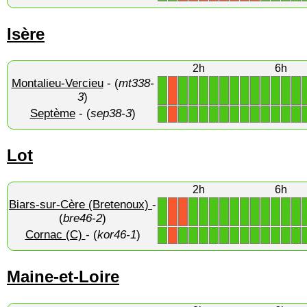
Isère
2h
6h
Montalieu-Vercieu
- (
mt338-
1
1
1
1
1
1
1
1
1
1
1
1
1
X
3
)
Septème
- (
sep38-3
)
1
1
1
1
1
1
1
1
1
1
1
1
1
X
Lot
2h
6h
Biars-sur-Cère (Bretenoux)
-
1
1
1
1
1
1
1
1
1
1
1
1
X
X
(
bre46-2
)
Cornac (C)
- (
kor46-1
)
1
1
1
1
1
1
1
1
1
1
1
1
1
X
Maine-et-Loire