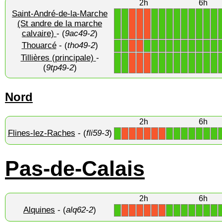
2h
6h
Saint-André-de-la-Marche
1
1
1
1
1
1
1
1
1
1
1
(St andre de la marche
X
X
X
calvaire)
- (
9ac49-2
)
Thouarcé
- (
tho49-2
)
1
1
1
1
1
1
1
1
1
1
1
1
X
X
Tillières (principale)
-
1
1
1
1
1
1
1
1
1
1
1
X
X
X
(
9tp49-2
)
Nord
2h
6h
Flines-lez-Raches
- (
fli59-3
)
1
1
1
1
1
1
1
1
X
X
X
X
X
X
Pas-de-Calais
2h
6h
Alquines
- (
alq62-2
)
1
1
1
1
1
1
1
1
X
X
X
X
X
X