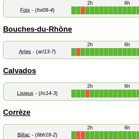
2h
6h
Foix
- (
foi09-4
)
1
1
1
1
1
1
1
1
1
1
1
1
1
X
Bouches-du-Rhône
2h
6h
Arles
- (
arl13-7
)
1
1
1
1
1
1
1
1
1
1
1
1
1
X
Calvados
2h
6h
Lisieux
- (
lis14-3
)
1
1
1
1
1
1
1
1
1
1
1
1
1
X
Corrèze
2h
6h
Billac
- (
6bh19-2
)
1
1
1
1
1
1
1
1
1
1
1
1
X
X