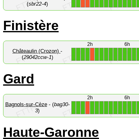
1
1
1
1
1
1
1
1
1
1
1
1
X
X
(
sbr22-4
)
Finistère
2h
6h
Châteaulin (Crozon)
-
1
1
1
1
1
1
1
1
1
1
1
1
1
X
(
29042ccw-1
)
Gard
2h
6h
Bagnols-sur-Cèze
- (
bag30-
1
1
1
1
1
1
1
1
1
1
1
1
1
X
3
)
Haute-Garonne