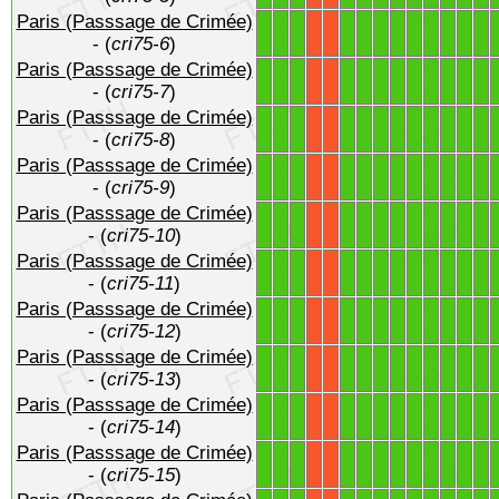
Paris (Passsage de Crimée)
1
1
1
1
1
1
1
1
1
1
1
1
X
X
- (
cri75-6
)
Paris (Passsage de Crimée)
1
1
1
1
1
1
1
1
1
1
1
1
X
X
- (
cri75-7
)
Paris (Passsage de Crimée)
1
1
1
1
1
1
1
1
1
1
1
1
X
X
- (
cri75-8
)
Paris (Passsage de Crimée)
1
1
1
1
1
1
1
1
1
1
1
1
X
X
- (
cri75-9
)
Paris (Passsage de Crimée)
1
1
1
1
1
1
1
1
1
1
1
1
X
X
- (
cri75-10
)
Paris (Passsage de Crimée)
1
1
1
1
1
1
1
1
1
1
1
1
X
X
- (
cri75-11
)
Paris (Passsage de Crimée)
1
1
1
1
1
1
1
1
1
1
1
1
X
X
- (
cri75-12
)
Paris (Passsage de Crimée)
1
1
1
1
1
1
1
1
1
1
1
1
X
X
- (
cri75-13
)
Paris (Passsage de Crimée)
1
1
1
1
1
1
1
1
1
1
1
1
X
X
- (
cri75-14
)
Paris (Passsage de Crimée)
1
1
1
1
1
1
1
1
1
1
1
1
X
X
- (
cri75-15
)