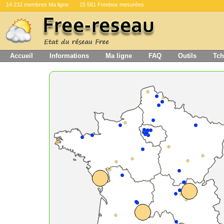
14 232 membres Ma ligne
15 561 Freebox mesurées
Accueil
Informations
Ma ligne
FAQ
Outils
Tch