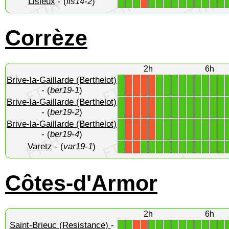
Lisieux
- (
lis14-2
)
1
1
1
1
1
1
1
1
1
1
1
1
1
X
Corrèze
2h
6h
Brive-la-Gaillarde (Berthelot)
1
1
1
1
1
1
1
1
1
1
X
X
X
X
- (
ber19-1
)
Brive-la-Gaillarde (Berthelot)
1
1
1
1
1
1
1
1
1
1
X
X
X
X
- (
ber19-2
)
Brive-la-Gaillarde (Berthelot)
1
1
1
1
1
1
1
1
1
1
X
X
X
X
- (
ber19-4
)
Varetz
- (
var19-1
)
1
1
1
1
1
1
1
1
1
1
1
1
X
X
Côtes-d'Armor
2h
6h
Saint-Brieuc (Resistance)
-