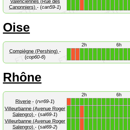
Valenciennes (Rue des
1
1
1
1
1
1
1
1
1
1
1
1
1
X
Canonniers)
- (
can59-1
)
Oise
2h
6h
Compiègne (Pershing)
-
1
1
1
1
1
1
1
1
1
1
1
1
X
X
(
cop60-6
)
Rhône
2h
6h
Riverie
- (
rvr69-1
)
1
1
1
1
1
1
1
1
1
1
1
1
1
X
Villeurbanne (Avenue Roger
1
1
1
1
1
1
1
1
1
1
1
1
1
X
Salengro)
- (
sal69-1
)
Villeurbanne (Avenue Roger
1
1
1
1
1
1
1
1
1
1
1
1
1
X
Salengro)
- (
sal69-2
)