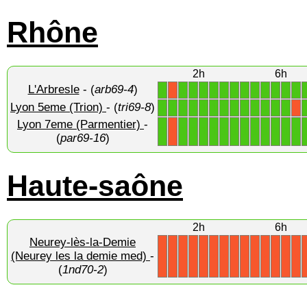
Rhône
2h
6h
L'Arbresle
- (
arb69-4
)
1
1
1
1
1
1
1
1
1
1
1
1
1
X
Lyon 5eme (Trion)
- (
tri69-8
)
1
1
1
1
1
1
1
1
1
1
1
1
1
X
Lyon 7eme (Parmentier)
-
1
1
1
1
1
1
1
1
1
1
1
1
1
X
(
par69-16
)
Haute-saône
2h
6h
Neurey-lès-la-Demie
(Neurey les la demie med)
-
X
X
X
X
X
X
X
X
X
X
X
X
X
X
(
1nd70-2
)