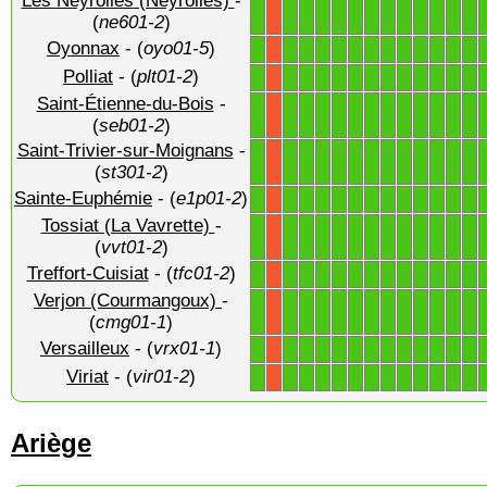
Les Neyrolles (Neyrolles)
-
1
1
1
1
1
1
1
1
1
1
1
1
1
X
(
ne601-2
)
Oyonnax
- (
oyo01-5
)
1
1
1
1
1
1
1
1
1
1
1
1
1
X
Polliat
- (
plt01-2
)
1
1
1
1
1
1
1
1
1
1
1
1
1
X
Saint-Étienne-du-Bois
-
1
1
1
1
1
1
1
1
1
1
1
1
1
X
(
seb01-2
)
Saint-Trivier-sur-Moignans
-
1
1
1
1
1
1
1
1
1
1
1
1
1
X
(
st301-2
)
Sainte-Euphémie
- (
e1p01-2
)
1
1
1
1
1
1
1
1
1
1
1
1
1
X
Tossiat (La Vavrette)
-
1
1
1
1
1
1
1
1
1
1
1
1
1
X
(
vvt01-2
)
Treffort-Cuisiat
- (
tfc01-2
)
1
1
1
1
1
1
1
1
1
1
1
1
1
X
Verjon (Courmangoux)
-
1
1
1
1
1
1
1
1
1
1
1
1
1
X
(
cmg01-1
)
Versailleux
- (
vrx01-1
)
1
1
1
1
1
1
1
1
1
1
1
1
1
X
Viriat
- (
vir01-2
)
1
1
1
1
1
1
1
1
1
1
1
1
1
X
Ariège