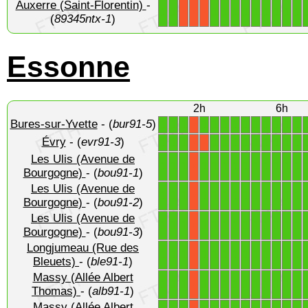
Auxerre (Saint-Florentin)
-
1
1
1
1
1
1
1
1
1
1
1
X
X
X
(
89345ntx-1
)
Essonne
2h
6h
Bures-sur-Yvette
- (
bur91-5
)
1
1
1
1
1
1
1
1
1
1
1
1
1
X
Évry
- (
evr91-3
)
1
1
1
1
1
1
1
1
1
1
1
1
X
X
Les Ulis (Avenue de
1
1
1
1
1
1
1
1
1
1
1
1
1
X
Bourgogne)
- (
bou91-1
)
Les Ulis (Avenue de
1
1
1
1
1
1
1
1
1
1
1
1
1
X
Bourgogne)
- (
bou91-2
)
Les Ulis (Avenue de
1
1
1
1
1
1
1
1
1
1
1
1
1
X
Bourgogne)
- (
bou91-3
)
Longjumeau (Rue des
1
1
1
1
1
1
1
1
1
1
1
1
1
X
Bleuets)
- (
ble91-1
)
Massy (Allée Albert
1
1
1
1
1
1
1
1
1
1
1
1
1
X
Thomas)
- (
alb91-1
)
Massy (Allée Albert