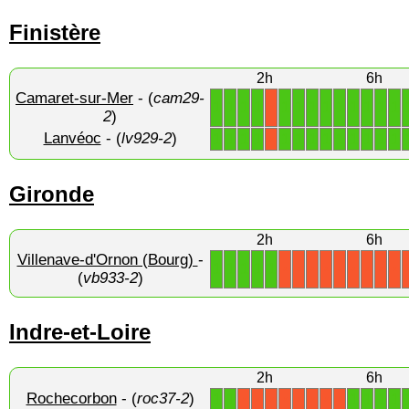
Finistère
2h
6h
Camaret-sur-Mer
- (
cam29-
1
1
1
1
1
1
1
1
1
1
1
1
1
X
2
)
Lanvéoc
- (
lv929-2
)
1
1
1
1
1
1
1
1
1
1
1
1
1
X
Gironde
2h
6h
Villenave-d'Ornon (Bourg)
-
1
1
1
1
1
X
X
X
X
X
X
X
X
X
(
vb933-2
)
Indre-et-Loire
2h
6h
Rochecorbon
- (
roc37-2
)
1
1
1
1
1
1
X
X
X
X
X
X
X
X