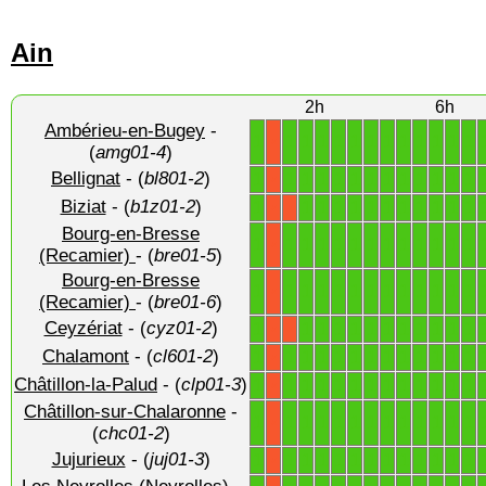
Ain
2h
6h
Ambérieu-en-Bugey
-
1
1
1
1
1
1
1
1
1
1
1
1
1
X
(
amg01-4
)
Bellignat
- (
bl801-2
)
1
1
1
1
1
1
1
1
1
1
1
1
1
X
Biziat
- (
b1z01-2
)
1
1
1
1
1
1
1
1
1
1
1
1
X
X
Bourg-en-Bresse
1
1
1
1
1
1
1
1
1
1
1
1
1
X
(Recamier)
- (
bre01-5
)
Bourg-en-Bresse
1
1
1
1
1
1
1
1
1
1
1
1
1
X
(Recamier)
- (
bre01-6
)
Ceyzériat
- (
cyz01-2
)
1
1
1
1
1
1
1
1
1
1
1
1
X
X
Chalamont
- (
cl601-2
)
1
1
1
1
1
1
1
1
1
1
1
1
1
X
Châtillon-la-Palud
- (
clp01-3
)
1
1
1
1
1
1
1
1
1
1
1
1
1
X
Châtillon-sur-Chalaronne
-
1
1
1
1
1
1
1
1
1
1
1
1
1
X
(
chc01-2
)
Jujurieux
- (
juj01-3
)
1
1
1
1
1
1
1
1
1
1
1
1
1
X