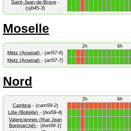
Saint-Jean-de-Braye
-
1
1
1
1
1
1
1
1
1
1
1
1
1
X
(
sjb45-3
)
Moselle
2h
6h
Metz (Arsenal)
- (
arl57-6
)
1
1
1
1
1
1
1
1
1
1
1
1
X
X
Metz (Arsenal)
- (
arl57-7
)
1
1
1
1
1
1
1
1
1
1
1
1
X
X
Nord
2h
6h
Cambrai
- (
cam59-2
)
X
X
X
X
X
X
X
X
X
X
X
X
X
X
Lille (Boitelle)
- (
boi59-4
)
1
1
1
1
1
1
1
1
1
1
1
1
1
X
Valenciennes (Rue Jean
1
1
1
1
1
1
1
1
1
1
1
1
1
X
Bonmarché)
- (
bon59-1
)