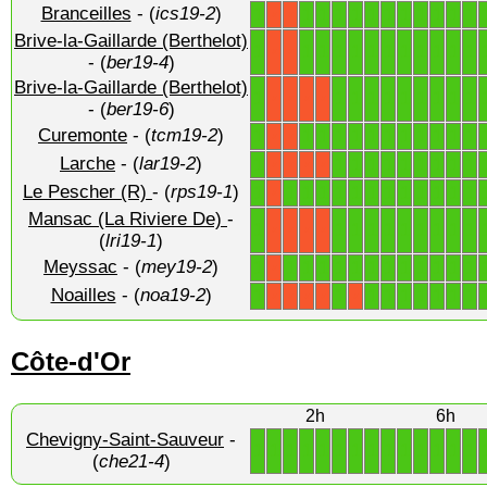
Branceilles
- (
ics19-2
)
1
1
1
1
1
1
1
1
1
1
1
1
X
X
Brive-la-Gaillarde (Berthelot)
1
1
1
1
1
1
1
1
1
1
1
1
X
X
- (
ber19-4
)
Brive-la-Gaillarde (Berthelot)
1
1
1
1
1
1
1
1
1
1
X
X
X
X
- (
ber19-6
)
Curemonte
- (
tcm19-2
)
1
1
1
1
1
1
1
1
1
1
1
1
X
X
Larche
- (
lar19-2
)
1
1
1
1
1
1
1
1
1
1
X
X
X
X
Le Pescher (R)
- (
rps19-1
)
1
1
1
1
1
1
1
1
1
1
1
1
1
X
Mansac (La Riviere De)
-
1
1
1
1
1
1
1
1
1
1
X
X
X
X
(
lri19-1
)
Meyssac
- (
mey19-2
)
1
1
1
1
1
1
1
1
1
1
1
1
1
X
Noailles
- (
noa19-2
)
1
1
1
1
1
1
1
1
1
X
X
X
X
X
Côte-d'Or
2h
6h
Chevigny-Saint-Sauveur
-
1
1
1
1
1
1
1
1
1
1
1
1
1
1
(
che21-4
)