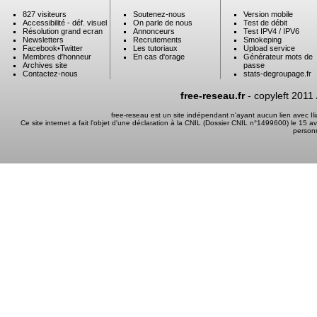
827 visiteurs
Soutenez-nous
Version mobile
Accessibilité - déf. visuel
On parle de nous
Test de débit
Résolution grand ecran
Annonceurs
Test IPV4 / IPV6
Newsletters
Recrutements
Smokeping
Facebook
•
Twitter
Les tutoriaux
Upload service
Membres d'honneur
En cas d'orage
Générateur mots de
Archives site
passe
Contactez-nous
stats-degroupage.fr
free-reseau.fr
- copyleft 2011
free-reseau est un site indépendant n'ayant aucun lien avec I
Ce site internet a fait l'objet d'une déclaration à la CNIL (Dossier CNIL n°1499600) le 15 a
person