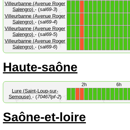
Villeurbanne (Avenue Roger
1
1
1
1
1
1
1
1
1
1
1
1
1
X
Salengro)
- (
sal69-3
)
Villeurbanne (Avenue Roger
1
1
1
1
1
1
1
1
1
1
1
1
1
X
Salengro)
- (
sal69-4
)
Villeurbanne (Avenue Roger
1
1
1
1
1
1
1
1
1
1
1
1
1
X
Salengro)
- (
sal69-5
)
Villeurbanne (Avenue Roger
1
1
1
1
1
1
1
1
1
1
1
1
1
X
Salengro)
- (
sal69-6
)
Haute-saône
2h
6h
Lure (Saint-Loup-sur-
1
1
1
1
1
1
1
1
1
1
1
1
X
X
Semouse)
- (
70467lpf-2
)
Saône-et-loire