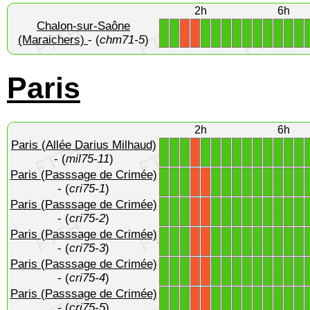
2h
6h
Chalon-sur-Saône
1
1
1
1
1
1
1
1
1
1
1
1
X
X
(Maraichers)
- (
chm71-5
)
Paris
2h
6h
Paris (Allée Darius Milhaud)
1
1
1
1
1
1
1
1
1
1
1
1
1
X
- (
mil75-11
)
Paris (Passsage de Crimée)
1
1
1
1
1
1
1
1
1
1
1
1
X
X
- (
cri75-1
)
Paris (Passsage de Crimée)
1
1
1
1
1
1
1
1
1
1
1
1
X
X
- (
cri75-2
)
Paris (Passsage de Crimée)
1
1
1
1
1
1
1
1
1
1
1
1
X
X
- (
cri75-3
)
Paris (Passsage de Crimée)
1
1
1
1
1
1
1
1
1
1
1
1
X
X
- (
cri75-4
)
Paris (Passsage de Crimée)
1
1
1
1
1
1
1
1
1
1
1
1
X
X
- (
cri75-5
)