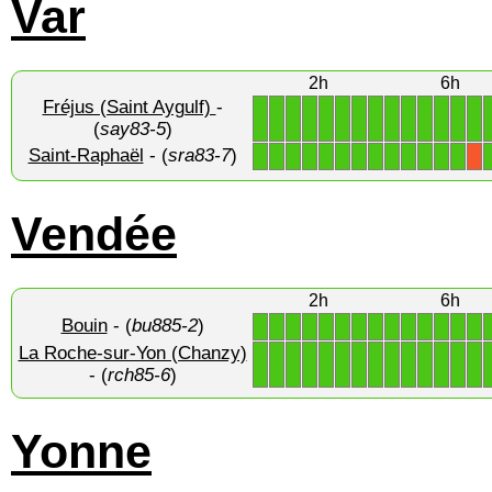
Var
2h
6h
Fréjus (Saint Aygulf)
-
1
1
1
1
1
1
1
1
1
1
1
1
1
1
(
say83-5
)
Saint-Raphaël
- (
sra83-7
)
1
1
1
1
1
1
1
1
1
1
1
1
1
X
Vendée
2h
6h
Bouin
- (
bu885-2
)
1
1
1
1
1
1
1
1
1
1
1
1
1
1
La Roche-sur-Yon (Chanzy)
1
1
1
1
1
1
1
1
1
1
1
1
1
1
- (
rch85-6
)
Yonne