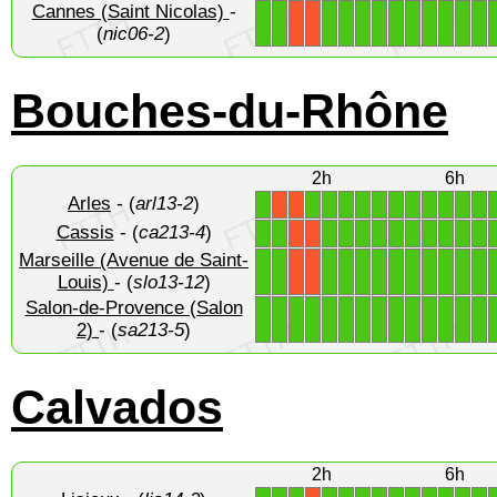
Cannes (Saint Nicolas)
-
1
1
1
1
1
1
1
1
1
1
1
1
X
X
(
nic06-2
)
Bouches-du-Rhône
2h
6h
Arles
- (
arl13-2
)
1
1
1
1
1
1
1
1
1
1
1
1
X
X
Cassis
- (
ca213-4
)
1
1
1
1
1
1
1
1
1
1
1
1
X
X
Marseille (Avenue de Saint-
1
1
1
1
1
1
1
1
1
1
1
1
X
X
Louis)
- (
slo13-12
)
Salon-de-Provence (Salon
1
1
1
1
1
1
1
1
1
1
1
1
1
1
2)
- (
sa213-5
)
Calvados
2h
6h