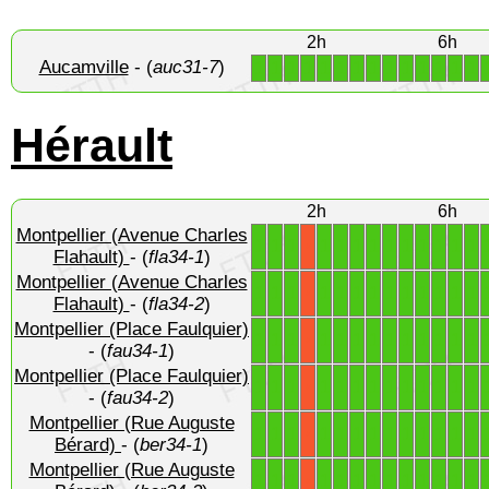
2h
6h
Aucamville
- (
auc31-7
)
1
1
1
1
1
1
1
1
1
1
1
1
1
1
Hérault
2h
6h
Montpellier (Avenue Charles
1
1
1
1
1
1
1
1
1
1
1
1
1
X
Flahault)
- (
fla34-1
)
Montpellier (Avenue Charles
1
1
1
1
1
1
1
1
1
1
1
1
1
X
Flahault)
- (
fla34-2
)
Montpellier (Place Faulquier)
1
1
1
1
1
1
1
1
1
1
1
1
1
X
- (
fau34-1
)
Montpellier (Place Faulquier)
1
1
1
1
1
1
1
1
1
1
1
1
1
X
- (
fau34-2
)
Montpellier (Rue Auguste
1
1
1
1
1
1
1
1
1
1
1
1
1
X
Bérard)
- (
ber34-1
)
Montpellier (Rue Auguste
1
1
1
1
1
1
1
1
1
1
1
1
1
X