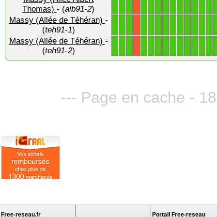
1
1
1
1
1
1
1
1
1
1
1
1
1
X
Thomas)
- (
alb91-2
)
Massy (Allée de Téhéran)
-
1
1
1
1
1
1
1
1
1
1
1
1
1
X
(
teh91-1
)
Massy (Allée de Téhéran)
-
1
1
1
1
1
1
1
1
1
1
1
1
1
X
(
teh91-2
)
--- Page en cache - 18
Free-reseau.fr
Portail Free-reseau