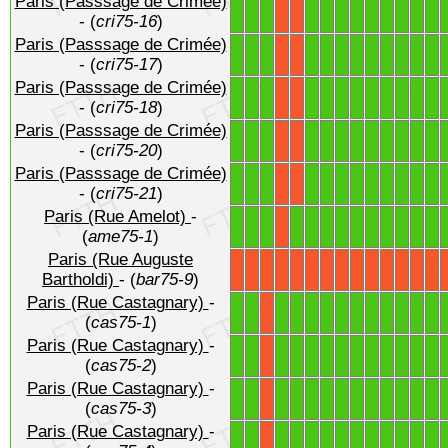
Paris (Passsage de Crimée)
1
1
1
1
1
1
1
1
1
1
1
1
X
X
- (
cri75-16
)
Paris (Passsage de Crimée)
1
1
1
1
1
1
1
1
1
1
1
1
X
X
- (
cri75-17
)
Paris (Passsage de Crimée)
1
1
1
1
1
1
1
1
1
1
1
1
X
X
- (
cri75-18
)
Paris (Passsage de Crimée)
1
1
1
1
1
1
1
1
1
1
1
1
X
X
- (
cri75-20
)
Paris (Passsage de Crimée)
1
1
1
1
1
1
1
1
1
1
1
1
X
X
- (
cri75-21
)
Paris (Rue Amelot)
-
1
1
1
1
1
1
1
1
1
1
1
1
1
X
(
ame75-1
)
Paris (Rue Auguste
X
X
X
X
X
X
X
X
X
X
X
X
X
X
Bartholdi)
- (
bar75-9
)
Paris (Rue Castagnary)
-
1
1
1
1
1
1
1
1
1
1
1
1
1
X
(
cas75-1
)
Paris (Rue Castagnary)
-
1
1
1
1
1
1
1
1
1
1
1
1
1
X
(
cas75-2
)
Paris (Rue Castagnary)
-
1
1
1
1
1
1
1
1
1
1
1
1
1
X
(
cas75-3
)
Paris (Rue Castagnary)
-
1
1
1
1
1
1
1
1
1
1
1
1
1
X