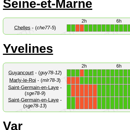
Seine-et-Marne
2h
6h
Chelles
- (
che77-5
)
1
1
1
1
1
1
1
1
1
1
1
1
X
X
Yvelines
2h
6h
Guyancourt
- (
guy78-12
)
1
1
1
1
1
1
1
1
1
1
1
1
1
X
Marly-le-Roi
- (
mlr78-3
)
1
1
1
1
1
1
1
1
1
1
1
X
X
X
Saint-Germain-en-Laye
-
1
1
1
1
1
1
1
1
X
X
X
X
X
X
(
sge78-9
)
Saint-Germain-en-Laye
-
1
1
1
1
1
1
1
1
1
X
X
X
X
X
(
sge78-13
)
Var