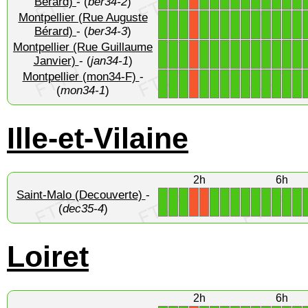
Bérard)
- (
ber34-2
)
Montpellier (Rue Auguste
1
1
1
1
1
1
1
1
1
1
1
1
1
X
Bérard)
- (
ber34-3
)
Montpellier (Rue Guillaume
1
1
1
1
1
1
1
1
1
1
1
1
1
X
Janvier)
- (
jan34-1
)
Montpellier (mon34-F)
-
1
1
1
1
1
1
1
1
1
1
1
1
1
X
(
mon34-1
)
Ille-et-Vilaine
2h
6h
Saint-Malo (Decouverte)
-
1
1
1
1
1
1
1
1
1
1
1
1
X
X
(
dec35-4
)
Loiret
2h
6h