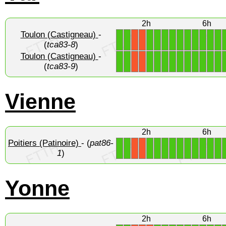
2h
6h
Toulon (Castigneau)
-
1
1
1
1
1
1
1
1
1
1
1
1
X
X
(
tca83-8
)
Toulon (Castigneau)
-
1
1
1
1
1
1
1
1
1
1
1
1
X
X
(
tca83-9
)
Vienne
2h
6h
Poitiers (Patinoire)
- (
pat86-
1
1
1
1
1
1
1
1
1
1
1
1
X
X
1
)
Yonne
2h
6h