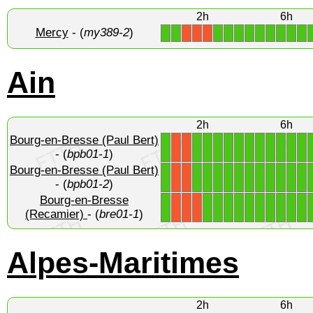
2h
6h
Mercy
- (
my389-2
)
1
1
1
1
1
1
1
1
1
1
1
X
X
X
Ain
2h
6h
Bourg-en-Bresse (Paul Bert)
1
1
1
1
1
1
1
1
1
1
1
1
X
X
- (
bpb01-1
)
Bourg-en-Bresse (Paul Bert)
1
1
1
1
1
1
1
1
1
1
1
1
X
X
- (
bpb01-2
)
Bourg-en-Bresse
1
1
1
1
1
1
1
1
1
1
1
X
X
X
(Recamier)
- (
bre01-1
)
Alpes-Maritimes
2h
6h