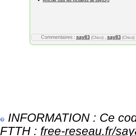
Afficher tous les incidents de say83-5
Commentaires :
say83
,
say83
(Chico)
(Chico)
INFORMATION : Ce code 
FTTH :
free-reseau.fr/say