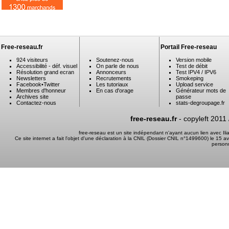
Free-reseau.fr
Portail Free-reseau
924 visiteurs
Soutenez-nous
Version mobile
Accessibilité - déf. visuel
On parle de nous
Test de débit
Résolution grand ecran
Annonceurs
Test IPV4 / IPV6
Newsletters
Recrutements
Smokeping
Facebook
•
Twitter
Les tutoriaux
Upload service
Membres d'honneur
En cas d'orage
Générateur mots de
Archives site
passe
Contactez-nous
stats-degroupage.fr
free-reseau.fr
- copyleft 2011
free-reseau est un site indépendant n'ayant aucun lien avec I
Ce site internet a fait l'objet d'une déclaration à la CNIL (Dossier CNIL n°1499600) le 15 a
person