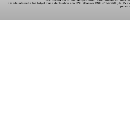
Ce site internet a fait l'objet d'une déclaration à la CNIL (Dossier CNIL n°1499600) le 15 a
person