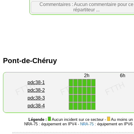
Commentaires : Aucun commentaire pour ce
répartiteur ...
Pont-de-Chéruy
2h
6h
1
1
1
1
1
1
pdc38-1
1
1
1
1
1
1
pdc38-2
1
1
1
1
1
1
pdc38-3
1
1
1
1
1
1
pdc38-4
Légende :
Aucun incident sur ce secteur -
Au moins un i
NRA-75 : équipement en IPV4 -
NRA-75
: équipement en IPV6 -