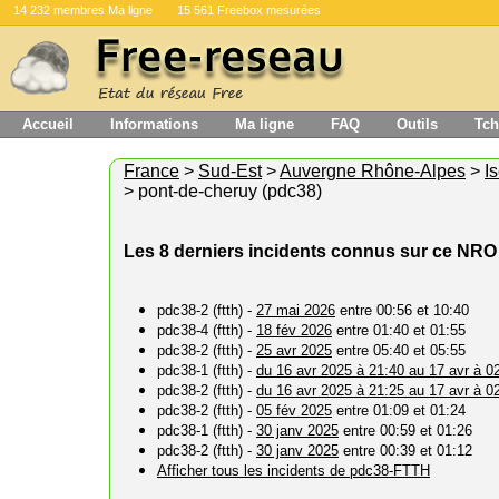
14 232 membres Ma ligne
15 561 Freebox mesurées
Accueil
Informations
Ma ligne
FAQ
Outils
Tch
France
>
Sud-Est
>
Auvergne Rhône-Alpes
>
I
> pont-de-cheruy (pdc38)
Les 8 derniers incidents connus sur ce NRO
pdc38-2 (ftth) -
27 mai 2026
entre 00:56 et 10:40
pdc38-4 (ftth) -
18 fév 2026
entre 01:40 et 01:55
pdc38-2 (ftth) -
25 avr 2025
entre 05:40 et 05:55
pdc38-1 (ftth) -
du 16 avr 2025 à 21:40 au 17 avr à 0
pdc38-2 (ftth) -
du 16 avr 2025 à 21:25 au 17 avr à 0
pdc38-2 (ftth) -
05 fév 2025
entre 01:09 et 01:24
pdc38-1 (ftth) -
30 janv 2025
entre 00:59 et 01:26
pdc38-2 (ftth) -
30 janv 2025
entre 00:39 et 01:12
Afficher tous les incidents de pdc38-FTTH