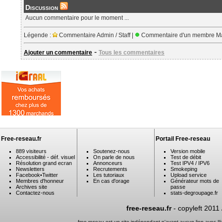
Discussion
Aucun commentaire pour le moment ...
Légende :
Commentaire Admin / Staff |
Commentaire d'un membre Ma
-
Ajouter un commentaire
Tous les commentaires
Free-reseau.fr
Portail Free-reseau
889 visiteurs
Soutenez-nous
Version mobile
Accessibilité - déf. visuel
On parle de nous
Test de débit
Résolution grand ecran
Annonceurs
Test IPV4 / IPV6
Newsletters
Recrutements
Smokeping
Facebook
•
Twitter
Les tutoriaux
Upload service
Membres d'honneur
En cas d'orage
Générateur mots de
Archives site
passe
Contactez-nous
stats-degroupage.fr
free-reseau.fr
- copyleft 2011
free-reseau est un site indépendant n'ayant aucun lien avec I